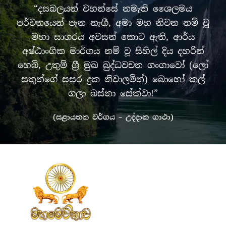
“දසබලයන් වහන්සේ නමැති ශෛලමය
පර්වතයෙන් පැන නැගී, අමා මහ නිවන නම් වූ
මහා සාගරය අවසන් කොට ඇති, ආර්ය
අෂ්ඨාංගික මාර්ගය නම් වූ සිහිල් දිය දහරින්
හෙබි, උතුම් ශ්‍රී මුඛ බුද්ධවචන ගංගාවෝ (ලෝ
සතුන්ගේ සසර දුක නිවාලමින්) බොහෝ කල්
ගලා බස්නා සේක්වා!”
(සළායතන වර්ගය – උද්දාන ගාථා)