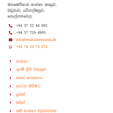
මහමෙව්නාව භාවනා අසපුව,
වඩුවාව, යටිගල්ඔලුව,
පොල්ගහවෙල.
+94 37 22 44 602
+94 37 729 4993
info@mahamevnawa.lk
+94 74 29 74 674
භාවනා
දහම් ලිපි එකතුව
සතර පොහොය
ආධාර කිරීමට
පුවත්
පිරිත්
සති භාවනා වැඩසටහන