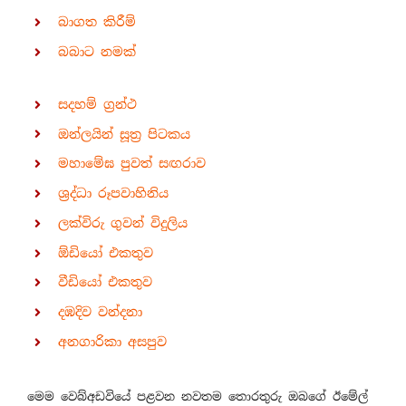
බාගත කිරීම්
බබාට නමක්
සදහම් ග්‍රන්ථ
ඔන්ලයින් සූත්‍ර පිටකය
මහාමේඝ පුවත් සඟරාව
ශ්‍රද්ධා රූපවාහිනිය
ලක්විරු ගුවන් විදුලිය
ඕඩියෝ එකතුව
වීඩියෝ එකතුව
දඹදිව වන්දනා
අනගාරිකා අසපුව
මෙම වෙබ්අඩවියේ පළවන නවතම තොරතුරු ඔබගේ ඊමේල්