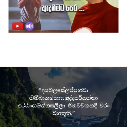
“දසබලසේලප්පභවා
නිබ්බානමහාසමුද්දපරියන්තා
අට්ඨංගමග්ගසලිලා ජිනවචනනදී චිරං
වහතූති.”