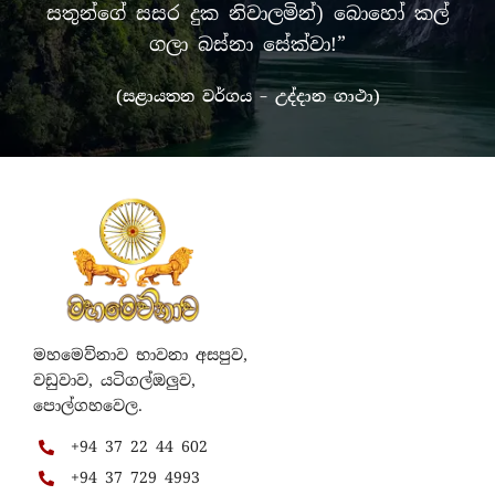
සතුන්ගේ සසර දුක නිවාලමින්) බොහෝ කල්
ගලා බස්නා සේක්වා!”
(සළායතන වර්ගය – උද්දාන ගාථා)
මහමෙව්නාව භාවනා අසපුව,
වඩුවාව, යටිගල්ඔලුව,
පොල්ගහවෙල.
+94 37 22 44 602
+94 37 729 4993