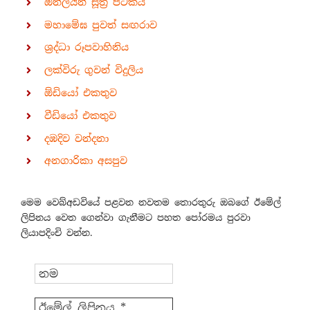
ඔන්ලයින් සූත්‍ර පිටකය
මහාමේඝ පුවත් සඟරාව
ශ්‍රද්ධා රූපවාහිනිය
ලක්විරු ගුවන් විදුලිය
ඕඩියෝ එකතුව
වීඩියෝ එකතුව
දඹදිව වන්දනා
අනගාරිකා අසපුව
මෙම වෙබ්අඩවියේ පළවන නවතම තොරතුරු ඔබගේ ඊමේල්
ලිපිනය වෙත ගෙන්වා ගැනීමට පහත පෝරමය පුරවා
ලියාපදිංචි වන්න.