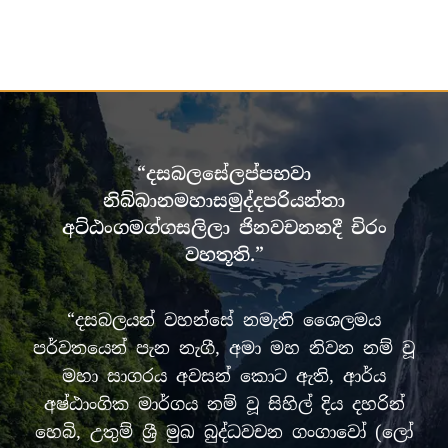
“දසබලසේලප්පභවා
නිබ්බානමහාසමුද්දපරියන්තා
අට්ඨංගමග්ගසලිලා ජිනවචනනදී චිරං
වහතූති.”
“දසබලයන් වහන්සේ නමැති ශෛලමය
පර්වතයෙන් පැන නැගී, අමා මහ නිවන නම් වූ
මහා සාගරය අවසන් කොට ඇති, ආර්ය
අෂ්ඨාංගික මාර්ගය නම් වූ සිහිල් දිය දහරින්
හෙබි, උතුම් ශ්‍රී මුඛ බුද්ධවචන ගංගාවෝ (ලෝ