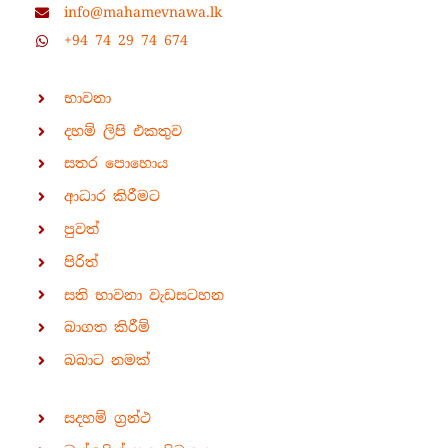
info@mahamevnawa.lk
+94 74 29 74 674
භාවනා
දහම් ලිපි එකතුව
සතර පොහොය
ආධාර කිරීමට
පුවත්
පිරිත්
සති භාවනා වැඩසටහන
බාගත කිරීම්
බබාට නමක්
සදහම් ග්‍රන්ථ