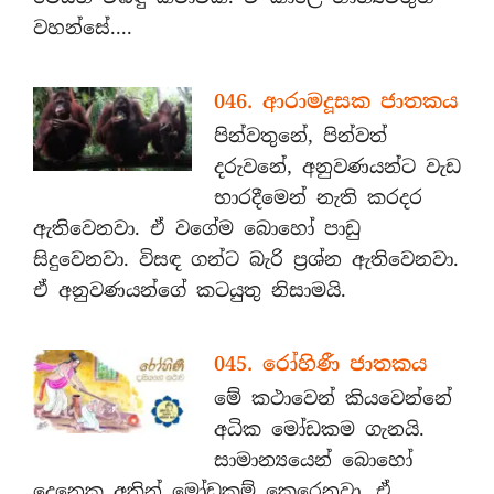
වහන්සේ....
046. ආරාමදූසක ජාතකය
පින්වතුනේ, පින්වත්
දරුවනේ, අනුවණයන්ට වැඩ
භාරදීමෙන් නැති කරදර
ඇතිවෙනවා. ඒ වගේම බොහෝ පාඩු
සිදුවෙනවා. විසඳ ගන්ට බැරි ප්‍රශ්න ඇතිවෙනවා.
ඒ අනුවණයන්ගේ කටයුතු නිසාමයි.
045. රෝහිණී ජාතකය
මේ කථාවෙන් කියවෙන්නේ
අධික මෝඩකම ගැනයි.
සාමාන්‍යයෙන් බොහෝ
දෙනෙකු අතින් මෝඩකම් කෙරෙනවා. ඒ