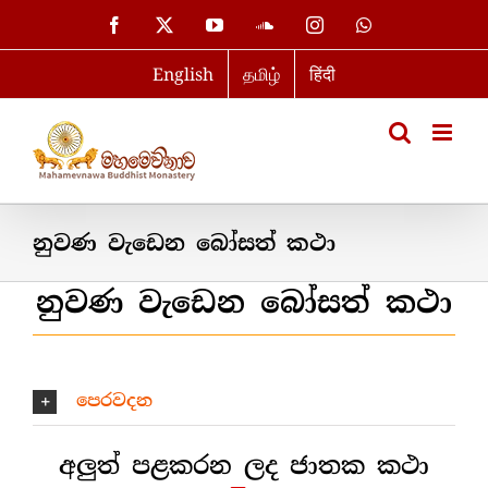
Skip
Facebook
X
YouTube
SoundCloud
Instagram
WhatsApp
to
English
தமிழ்
हिंदी
content
නුවණ වැඩෙන බෝසත් කථා
නුවණ වැඩෙන බෝසත් කථා
පෙරවදන
අලුත් පළකරන ලද ජාතක කථා