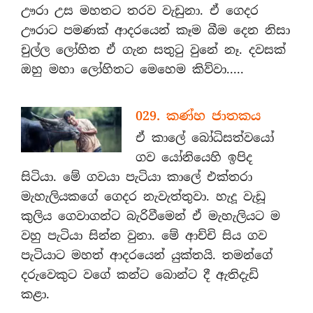
ඌරා උස මහතට තරව වැඩුනා. ඒ ගෙදර
ඌරාට පමණක් ආදරයෙන් කෑම බීම දෙන නිසා
චුල්ල ලෝහිත ඒ ගැන සතුටු වුනේ නෑ. දවසක්
ඔහු මහා ලෝහිතට මෙහෙම කිව්වා.....
029. කණ්හ ජාතකය
ඒ කාලේ බෝධිසත්වයෝ
ගව යෝනියෙහි ඉපිද
සිටියා. මේ ගවයා පැටියා කාලේ එක්තරා
මැහැලියකගේ ගෙදර නැවැත්තුවා. හැදූ වැඩූ
කුලිය ගෙවාගන්ට බැරිවීමෙන් ඒ මැහැලියට ම
වහු පැටියා සින්න වුනා. මේ ආච්චි සිය ගව
පැටියාට මහත් ආදරයෙන් යුක්තයි. තමන්ගේ
දරුවෙකුට වගේ කන්ට බොන්ට දී ඇතිදැඩි
කළා.