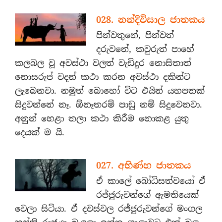
028. නන්දිවිසාල ජාතකය
පින්වතුනේ, පින්වත්
දරුවනේ, කවුරුත් පාහේ
කලබල වූ අවස්ථා වලත් වැඩිදුර නොසිතාත්
නොසරුප් වදන් කථා කරන අවස්ථා දකින්ට
ලැබෙනවා. නමුත් බොහෝ විට එයින් යහපතක්
සිදුවන්නේ නෑ. ඕනෑතරම් පාඩු නම් සිදුවෙනවා.
අනුන් හෙළා තලා කථා කිරීම නොකළ යුතු
දෙයක් ම යි.
027. අභිණ්හ ජාතකය
ඒ කාලේ බෝධිසත්වයෝ ඒ
රජ්ජුරුවන්ගේ ඇමතියෙක්
වෙලා සිටියා. ඒ දවස්වල රජ්ජුරුවන්ගේ මංගල