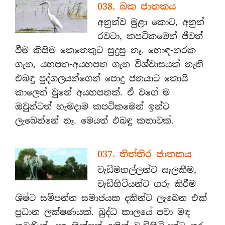
038. බක ජාතකය
අනුන්ව මුළා කොට, අනුන්
රවටා, කපටිකමෙන් ජීවත්
වීම කිසිම කෙනෙකුට සුදුසු නෑ. හොඳ-නරක
ගැන, යහපත-අයහපත ගැන විශ්වාසයක් නැති
එබඳු පුද්ගලයන්ගෙන් පොදු ජනයාට කොයි
කාලෙත් වුනේ අයහපතක්. ඒ වගේ ම
ඔවුන්ටත් හැමදාම කපටිකමෙන් ඉන්ට
ලැබෙන්නේ නෑ. මෙයත් එබඳු කතාවක්.
037. තිත්තිර ජාතකය
වැඩිමහල්ලන්ට සැලකීම,
වැඩිහිටියන්ට ගරු කිරීම
ශිෂ්ට සම්පන්න සමාජයක දකින්ට ලැබෙන එක්
ප්‍රධාන ලක්ෂණයක්. බුද්ධ කාලයේ පවා මඳ