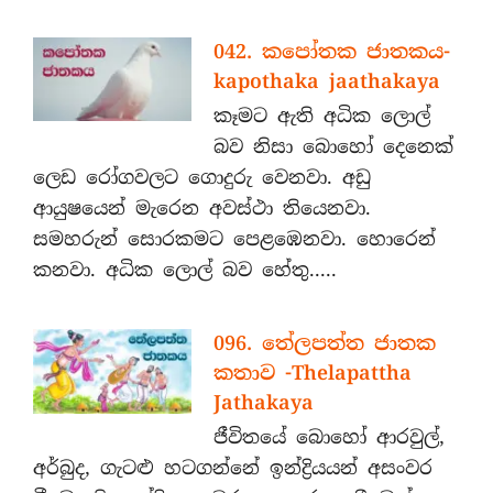
042. කපෝතක ජාතකය-
kapothaka jaathakaya
කෑමට ඇති අධික ලොල්
බව නිසා බොහෝ දෙනෙක්
ලෙඩ රෝගවලට ගොදුරු වෙනවා. අඩු
ආයුෂයෙන් මැරෙන අවස්ථා තියෙනවා.
සමහරුන් සොරකමට පෙළඹෙනවා. හොරෙන්
කනවා. අධික ලොල් බව හේතු.....
096. තේලපත්ත ජාතක
කතාව -Thelapattha
Jathakaya
ජීවිතයේ බොහෝ ආරවුල්,
අර්බුද, ගැටළු හටගන්නේ ඉන්ද්‍රියයන් අසංවර