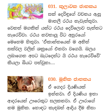
031. කුලාවක ජාතකය
සක් දෙවිඳුගේ වචනය ඇසූ
මාතලී රථය නැවැත්තුවා.
වෙනත් මගකින් යන්ට රථය දෙව්ලොව පැත්තට
හැරෙව්වා. රථය නවතාලූ විට අසුරයෝ
මෙහෙම හිතුවා. ‘ඒකාන්තයෙන් ම අනිත්
සක්වල වලින් ශක්‍රයෝ එනවා වගෙයි. බලය
ලබාගෙන අපට බැටදෙන්ට යි රථය හැරෙව්වේ’
කියලා බියට පත්වුනා....
030. මුනික ජාතකය
ඒ ගෙදර දියණියක්
ඉන්නවා. ඒ දියණිය ඉතා
ආදරයෙන් ඌරෙකුට සලකනවා. ඒ ඌරාගේ
නම මුනික. හොඳට කැඳබත් ආදිය දීම නිසා