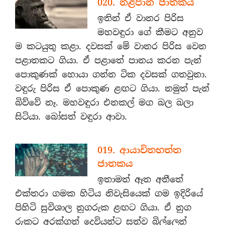
020. නළපාන ජාතකය
ඉතින් ඒ වානර පිරිස
මහවඳුරා ගේ කීමට අනුව
ම කටයුතු කළා. දවසක් මේ වානර පිරිස වෙන
පළාතකට ගියා. ඒ පළාතේ පානය කරන පැන්
පොකුණක් හොයා ගන්න ටික දවසක් ගතවුනා.
වඳුරු පිරිස ඒ පොකුණ ළඟට ගියා. නමුත් පැන්
බිව්වේ නෑ. මහවඳුරා එනකල් මග බල බලා
සිටියා. බෝසත් වඳුරා ආවා.
019. ආයාචිතභත්ත
ජාතකය
ඉතාමත් ඈත අතීතේ
එක්තරා ගමක හිටිය නිවැසියෙක් ගම ඉදිරියේ
පිහිටි සුවිශාල නුගරුක ළඟට ගියා. ඒ නුග
රුකට අරක්ගත් දෙවියන්ට සත්ව බිල්ලෙන්