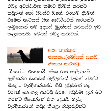
එබඳු අවස්ථාවක තමාව දිරිමත් කරන්ට
කවුරුන් හෝ සිටින්ට ඕනේ. එහෙම දිරිමත්
වීමෙන් නැවතත් සිත ධෛර්යවත් කරගන්ට
ලැබුනොත් තම අදහස් මුදුන්පත් කරගන්ට ඉඩ
සැලසෙනවා. මෙයත් එබඳු කථාවක්.
022. කුක්කුර
ජාතකය(බෝසත් සුනඛ
ජාතක කථාව)
‘ඕහෝ.... එහෙනම් මේක රාජ මාලිගාවේ
ඇතිකරන වංශවත් බල්ලන්ගේ වැඩක් වෙන්ට
ඕනෑ.... වැරදිකාරයන්ට කිසි දඬුවමක් නෑ.
වරදක් නොකළ අයටයි මරණ දඬුවම! දැන් මට
කරන්ට තියෙන්නේ එක දෙයයි. හැබෑ
වැරදිකාරයෝ කවුද කියලා රජ්ජුරුවන්ට