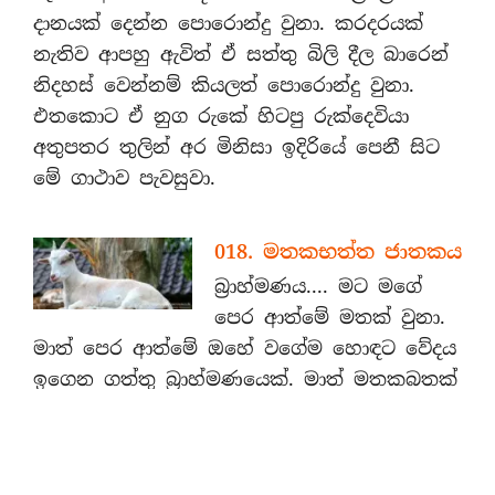
දානයක් දෙන්න පොරොන්දු වුනා. කරදරයක්
නැතිව ආපහු ඇවිත් ඒ සත්තු බිලි දීල බාරෙන්
නිදහස් වෙන්නම් කියලත් පොරොන්දු වුනා.
එතකොට ඒ නුග රුකේ හිටපු රුක්දෙවියා
අතුපතර තුලින් අර මිනිසා ඉදිරියේ පෙනී සිට
මේ ගාථාව පැවසුවා.
018. මතකභත්ත ජාතකය
බ්‍රාහ්මණය.... මට මගේ
පෙර ආත්මේ මතක් වුනා.
මාත් පෙර ආත්මේ ඔහේ වගේම හොඳට වේදය
ඉගෙන ගත්තු බ්‍රාහ්මණයෙක්. මාත් මතකබතක්
දෙන්න ඕනා කියලා එළුවෙක් මැරුවා. දානෙත්
දුන්නා. ඒ එක එළුවෙකු මරාපු පවෙන් හාරසිය
අනූනව ආත්මයක් ම හිස ගැසුම් කෑවා. මේ