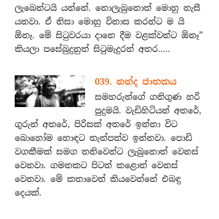
ලැබෙන්ටයි යන්නේ. නොලැබුනොත් මොහු නැසී
යනවා. ඒ නිසා මොහු විනාස කරන්ට ම යි
ඕනෑ. මේ සිටුවරයා දානෙ දීම වළක්වන්ට ඕනෑ”
කියලා පසේබුදුනුත් සිටුමැදුරත් අතර.....
039. නන්ද ජාතකය
සමහරුන්ගේ ගතිගුණ හරි
පුදුමයි. වැඩිහිටියන් අතරේ,
ගුරුන් අතරේ, පිරිසක් අතරේ ඉන්නා විට
බොහෝම හොඳට තැන්පත්ව ඉන්නවා. පොඩි
වගකීමක් සමග තනිවෙන්ට ලැබුනොත් වෙනස්
වෙනවා. ගමනකට පිටත් කළොත් වෙනස්
වෙනවා. මේ කතාවෙන් කියවෙන්නේ එබඳු
දෙයක්.