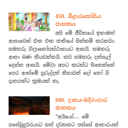
450. බිළාරකෝසිය
ජාතකය
අපි මේ ජීවිතයේ ඉතාමත්
ආසාවෙන් එක එක ජාතියේ පින්කම් කරනවා.
සමහරු ගිලානෝපස්ථානයට ආසයි. සමහරු
ආසා බණ කියවන්නයි. තව සමහරු දන්සැල්
දෙන්න ආසයි. මේවා අපට කරන්ට සිතෙන්නේ
පෙර ආත්මේ පුරුද්දක් නිසාවත් දෝ හෝ යි
දැනගන්ට ක්‍රමයක් නෑ.
040. දානය-ඛදිරංගාර
ජාතකය
“අයියෝ.... මේ
පසේබුදුවරයාට සත් දවසකට පස්සේ ආහාරයක්