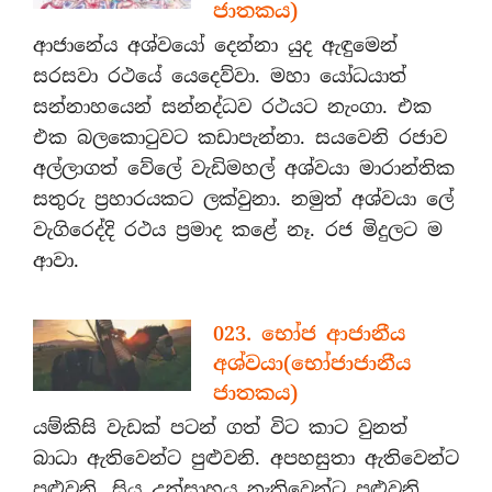
ජාතකය)
ආජානේය අශ්වයෝ දෙන්නා යුද ඇඳුමෙන්
සරසවා රථයේ යෙදෙව්වා. මහා යෝධයාත්
සන්නාහයෙන් සන්නද්ධව රථයට නැංගා. එක
එක බලකොටුවට කඩාපැන්නා. සයවෙනි රජාව
අල්ලාගත් වේලේ වැඩිමහල් අශ්වයා මාරාන්තික
සතුරු ප්‍රහාරයකට ලක්වුනා. නමුත් අශ්වයා ලේ
වැගිරෙද්දි රථය ප්‍රමාද කළේ නෑ. රජ මිදුලට ම
ආවා.
023. භෝජ ආජානීය
අශ්වයා(භෝජාජානීය
ජාතකය)
යම්කිසි වැඩක් පටන් ගත් විට කාට වුනත්
බාධා ඇතිවෙන්ට පුළුවනි. අපහසුතා ඇතිවෙන්ට
පුළුවනි. සිය උත්සාහය නැතිවෙන්ට පුළුවනි.