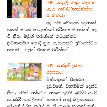
049. මගුල් කැඩූ නැකත
ගැන කථාව(නක්ඛත්ත
ජාතකය)
අද පවා බොහෝ දෙනෙක්
තමන් කරන කටයුත්තේ වටිනාකම දන්නේ නෑ.
ඒ නිසා ඔවුන් තමන්ගේ කටයුත්තට
ප්‍රධානත්වය නොදී සුභ නැකතකට ප්‍රධානත්වය
දෙනවා. නමුත් එතනදී වටින්නේ ....
047. වාරුණීදූසක
ජාතකය
පින්වතුනේ, පින්වත්
දරුවනේ, වගකීමක් දෙන්ට
ඕනෑ යමක් තේරෙන කෙනෙකුටයි. මෝඩ අයට
වගකීම් භාරදීමෙන් බොහෝ පාඩු සිදුවෙනවා.
මෙයත් එබඳු කථාවක්. ඒ කාලෙ භාග්‍යවතුන්