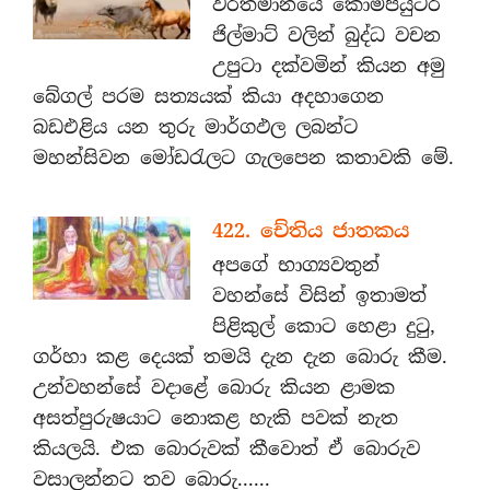
වර්තමානයේ කොම්පියුටර්
ජිල්මාට් වලින් බුද්ධ වචන
උපුටා දක්වමින් කියන අමු
බේගල් පරම සත්‍යයක් කියා අදහාගෙන
බඩඑළිය යන තුරු මාර්ගඵල ලබන්ට
මහන්සිවන මෝඩරැලට ගැලපෙන කතාවකි මේ.
422. චේතිය ජාතකය
අපගේ භාග්‍යවතුන්
වහන්සේ විසින් ඉතාමත්
පිළිකුල් කොට හෙළා දුටු,
ගර්හා කළ දෙයක් තමයි දැන දැන බොරු කීම.
උන්වහන්සේ වදාළේ බොරු කියන ළාමක
අසත්පුරුෂයාට නොකළ හැකි පවක් නැත
කියලයි. එක බොරුවක් කීවොත් ඒ බොරුව
වසාලන්නට තව බොරු......