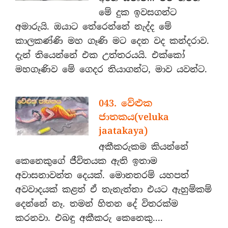
මේ දුක ඉවසගන්ට
අමාරුයි. ඔයාට තේරෙන්නේ නැද්ද මේ
කාලකණ්ණි මහ ගෑණි මට දෙන වද කන්දරාව.
දැන් තියෙන්නේ එක උත්තරයයි. එක්කෝ
මහගෑණිව මේ ගෙදර තියාගන්ට, මාව යවන්ට.
043. වේළුක
ජාතකය(veluka
jaatakaya)
අකීකරුකම කියන්නේ
කෙනෙකුගේ ජීවිතයක ඇති ඉතාම
අවාසනාවන්ත දෙයක්. මොනතරම් යහපත්
අවවාදයක් කළත් ඒ තැනැත්තා එයට ඇහුම්කම්
දෙන්නේ නෑ. තමන් හිතන දේ විතරක්ම
කරනවා. එබඳු අකීකරු කෙනෙකු....