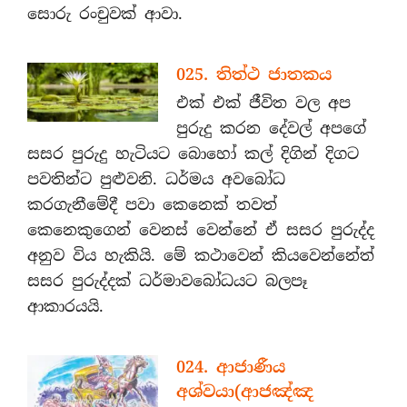
සොරු රංචුවක් ආවා.
025. තිත්ථ ජාතකය
එක් එක් ජීවිත වල අප
පුරුදු කරන දේවල් අපගේ
සසර පුරුදු හැටියට බොහෝ කල් දිගින් දිගට
පවතින්ට පුළුවනි. ධර්මය අවබෝධ
කරගැනීමේදී පවා කෙනෙක් තවත්
කෙනෙකුගෙන් වෙනස් වෙන්නේ ඒ සසර පුරුද්ද
අනුව විය හැකියි. මේ කථාවෙන් කියවෙන්නේත්
සසර පුරුද්දක් ධර්මාවබෝධයට බලපෑ
ආකාරයයි.
024. ආජාණීය
අශ්වයා(ආජඤ්ඤ