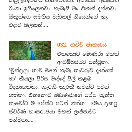
කටුලැහැබකට පාත්වෙනවා. අස්සෙන් අස්සෙන්
රිංගා ඉගිලෙනවා. හැබැයි මං එකක් දන්නවා.
ඕකුන්ගෙ සමගිය වැඩිකල් තියෙන්නේ නෑ.
එදාට බලාපන්....
032. නච්ච ජාතකය
එතකොට මොණරා මහත්
ආඩම්බරයට පත්වුනා.
‘මුන්දැලා තාම මගේ හැබෑ හැඩරුව දැක්කේ
නෑ’ කියලා පිරිස මැද්දේ පිල් කළඹ
විදහාගත්තා. කැරකි කැරකී නටන්ට පටන්
ගත්තා. එතකොට මොණරාගේ පස්ස පැත්ත
හැමෝට ම පේන්ට පටන් ගත්තා. මෙය දැකපු
ස්වර්ණ හංසරාජයා මහත් ලැජ්ජාවට
පත්වුනා....