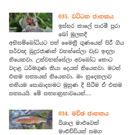
035. වට්ටක ජාතකය
ඉස්සර කාලේ පාරමී පුරා
බෝ මුලකදී
අභිසම්බෝධියට පත් මෛත්‍රී ගුණයෙන් පිරී ගිය
සර්වඥ බුදුරජාණන් වහන්සේලා වැඩ ඉඳලා
තියෙනවා. උන්වහන්සේලා අවබෝධ කොට
වදාළ ධර්මගුණ කියා දෙයක් තියෙනවා. මටත්
එකම සත්‍යයක් තියෙනවා. මං හුදෙකලාව
තනියම සොබාදහමට මුහුණ දී සිටීම ඒ එකම
සත්‍යයයි. මේ සත්‍යානුභාවයෙන්....
034. මච්ඡ ජාතකය
විශාල මාළුවෙක්
මාළුච්චියක් සමග