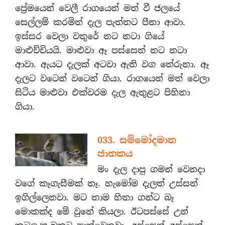
ප්‍රේමයෙන් වෙලී රාගයෙන් මත් වී ජලයේ
සෙල්ලම් කරමින් දැල පැත්තට පීනා ආවා.
ඉස්සර වෙලා වතුරේ නට නටා ගියේ
මාළුච්චියයි. මාළුවා ඈ පස්සෙන් නට නටා
ආවා. ඇයට දැලක් අටවා ඇති වග තේරුනා. ඈ
දැලට වටෙන් වටෙන් ගියා. රාගයෙන් මත් වෙලා
සිටිය මාළුවා එක්වරම දැල ඇතුළට පිහිනා
ගියා.
033. සම්මෝදමාන
ජාතකය
මං දැල දාපු ගමන් වෙනදා
වගේ කෑගැසීමක් නෑ. හැමෝම දැලත් උස්සන්
ඉගිල්ලෙනවා. මට තාම හිතා ගන්ට බෑ
මොකක්ද මේ වුනේ කියලා. ඊටපස්සේ උන්