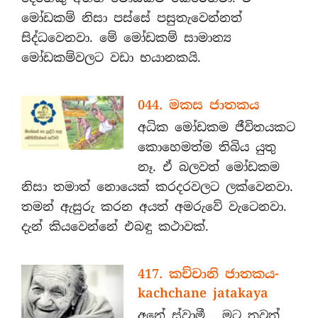
මෝඩකම් නිසා පස්සේ පසුතැවෙන්නත්
සිද්ධවෙනවා. මේ මෝඩකම් සාමාන්‍ය
මෝඩකම්වලට වඩා භයානකයි.
044. මකස ජාතකය
අධික මෝඩකම ජීවිතයකට
කොහෙමත්ම තිබිය යුතු
නෑ. ඒ බලවත් මෝඩකම
නිසා තමාත් නොයෙක් කරදරවලට ලක්වෙනවා.
තමන් ඇසුරු කරන අයත් අමරුවේ වැටෙනවා.
දැන් කියවෙන්නේ එබඳු කථාවක්.
417. කච්චානි ජාතකය-
kachchane jatakaya
අනේ ස්වාමී... මට තවත්