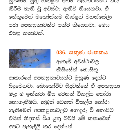
නුවණින් යුතු භික්ෂූන් අතින් වැඩිහිටියන්ට ගරු
කිරීම නැති වූ අවස්ථා ඇතිවී තියෙනවා. ඒ
හේතුවෙන් මහෝත්තම භික්ෂූන් වහන්සේලා
පවා අපහසුතාවන්ට පත්ව තියෙනවා. මෙය
එබඳු කතාවක්.
036. සකුණ ජාතකය
ඇතැම් අවස්ථාවල
කිසිසේත් නොසිතූ
ආකාරයේ අපහසුතාවයන්ට මුහුණ දෙන්ට
සිදුවෙනවා. බොහෝවිට සිදුවන්නේ ඒ අපහසුතා
මැද ම ඉන්නවා මිස වෙනත් විකල්ප තෝරා
නොගැනීමයි. නමුත් වෙනත් විකල්ප තෝරා
ගැනීමෙන් අපහසුතාවලට ගොදුරු වී නොසිට
එයින් නිදහස් විය යුතු බවයි මේ කතාවෙන්
අපට පැහැදිලි කර දෙන්නේ.