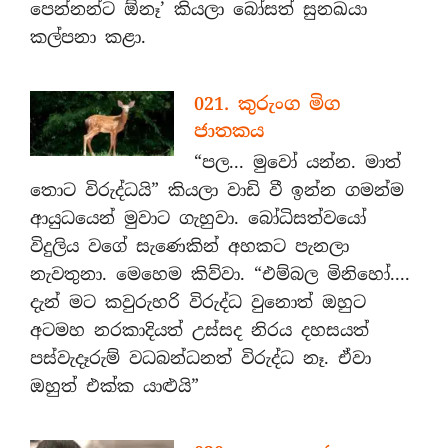
පෙන්නන්ට ඕනෑ’ කියලා බෝසත් සුනඛයා
කල්පනා කළා.
021. කුරුංග මිග
ජාතකය
“පල... මුවෝ යන්න. මාත්
තොට විරුද්ධයි” කියලා වාඩි වී ඉන්න ගමන්ම
ආයුධයෙන් මුවාට ගැහුවා. බෝධිසත්වයෝ
විදුලිය වගේ සැණෙකින් අහකට පැනලා
නැවතුනා. මෙහෙම කිව්වා. “එම්බල මිනිහෝ....
දැන් මට කවුරුහරි විරුද්ධ වුනොත් ඔහුට
අටමහ නරකාදියත් උස්සද නිරය දහසයත්
පස්වැදෑරුම් වධබන්ධනත් විරුද්ධ නෑ. ඒවා
ඔහුත් එක්ක යාළුයි”