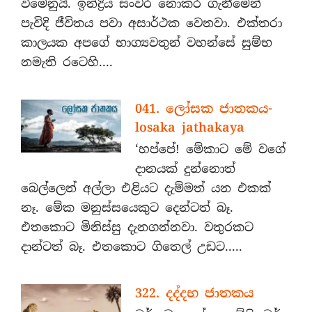
වීමෙනුයි. ඉන්ද්‍රිය සංවර නොකර ගැනීමෙන්
පැවිදි ජීවිතය පවා අසාර්ථක වෙනවා. එක්තරා
කාලයක අපගේ භාග්‍යවතුන් වහන්සේ සුම්භ
නමැති රටෙහි....
041. ලෝසක ජාතකය-
losaka jathakaya
‘හප්පේ! මේකාට මේ වගේ
දානයක් දුන්නොත්
බෙල්ලෙන් අල්ලා එළියට දැම්මත් යන එකක්
නෑ. මේක මනුස්සයෙකුට දෙන්ටත් බෑ.
එතකොට මිනිස්සු දැනගන්නවා. වතුරකට
දාන්ටත් බෑ. එතකොට ගිතෙල් උඩට.....
322. දද්දභ ජාතකය