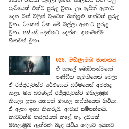
හස්ති රාජයා බැඳලා ඉන්න ශාලාවට එක් බලු
පැටියෙක් එන්ට පුරුදු වුනා. ඌ ඇවිත් ඇතාට
දෙන බත් වලින් වැටෙන බත්හුළු කන්ටත් පුරුදු
වුනා. ටිකෙන් ටික මේ බල්ලා ඇතාට පුරුදු
වුනා. පස්සේ දෙන්නට දෙන්නා ඉතාමත්ම
හිතවත් වුනා.
026. මහිලාමුඛ ජාතකය
ඒ කාලේ බෝධිසත්වයෝ
පණ්ඩිත ඇමතියෙක් වෙලා
ඒ රජ්ජුරුවන්ට අර්ථයෙන් ධර්මයෙන් අවවාද
කළා. ඔය බරණැස් රජ්ජුරුවන්ට මහිලාමුඛ
කියලා ඉතා යහපත් මංගල හස්තියෙක් හිටියා.
ඒ ඇතා ඉතා කීකරුයි. ආචාර සම්පන්නයි.
කාටවත්ම කරදරයක් කළේ නෑ. දවසක්
මහිලාමුඛ ඇත්රජා බැඳ සිටිය ශාලාව අයිනට