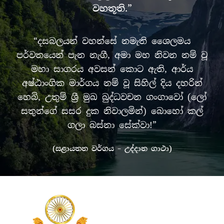
වහතූති.”
“දසබලයන් වහන්සේ නමැති ශෛලමය
පර්වතයෙන් පැන නැගී, අමා මහ නිවන නම් වූ
මහා සාගරය අවසන් කොට ඇති, ආර්ය
අෂ්ඨාංගික මාර්ගය නම් වූ සිහිල් දිය දහරින්
හෙබි, උතුම් ශ්‍රී මුඛ බුද්ධවචන ගංගාවෝ (ලෝ
සතුන්ගේ සසර දුක නිවාලමින්) බොහෝ කල්
ගලා බස්නා සේක්වා!”
(සළායතන වර්ගය – උද්දාන ගාථා)