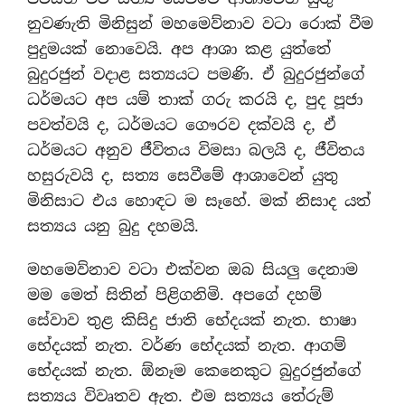
නුවණැති මිනිසුන් මහමෙව්නාව වටා රොක් වීම
පුදුමයක් නොවෙයි. අප ආශා කළ යුත්තේ
බුදුරජුන් වදාළ සත්‍යයට පමණි. ඒ බුදුරජුන්ගේ
ධර්මයට අප යම් තාක් ගරු කරයි ද, පුද පූජා
පවත්වයි ද, ධර්මයට ගෞරව දක්වයි ද, ඒ
ධර්මයට අනුව ජීවිතය විමසා බලයි ද, ජීවිතය
හසුරුවයි ද, සත්‍ය සෙවීමේ ආශාවෙන් යුතු
මිනිසාට එය හොඳට ම සෑහේ. මක් නිසාද යත්
සත්‍යය යනු බුදු දහමයි.
මහමෙව්නාව වටා එක්වන ඔබ සියලු දෙනාම
මම මෙත් සිතින් පිළිගනිමි. අපගේ දහම්
සේවාව තුළ කිසිදු ජාති භේදයක් නැත. භාෂා
භේදයක් නැත. වර්ණ භේදයක් නැත. ආගම්
භේදයක් නැත. ඕනෑම කෙනෙකුට බුදුරජුන්ගේ
සත්‍යය විවෘතව ඇත. එම සත්‍යය තේරුම්