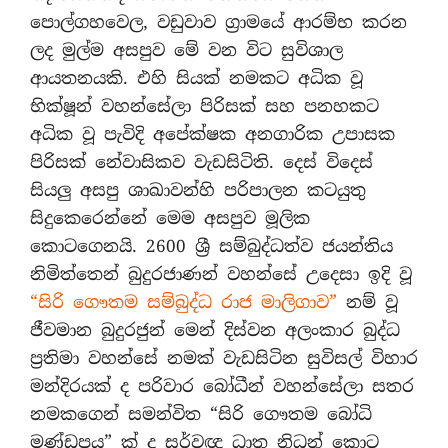
පොල්ගහවෙල, වඩුවාව ග්‍රාමයේ ආරම්භ කරන
ලද මුල්ම අසපුව මේ වන විට සුවිශාල
ආයතනයකි. එහි සියක් නමකට අධික වූ
භික්ෂූන් වහන්සේලා පිරිසක් සහ පනහකට
අධික වූ පැවිදි අපේක්ෂක අනගාරික උපාසක
පිරිසක් නේවාසිකව වැඩසිටිති. දෙස් විදෙස්
සියලු අසපු ශාඛාවන්හි පරිපාලන කටයුතු
සිදුකෙරෙන්නේ මෙම අසපුව මූලික
කොටගෙනයි. 2600 ශ්‍රී සම්බුද්ධත්ව ජයන්තිය
නිමිත්තෙන් බුදුරජාණන් වහන්සේ උදෙසා ඉදි වූ
“සිරි ගෞතම සම්බුද්ධ රාජ මාලිගාව”
නම් වූ
ජීවමාන බුදුරජුන් මෙන් දිස්වන අලංකාර බුද්ධ
ප්‍රතිමා වහන්සේ නමක් වැඩසිටින සුවිසල් විහාර
මන්දිරයක් ද පරිවාර බෝධීන් වහන්සේලා සතර
නමකගෙන් සමන්විත “සිරි ගෞතම බෝධි
මණ්ඩපය” ක් ද සර්වඥ ධාතු නිධන් කොට