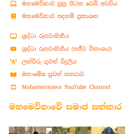
මහමෙව්නාව සූත්‍ර පිටක වෙබ් අඩවිය
මහමෙව්නාව සදහම් ප්‍රකාශන
ශ්‍රද්ධා රූපවාහිනිය
ශ්‍රද්ධා රූපවාහිනිය (සජීව විකාශය)
ලක්විරු ගුවන් විදුලිය
මහාමේඝ පුවත් සඟරාව
Mahamevnawa YouTube Channel
මහමෙව්නාවේ සමාජ සත්කාර