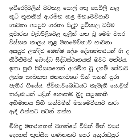
ඉටිරෙදිවලින් වටකළ පොල් අතු සෙවිලි කළ
කුටි තුනකින් ආරම්භ කළ මහමෙව්නාව
භාවනා අසපුව හරහා සිදුවූ සුවිශාල ධර්ම
ප්‍රචාරක වැඩපිළිවෙළ තුළින් ගත වූ මෙම වසර
විස්සක කාලය තුළ මහමෙව්නාව භාවනා
අසපුව ලක්දිව මෙන්ම දේශ දේශාන්තරයන් හි ද
කීර්තිමත් බෞද්ධ සිද්ධස්ථානයක් බවට පත්විය.
ඉතා සුළු පිරිසකගෙන් ආරම්භ වූ දහම් සේවාව
ලක්ෂ සංඛ්‍යාත ජනතාවගේ සිත් සතන් පුරා
පැතිර ගියේය. ජීවිතාවබෝධයට කැමැති යොවුන්
තරුණයක් යළිත් ගෞතම බුදු සසුනෙහි
අභිමානය සිහි ගන්වමින් මහමෙව්නාව කරා
ඇදී එන්නට පටන් ගත්හ.
මිහිඳු මහරහතන් වහන්සේ විසින් මින් වසර
දෙදහස් තුන්සිය ගණනකට පෙර අනුරාධපුර