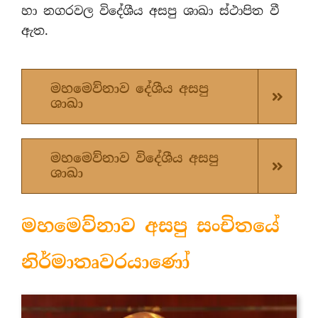
හා නගරවල විදේශීය අසපු ශාඛා ස්ථාපිත වී
ඇත.
මහමෙව්නාව දේශීය අසපු
ශාඛා
මහමෙව්නාව විදේශීය අසපු
ශාඛා
මහමෙව්නාව අසපු සංචිතයේ
නිර්මාතෘවරයාණෝ