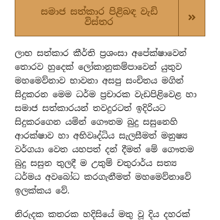
සමාජ සත්කාර පිළිබඳ වැඩි
විස්තර
ලාභ සත්කාර කීර්ති ප්‍රශංසා අපේක්ෂාවෙන්
තොරව හුදෙක් ලෝකානුකම්පාවෙන් යුතුව
මහමෙව්නාව භාවනා අසපු සංචිතය මගින්
සිදුකරන මෙම ධර්ම ප්‍රචාරක වැඩපිළිවෙළ හා
සමාජ සත්කාරයන් තවදුරටත් ඉදිරියට
සිදුකරගෙන යමින් ගෞතම බුදු සසුනෙහි
ආරක්ෂාව හා අභිවෘද්ධිය සැලසීමත් මනුෂ්‍ය
වර්ගයා වෙත යහපත් දන් දීමත් මේ ගෞතම
බුදු සසුන තුලදී ම උතුම් චතුරාර්ය සත්‍ය
ධර්මය අවබෝධ කරගැනීමත් මහමෙව්නාවේ
ඉලක්කය වේ.
නිරුදක කතරක හදිසියේ මතු වූ දිය දහරක්