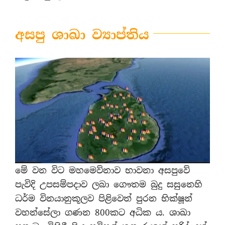
අසපු ශාඛා ව්‍යාප්තිය
මේ වන විට මහමෙව්නාව භාවනා අසපුවේ
පැවිදි උපසම්පදාව ලබා ගෞතම බුදු සසුනෙහි
ධර්ම විනයානුකූලව පිළිවෙත් පුරන භික්ෂූන්
වහන්සේලා ගණන 800කට අධික ය. ශාඛා