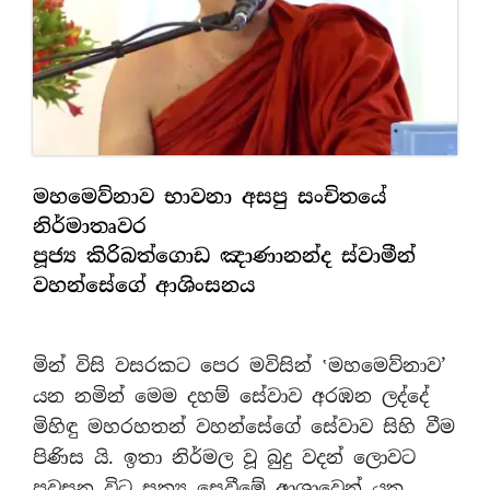
මහමෙව්නාව භාවනා අසපු සංචිතයේ
නිර්මාතෘවර
පූජ්‍ය කිරිබත්ගොඩ ඤාණානන්ද ස්වාමීන්
වහන්සේගේ ආශිංසනය
මින් විසි වසරකට පෙර මවිසින් ‛මහමෙව්නාව’
යන නමින් මෙම දහම් සේවාව අරඹන ලද්දේ
මිහිඳු මහරහතන් වහන්සේගේ සේවාව සිහි වීම
පිණිස යි. ඉතා නිර්මල වූ බුදු වදන් ලොවට
පවසන විට සත්‍ය සෙවීමේ ආශාවෙන් යුතු