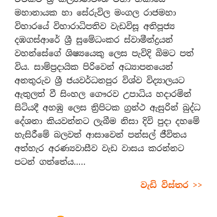
මහානායක හා සේරුවිල මංගල රාජමහා
විහාරයේ විහාරාධිපතිව වැඩවිසූ අතිපූජ්‍ය
දඹගස්ආරේ ශ්‍රී සුමේධංකර ස්වාමීන්ද්‍රයන්
වහන්සේගේ ශිෂ්‍යයෙකු ලෙස පැවිදි බිමට පත්
විය. සාම්ප්‍රදායික පිරිවෙන් අධ්‍යාපනයෙන්
අනතුරුව ශ්‍රී ජයවර්ධනපුර විශ්ව විද්‍යාලයට
ඇතුලත් වී සිංහල ගෞරව උපාධිය හදාරමින්
සිටියදී අහඹු ලෙස ත්‍රිපිටක ග්‍රන්ථ ඇසුරින් බුද්ධ
දේශනා කියවන්නට ලැබීම නිසා දිවි පුදා දහමේ
හැසිරීමේ බලවත් ආසාවෙන් පන්සල් ජීවිතය
අත්හැර අරණ්‍යවාසීව වැඩ වාසය කරන්නට
පටන් ගත්තේය…..
වැඩි විස්තර >>