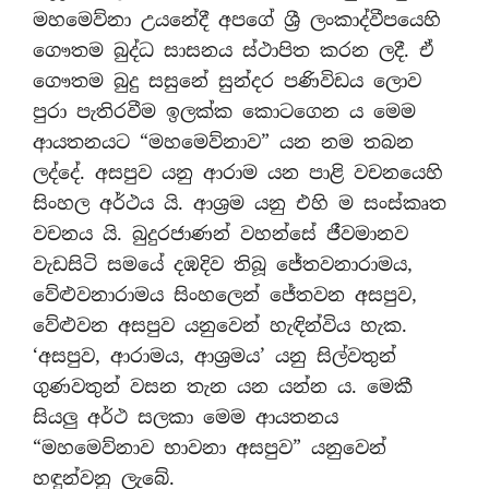
මහමෙව්නා උයනේදී අපගේ ශ්‍රී ලංකාද්වීපයෙහි
ගෞතම බුද්ධ සාසනය ස්ථාපිත කරන ලදී. ඒ
ගෞතම බුදු සසුනේ සුන්දර පණිවිඩය ලොව
පුරා පැතිරවීම ඉලක්ක කොටගෙන ය මෙම
ආයතනයට “මහමෙව්නාව” යන නම තබන
ලද්දේ. අසපුව යනු ආරාම යන පාළි වචනයෙහි
සිංහල අර්ථය යි. ආශ්‍රම යනු එහි ම සංස්කෘත
වචනය යි. බුදුරජාණන් වහන්සේ ජීවමානව
වැඩසිටි සමයේ දඹදිව තිබූ ජේතවනාරාමය,
වේළුවනාරාමය සිංහලෙන් ජේතවන අසපුව,
වේළුවන අසපුව යනුවෙන් හැඳින්විය හැක.
‘අසපුව, ආරාමය, ආශ්‍රමය’ යනු සිල්වතුන්
ගුණවතුන් වසන තැන යන යන්න ය. මෙකී
සියලු අර්ථ සලකා මෙම ආයතනය
“මහමෙව්නාව භාවනා අසපුව” යනුවෙන්
හඳුන්වනු ලැබේ.