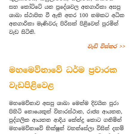
සහ කෝට්ටේ යන ප්‍රදේශවල අනගාරිකා අසපු
ශාඛා ස්ථාපිත වී ඇති අතර 100 නමකට අධික
අනගාරිකා මෑණිවරු පිරිසක් පිළිවෙත් පුරමින්
වැඩ සිටිති.
වැඩි විස්තර >>
මහමෙව්නාවේ ධර්ම ප්‍රචාරක
වැඩපිළිවෙළ
මහමෙව්නාව අසපු ශාඛා මෙන්ම දිවයින පුරා
පිහිටි නොයෙකුත් විහාරස්ථාන, රාජ්‍ය ආයතන,
පුද්ගලික ආයතන ආදිය කේන්ද්‍ර කොට ගනිමින්
මහමෙව්නාවේ භික්ෂූන් වහන්සේලා විසින් දහම්