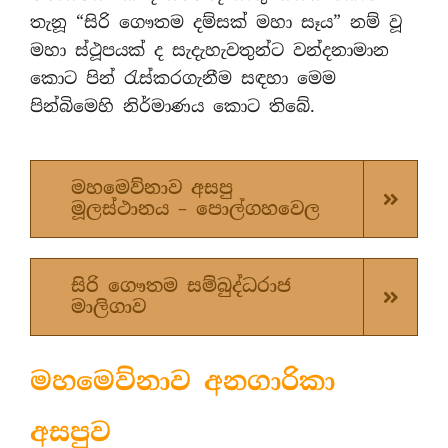
තැනූ “සිරි ගෞතම දම්සක් මහා සෑය” නම් වූ
මහා ස්ථූපයක් ද සැදැහැවතුන්ට වන්දනාමාන
කොට පින් රැස්කරගැනීම සඳහා මෙම
පින්බිමෙහි නිර්මාණය කොට තිබේ.
මහමෙව්නාව අසපු
මූලස්ථානය – පොල්ගහවෙල
සිරි ගෞතම සම්බුද්ධරාජ
මාලිගාව
මහමෙව්නාව අනගාරිකා
අසපුව