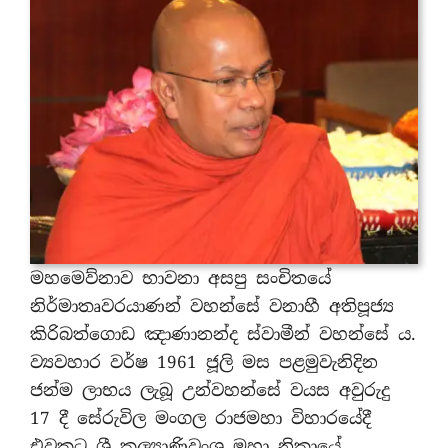
මහමෙව්නාව භාවනා අසපු සංචිතයේ
නිර්මාතෘවරයාණන් වහන්සේ වනාහී අතිපූජ්‍ය
කිරිබත්ගොඩ ඤාණානන්ද ස්වාමීන් වහන්සේ ය.
ව්‍යවහාර වර්ෂ 1961 ජූලි මස පළමුවැනිදින
ජන්ම ලාභය ලැබූ උන්වහන්සේ වයස අවුරුදු
17 දී සේරුවිල මංගල රාජමහා විහාරයේදී
එවකට ශ්‍රී කල්‍යාණිවංශ මහා නිකායේ