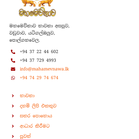
මහමෙව්නාව භාවනා අසපුව,
වඩුවාව, යටිගල්ඔලුව,
පොල්ගහවෙල.
+94 37 22 44 602
+94 37 729 4993
info@mahamevnawa.lk
+94 74 29 74 674
භාවනා
දහම් ලිපි එකතුව
සතර පොහොය
ආධාර කිරීමට
පුවත්