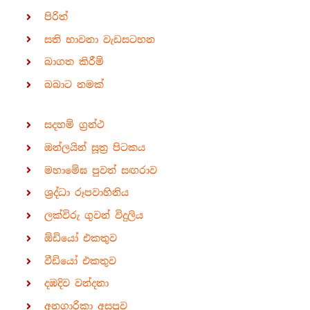
පිරිත්
සති භාවනා වැඩසටහන
බාගත කිරීම්
බබාට නමක්
සදහම් ග්‍රන්ථ
ඔන්ලයින් සූත්‍ර පිටකය
මහාමේඝ පුවත් සඟරාව
ශ්‍රද්ධා රූපවාහිනිය
ලක්විරු ගුවන් විදුලිය
ඕඩියෝ එකතුව
වීඩියෝ එකතුව
දඹදිව වන්දනා
අනගාරිකා අසපුව