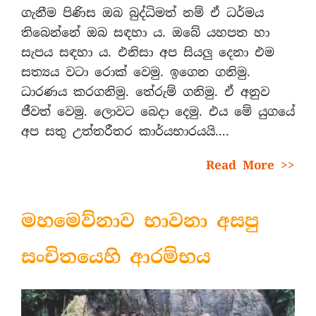
ගැනීම පිණිස ඔබ බුද්ධිමත් නම් ඒ ධර්මය
තිබෙන්නේ ඔබ සඳහා ය. ඔබේ යහපත හා
සැපය සඳහා ය. එනිසා අප සියලු දෙනා එම
සත්‍යය වටා රොක් වෙමු. ඉගෙන ගනිමු.
ධාරණය කරගනිමු. තේරුම් ගනිමු. ඒ අනුව
ජීවත් වෙමු. ලොවට බෙදා දෙමු. එය මේ යුගයේ
අප සතු උත්තරීතර කාර්යභාරයයි….
Read More >>
මහමෙව්නාව භාවනා අසපු
සංචිතයෙහි ආරම්භය