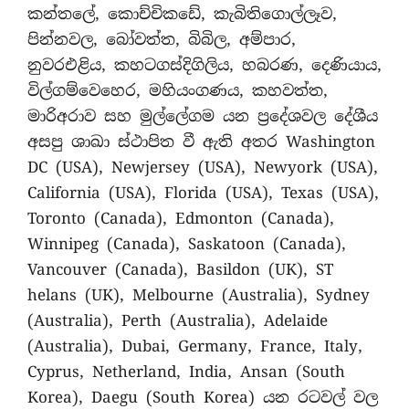
කන්තලේ, කොච්චිකඩේ, කැබිතිගොල්ලෑව,
පින්නවල, බෝවත්ත, බිබිල, අම්පාර,
නුවරඑළිය, කහටගස්දිගිලිය, හබරණ, දෙණියාය,
විල්ගම්වෙහෙර, මහියංගණය, කහවත්ත,
මාරිඅරාව සහ මුල්ලේගම යන ප්‍රදේශවල දේශීය
අසපු ශාඛා ස්ථාපිත වී ඇති අතර Washington
DC (USA), Newjersey (USA), Newyork (USA),
California (USA), Florida (USA), Texas (USA),
Toronto (Canada), Edmonton (Canada),
Winnipeg (Canada), Saskatoon (Canada),
Vancouver (Canada), Basildon (UK), ST
helans (UK), Melbourne (Australia), Sydney
(Australia), Perth (Australia), Adelaide
(Australia), Dubai, Germany, France, Italy,
Cyprus, Netherland, India, Ansan (South
Korea), Daegu (South Korea) යන රටවල් වල