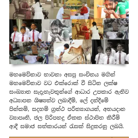
මහමෙව්නාව භාවනා අසපු සංචිතය මගින්
මහමෙව්නාව වට එක්රොක් වී සිටින ලක්ෂ
සංඛ්‍යාත සැදැහැවතුන්ගේ ආධාර උපකාර ඇතිව
අධ්‍යාපන ශිෂ්‍යත්ව ලබාදීම්, ලේ දන්දීමේ
පින්කම්, සදහම් ග්‍රන්ථ පරිත්‍යාගයන්, අභයදාන
ව්‍යාපෘති, ජල පිරිපහදු ඒකක ස්ථාපිත කිරීම්
ආදී සමාජ සත්කාරයන් රැසක් සිදුකරනු ලබයි.