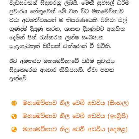
වැඩසටහන් සිදුකරනු ලබයි. මෙකී සුවිසල් ධර්ම
ප්‍රචාරය හේතුවෙන් මේ වන විට මහමෙව්නාව
වටා අවබෝධයෙන් ම තිසරණයෙහි පිහිටා සිල්
ගුණදම් දියුණු කරන, ශාසන දියුණුවට අතහිත
දෙමින් පින් රැස්කරන ලක්ෂ සංඛ්‍යාත
සැදැහැවතුන් පිරිසක් එක්රොක් වී සිටිති.
ඊට අමතරව මහමෙව්නාවේ ධර්ම ප්‍රචාරය
සිදුකෙරෙන ආකාර කිහිපයකි. ඒවා පහත
දැක්වේ.
මහමෙව්නාව නිල වෙබ් අඩවිය (සිංහල)
මහමෙව්නාව නිල වෙබ් අඩවිය (ඉංග්‍රීසි)
මහමෙව්නාව නිල වෙබ් අඩවිය (දෙමළ)