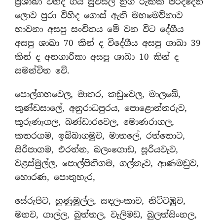
ප්‍රශාඛා විහිදී ගිය සුවිසල් නුග රුකක් පරිද්දෙන්
ලොව පුරා විහිද ගොස් ඇති මහමෙව්නාව
භාවනා අසපු සංචිතය මේ වන විට දේශීය
අසපු ශාඛා 70 කින් ද විදේශීය අසපු ශාඛා 39
කින් ද අනගාරිකා අසපු ශාඛා 10 කින් ද
සමන්විත වේ.
පොල්ගහවෙල, මාතර, කඩුවෙල, මාලබේ,
කුණ්ඩසාලේ, අනුරාධපුරය, පොළොන්නරුව,
කුරුණෑගල, බණ්ඩාරවෙල, මොණරාගල,
කතරගම, ඉබ්බාගමුව, මාතලේ, රත්තොට,
සිරිපාගම, එරත්න, බලංගොඩ, සූරියවැව,
වළස්මුල්ල, පොල්පිතිගම, ගල්නෑව, ආණමඩුව,
හොරණ, පොතුහැර,
සේරුපිට, හුණුමුල්ල, සඳලංකාව, නිට්ටඹුව,
මහව, ගාල්ල, බුත්තල, වැලිමඩ, බුලත්සිංහල,