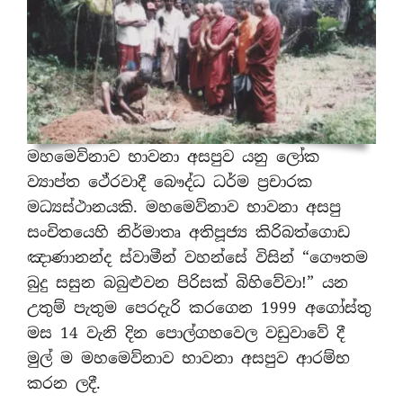
මහමෙව්නාව භාවනා අසපුව යනු ලෝක
ව්‍යාප්ත ථේරවාදී බෞද්ධ ධර්ම ප්‍රචාරක
මධ්‍යස්ථානයකි. මහමෙව්නාව භාවනා අසපු
සංචිතයෙහි නිර්මාතෘ අතිපූජ්‍ය කිරිබත්ගොඩ
ඤාණානන්ද ස්වාමීන් වහන්සේ විසින් “ගෞතම
බුදු සසුන බබුළුවන පිරිසක් බිහිවේවා!” යන
උතුම් පැතුම පෙරදැරි කරගෙන 1999 අගෝස්තු
මස 14 වැනි දින පොල්ගහවෙල වඩුවාවේ දී
මුල් ම මහමෙව්නාව භාවනා අසපුව ආරම්භ
කරන ලදී.