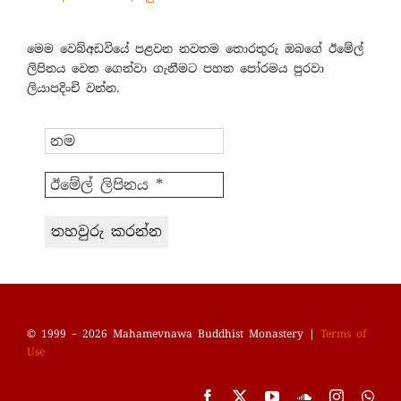
මෙම වෙබ්අඩවියේ පළවන නවතම තොරතුරු ඔබගේ ඊමේල්
ලිපිනය වෙත ගෙන්වා ගැනීමට පහත පෝරමය පුරවා
ලියාපදිංචි වන්න.
© 1999 – 2026 Mahamevnawa Buddhist Monastery |
Terms of
Use