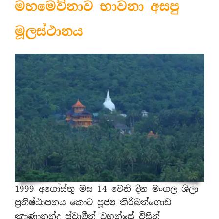
මහමෙව්නාව භාවනා අසපු
මූලස්ථානය
1999 අගෝස්තු මස 14 වෙනි දින මංගල ශිලා
ප්‍රතිෂ්ඨාපනය කොට පූජ්‍ය කිරිබත්ගොඩ
ඤාණානන්ද ස්වාමීන් වහන්සේ විසින්