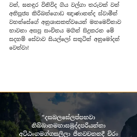
වන්, ඝනඳුර විනිවිද ගිය වල්ගා තරුවක් වන්
අතිපූජ්‍ය කිරිබත්ගොඩ ඤාණානන්ද ස්වාමීන්
වහන්සේගේ අනුශාසකත්වයෙන් මහමෙව්නාව
භාවනා අසපු සංචිතය මගින් සිදුකරන මේ
සදහම් සේවාව සියල්ලෝ සතුටින් අනුමෝදන්
වෙත්වා!
“දසබලසේලප්පභවා
නිබ්බානමහාසමුද්දපරියන්තා
අට්ඨංගමග්ගසලිලා ජිනවචනනදී චිරං