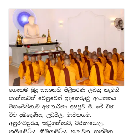
ගෞතම බුදු සසුනෙහි පිළිසරණ ලබනු කැමති
කාන්තාවන් වෙනුවෙන් ඉදිකෙරුණු ආයතනය
මහමෙව්නාව අනගාරිකා අසපුව යි. මේ වන
විට දඹදෙණිය, උඩුපිල, මාවතගම,
අනුරාධපුරය, කඩුගන්නාව, වරකාපොල,
කුලියාපිටිය, කිඹුලාපිටිය, හලාවත, හක්මන