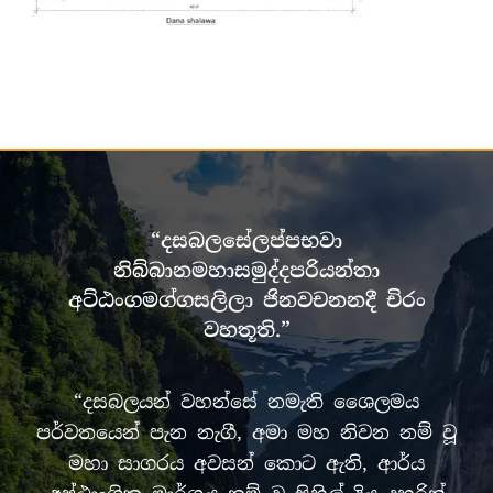
“දසබලසේලප්පභවා
නිබ්බානමහාසමුද්දපරියන්තා
අට්ඨංගමග්ගසලිලා ජිනවචනනදී චිරං
වහතූති.”
“දසබලයන් වහන්සේ නමැති ශෛලමය
පර්වතයෙන් පැන නැගී, අමා මහ නිවන නම් වූ
මහා සාගරය අවසන් කොට ඇති, ආර්ය