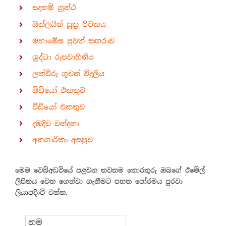
සදහම් ග්‍රන්ථ
ඔන්ලයින් සූත්‍ර පිටකය
මහාමේඝ පුවත් සඟරාව
ශ්‍රද්ධා රූපවාහිනිය
ලක්විරු ගුවන් විදුලිය
ඕඩියෝ එකතුව
වීඩියෝ එකතුව
දඹදිව වන්දනා
අනගාරිකා අසපුව
මෙම වෙබ්අඩවියේ පළවන නවතම තොරතුරු ඔබගේ ඊමේල්
ලිපිනය වෙත ගෙන්වා ගැනීමට පහත පෝරමය පුරවා
ලියාපදිංචි වන්න.