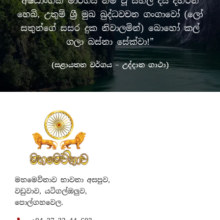
අෂ්ඨාංගික මාර්ගය නම් වූ සිහිල් දිය දහරින්
හෙබි, උතුම් ශ්‍රී මුඛ බුද්ධවචන ගංගාවෝ (ලෝ
සතුන්ගේ සසර දුක නිවාලමින්) බොහෝ කල්
ගලා බස්නා සේක්වා!”
(සළායතන වර්ගය – උද්දාන ගාථා)
මහමෙව්නාව භාවනා අසපුව,
වඩුවාව, යටිගල්ඔලුව,
පොල්ගහවෙල.