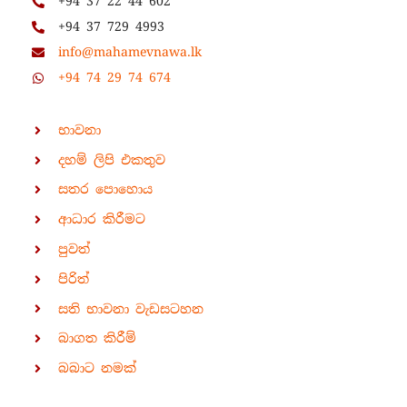
+94 37 22 44 602
+94 37 729 4993
info@mahamevnawa.lk
+94 74 29 74 674
භාවනා
දහම් ලිපි එකතුව
සතර පොහොය
ආධාර කිරීමට
පුවත්
පිරිත්
සති භාවනා වැඩසටහන
බාගත කිරීම්
බබාට නමක්