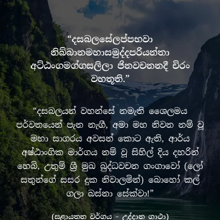
“දසබලසේලප්පභවා
නිබ්බානමහාසමුද්දපරියන්තා
අට්ඨංගමග්ගසලිලා ජිනවචනනදී චිරං
වහතූති.”
“දසබලයන් වහන්සේ නමැති ශෛලමය
පර්වතයෙන් පැන නැගී, අමා මහ නිවන නම් වූ
මහා සාගරය අවසන් කොට ඇති, ආර්ය
අෂ්ඨාංගික මාර්ගය නම් වූ සිහිල් දිය දහරින්
හෙබි, උතුම් ශ්‍රී මුඛ බුද්ධවචන ගංගාවෝ (ලෝ
සතුන්ගේ සසර දුක නිවාලමින්) බොහෝ කල්
ගලා බස්නා සේක්වා!”
(සළායතන වර්ගය – උද්දාන ගාථා)