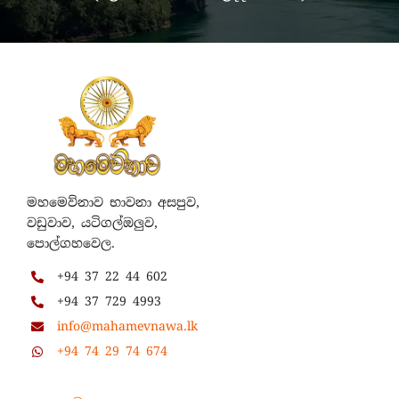
මහමෙව්නාව භාවනා අසපුව,
වඩුවාව, යටිගල්ඔලුව,
පොල්ගහවෙල.
+94 37 22 44 602
+94 37 729 4993
info@mahamevnawa.lk
+94 74 29 74 674