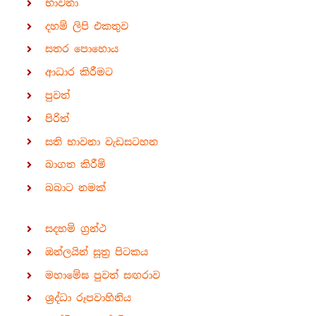
භාවනා
දහම් ලිපි එකතුව
සතර පොහොය
ආධාර කිරීමට
පුවත්
පිරිත්
සති භාවනා වැඩසටහන
බාගත කිරීම්
බබාට නමක්
සදහම් ග්‍රන්ථ
ඔන්ලයින් සූත්‍ර පිටකය
මහාමේඝ පුවත් සඟරාව
ශ්‍රද්ධා රූපවාහිනිය