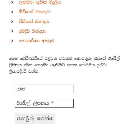
ලක්විරු ගුවන් විදුලිය
ඕඩියෝ එකතුව
වීඩියෝ එකතුව
දඹදිව වන්දනා
අනගාරිකා අසපුව
මෙම වෙබ්අඩවියේ පළවන නවතම තොරතුරු ඔබගේ ඊමේල්
ලිපිනය වෙත ගෙන්වා ගැනීමට පහත පෝරමය පුරවා
ලියාපදිංචි වන්න.