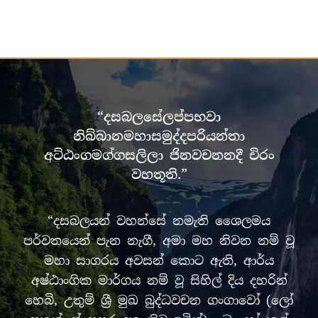
“දසබලසේලප්පභවා
නිබ්බානමහාසමුද්දපරියන්තා
අට්ඨංගමග්ගසලිලා ජිනවචනනදී චිරං
වහතූති.”
“දසබලයන් වහන්සේ නමැති ශෛලමය
පර්වතයෙන් පැන නැගී, අමා මහ නිවන නම් වූ
මහා සාගරය අවසන් කොට ඇති, ආර්ය
අෂ්ඨාංගික මාර්ගය නම් වූ සිහිල් දිය දහරින්
හෙබි, උතුම් ශ්‍රී මුඛ බුද්ධවචන ගංගාවෝ (ලෝ