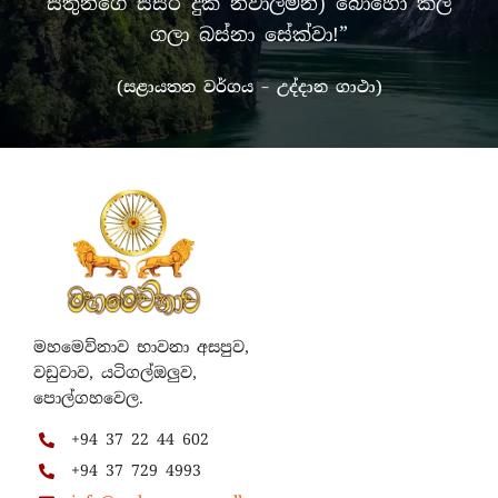
සතුන්ගේ සසර දුක නිවාලමින්) බොහෝ කල්
ගලා බස්නා සේක්වා!”
(සළායතන වර්ගය – උද්දාන ගාථා)
මහමෙව්නාව භාවනා අසපුව,
වඩුවාව, යටිගල්ඔලුව,
පොල්ගහවෙල.
+94 37 22 44 602
+94 37 729 4993