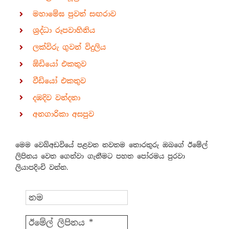
මහාමේඝ පුවත් සඟරාව
ශ්‍රද්ධා රූපවාහිනිය
ලක්විරු ගුවන් විදුලිය
ඕඩියෝ එකතුව
වීඩියෝ එකතුව
දඹදිව වන්දනා
අනගාරිකා අසපුව
මෙම වෙබ්අඩවියේ පළවන නවතම තොරතුරු ඔබගේ ඊමේල්
ලිපිනය වෙත ගෙන්වා ගැනීමට පහත පෝරමය පුරවා
ලියාපදිංචි වන්න.