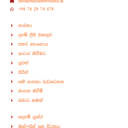
info@mahamevnawa.lk
+94 74 29 74 674
භාවනා
දහම් ලිපි එකතුව
සතර පොහොය
ආධාර කිරීමට
පුවත්
පිරිත්
සති භාවනා වැඩසටහන
බාගත කිරීම්
බබාට නමක්
සදහම් ග්‍රන්ථ
ඔන්ලයින් සූත්‍ර පිටකය