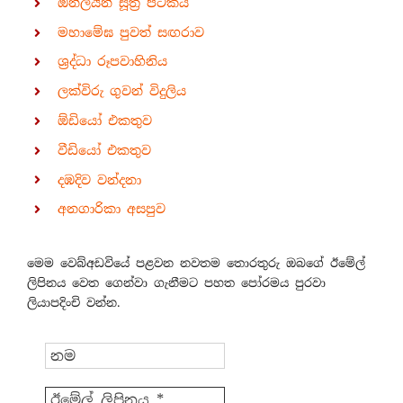
ඔන්ලයින් සූත්‍ර පිටකය
මහාමේඝ පුවත් සඟරාව
ශ්‍රද්ධා රූපවාහිනිය
ලක්විරු ගුවන් විදුලිය
ඕඩියෝ එකතුව
වීඩියෝ එකතුව
දඹදිව වන්දනා
අනගාරිකා අසපුව
මෙම වෙබ්අඩවියේ පළවන නවතම තොරතුරු ඔබගේ ඊමේල්
ලිපිනය වෙත ගෙන්වා ගැනීමට පහත පෝරමය පුරවා
ලියාපදිංචි වන්න.