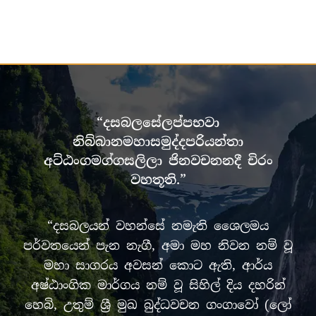
“දසබලසේලප්පභවා
නිබ්බානමහාසමුද්දපරියන්තා
අට්ඨංගමග්ගසලිලා ජිනවචනනදී චිරං
වහතූති.”
“දසබලයන් වහන්සේ නමැති ශෛලමය
පර්වතයෙන් පැන නැගී, අමා මහ නිවන නම් වූ
මහා සාගරය අවසන් කොට ඇති, ආර්ය
අෂ්ඨාංගික මාර්ගය නම් වූ සිහිල් දිය දහරින්
හෙබි, උතුම් ශ්‍රී මුඛ බුද්ධවචන ගංගාවෝ (ලෝ