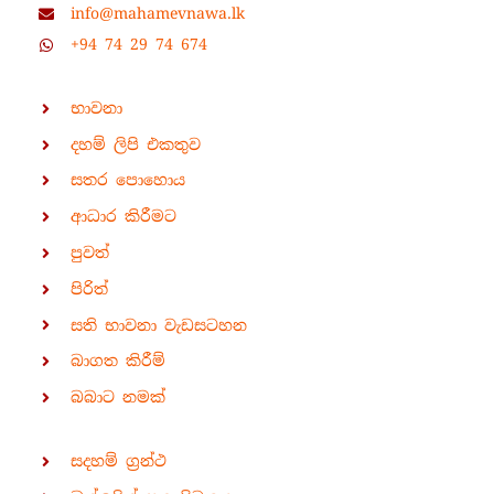
info@mahamevnawa.lk
+94 74 29 74 674
භාවනා
දහම් ලිපි එකතුව
සතර පොහොය
ආධාර කිරීමට
පුවත්
පිරිත්
සති භාවනා වැඩසටහන
බාගත කිරීම්
බබාට නමක්
සදහම් ග්‍රන්ථ