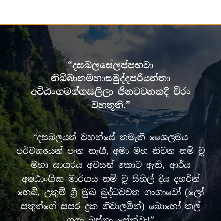
“දසබලසේලප්පභවා
නිබ්බානමහාසමුද්දපරියන්තා
අට්ඨංගමග්ගසලිලා ජිනවචනනදී චිරං
වහතූති.”
“දසබලයන් වහන්සේ නමැති ශෛලමය
පර්වතයෙන් පැන නැගී, අමා මහ නිවන නම් වූ
මහා සාගරය අවසන් කොට ඇති, ආර්ය
අෂ්ඨාංගික මාර්ගය නම් වූ සිහිල් දිය දහරින්
හෙබි, උතුම් ශ්‍රී මුඛ බුද්ධවචන ගංගාවෝ (ලෝ
සතුන්ගේ සසර දුක නිවාලමින්) බොහෝ කල්
ගලා බස්නා සේක්වා!”