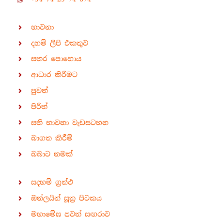
භාවනා
දහම් ලිපි එකතුව
සතර පොහොය
ආධාර කිරීමට
පුවත්
පිරිත්
සති භාවනා වැඩසටහන
බාගත කිරීම්
බබාට නමක්
සදහම් ග්‍රන්ථ
ඔන්ලයින් සූත්‍ර පිටකය
මහාමේඝ පුවත් සඟරාව