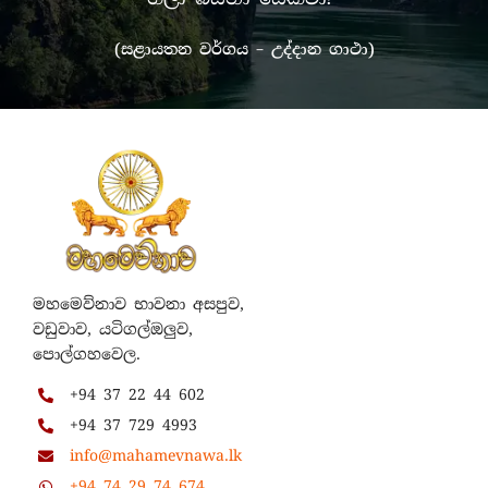
(සළායතන වර්ගය – උද්දාන ගාථා)
මහමෙව්නාව භාවනා අසපුව,
වඩුවාව, යටිගල්ඔලුව,
පොල්ගහවෙල.
+94 37 22 44 602
+94 37 729 4993
info@mahamevnawa.lk
+94 74 29 74 674