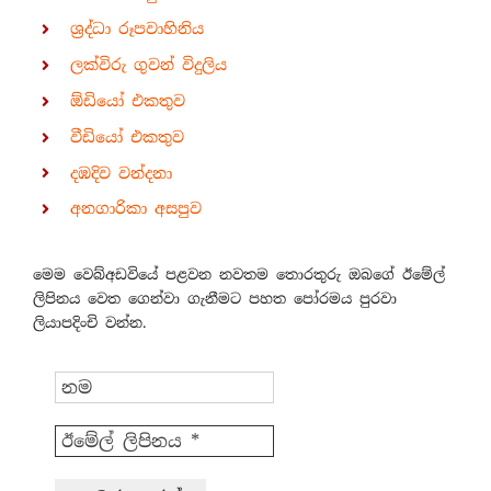
ශ්‍රද්ධා රූපවාහිනිය
ලක්විරු ගුවන් විදුලිය
ඕඩියෝ එකතුව
වීඩියෝ එකතුව
දඹදිව වන්දනා
අනගාරිකා අසපුව
මෙම වෙබ්අඩවියේ පළවන නවතම තොරතුරු ඔබගේ ඊමේල්
ලිපිනය වෙත ගෙන්වා ගැනීමට පහත පෝරමය පුරවා
ලියාපදිංචි වන්න.