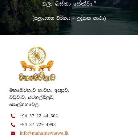
ගලා බස්නා සේක්වා!”
(සළායතන වර්ගය – උද්දාන ගාථා)
මහමෙව්නාව භාවනා අසපුව,
වඩුවාව, යටිගල්ඔලුව,
පොල්ගහවෙල.
+94 37 22 44 602
+94 37 729 4993
info@mahamevnawa.lk