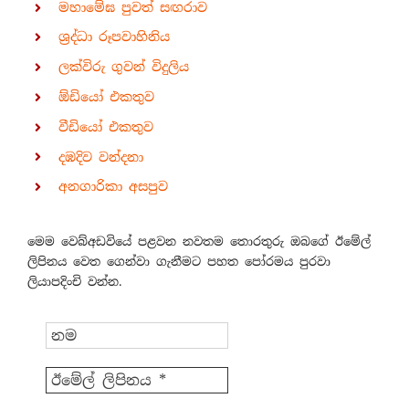
මහාමේඝ පුවත් සඟරාව
ශ්‍රද්ධා රූපවාහිනිය
ලක්විරු ගුවන් විදුලිය
ඕඩියෝ එකතුව
වීඩියෝ එකතුව
දඹදිව වන්දනා
අනගාරිකා අසපුව
මෙම වෙබ්අඩවියේ පළවන නවතම තොරතුරු ඔබගේ ඊමේල්
ලිපිනය වෙත ගෙන්වා ගැනීමට පහත පෝරමය පුරවා
ලියාපදිංචි වන්න.