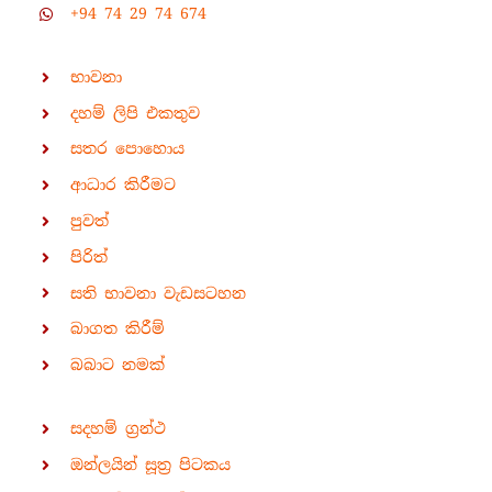
+94 74 29 74 674
භාවනා
දහම් ලිපි එකතුව
සතර පොහොය
ආධාර කිරීමට
පුවත්
පිරිත්
සති භාවනා වැඩසටහන
බාගත කිරීම්
බබාට නමක්
සදහම් ග්‍රන්ථ
ඔන්ලයින් සූත්‍ර පිටකය