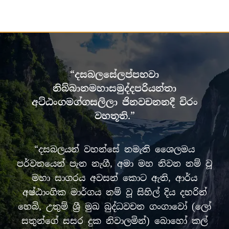
“දසබලසේලප්පභවා
නිබ්බානමහාසමුද්දපරියන්තා
අට්ඨංගමග්ගසලිලා ජිනවචනනදී චිරං
වහතූති.”
“දසබලයන් වහන්සේ නමැති ශෛලමය
පර්වතයෙන් පැන නැගී, අමා මහ නිවන නම් වූ
මහා සාගරය අවසන් කොට ඇති, ආර්ය
අෂ්ඨාංගික මාර්ගය නම් වූ සිහිල් දිය දහරින්
හෙබි, උතුම් ශ්‍රී මුඛ බුද්ධවචන ගංගාවෝ (ලෝ
සතුන්ගේ සසර දුක නිවාලමින්) බොහෝ කල්