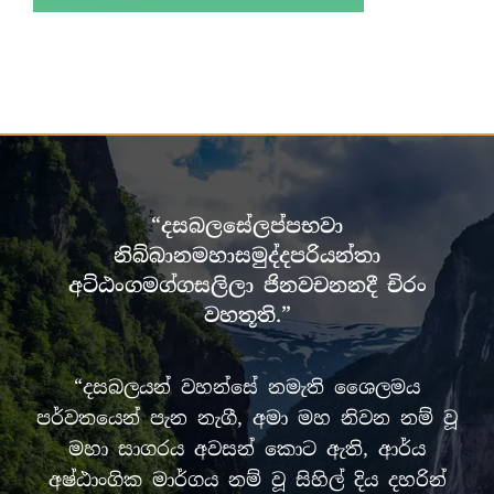
“දසබලසේලප්පභවා
නිබ්බානමහාසමුද්දපරියන්තා
අට්ඨංගමග්ගසලිලා ජිනවචනනදී චිරං
වහතූති.”
“දසබලයන් වහන්සේ නමැති ශෛලමය
පර්වතයෙන් පැන නැගී, අමා මහ නිවන නම් වූ
මහා සාගරය අවසන් කොට ඇති, ආර්ය
අෂ්ඨාංගික මාර්ගය නම් වූ සිහිල් දිය දහරින්