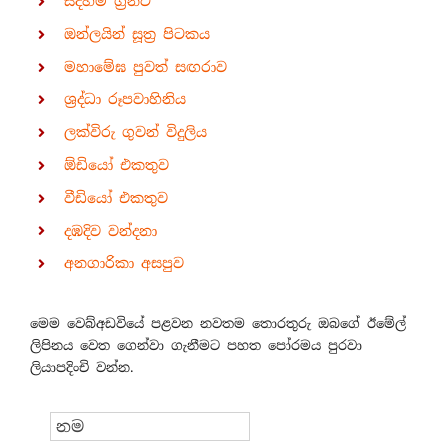
සදහම් ග්‍රන්ථ
ඔන්ලයින් සූත්‍ර පිටකය
මහාමේඝ පුවත් සඟරාව
ශ්‍රද්ධා රූපවාහිනිය
ලක්විරු ගුවන් විදුලිය
ඕඩියෝ එකතුව
වීඩියෝ එකතුව
දඹදිව වන්දනා
අනගාරිකා අසපුව
මෙම වෙබ්අඩවියේ පළවන නවතම තොරතුරු ඔබගේ ඊමේල්
ලිපිනය වෙත ගෙන්වා ගැනීමට පහත පෝරමය පුරවා
ලියාපදිංචි වන්න.