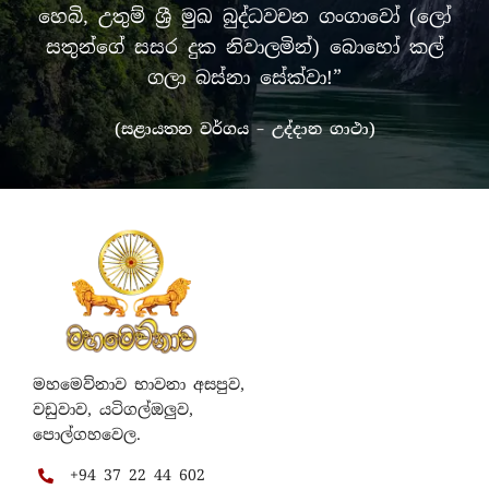
හෙබි, උතුම් ශ්‍රී මුඛ බුද්ධවචන ගංගාවෝ (ලෝ
සතුන්ගේ සසර දුක නිවාලමින්) බොහෝ කල්
ගලා බස්නා සේක්වා!”
(සළායතන වර්ගය – උද්දාන ගාථා)
මහමෙව්නාව භාවනා අසපුව,
වඩුවාව, යටිගල්ඔලුව,
පොල්ගහවෙල.
+94 37 22 44 602