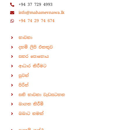
+94 37 729 4993
info@mahamevnawa.lk
+94 74 29 74 674
භාවනා
දහම් ලිපි එකතුව
සතර පොහොය
ආධාර කිරීමට
පුවත්
පිරිත්
සති භාවනා වැඩසටහන
බාගත කිරීම්
බබාට නමක්