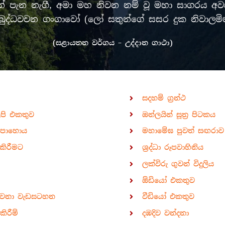
පැන නැගී, අමා මහ නිවන නම් වූ මහා සාගරය අවසන
රී මුඛ බුද්ධවචන ගංගාවෝ (ලෝ සතුන්ගේ සසර දුක නිවා
(සළායතන වර්ගය – උද්දාන ගාථා)
සදහම් ග්‍රන්ථ
ිපි එකතුව
ඔන්ලයින් සූත්‍ර පිටකය
පොහොය
මහාමේඝ පුවත් සඟරාව
කිරීමට
ශ්‍රද්ධා රූපවාහිනිය
ලක්විරු ගුවන් විදුලිය
ඕඩියෝ එකතුව
ාවනා වැඩසටහන
වීඩියෝ එකතුව
ිරීම්
දඹදිව වන්දනා