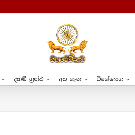
දහම් ග්‍රන්ථ
අප ගැන
විශේෂාංග