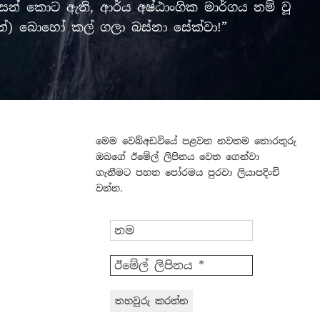
් කොට ඇති, ආර්ය අෂ්ඨාංගික මාර්ගය නම් වූ
ලමින්) බොහෝ කල් ගලා බස්නා සේක්වා!”
මෙම වෙබ්අඩවියේ පළවන නවතම තොරතුරු
ඔබගේ ඊමේල් ලිපිනය වෙත ගෙන්වා
ගැනීමට පහත පෝරමය පුරවා ලියාපදිංචි
වන්න.