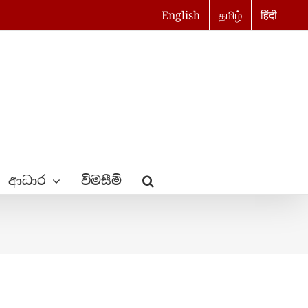
English
தமிழ்
हिंदी
ආධාර
විමසීම්