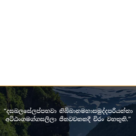
“දසබලසේලප්පභවා නිබ්බානමහාසමුද්දපරියන්තා
අට්ඨංගමග්ගසලිලා ජිනවචනනදී චිරං වහතූති.”