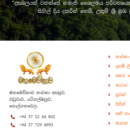
“දසබලයන් වහන්සේ නමැති ශෛලමය පර්වතයෙන් 
සිහිල් දිය දහරින් හෙබි, උතුම් ශ්‍
භාවනා
දහම් ල
සතර 
ආධාර 
මහමෙව්නාව භාවනා අසපුව,
පුවත්
වඩුවාව, යටිගල්ඔලුව,
පිරිත්
පොල්ගහවෙල.
සති භ
+94 37 22 44 602
බාගත ක
+94 37 729 4993