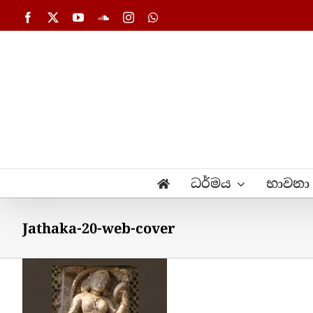
Skip
Facebook
X
YouTube
SoundCloud
Instagram
WhatsApp
to
content
ධර්මය
භාවනා
Jathaka-20-web-cover