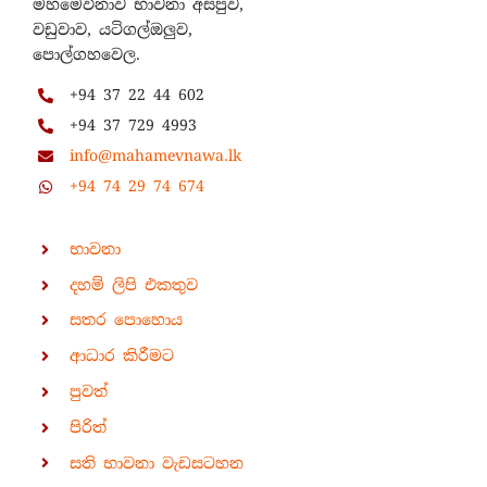
මහමෙව්නාව භාවනා අසපුව,
වඩුවාව, යටිගල්ඔලුව,
පොල්ගහවෙල.
+94 37 22 44 602
+94 37 729 4993
info@mahamevnawa.lk
+94 74 29 74 674
භාවනා
දහම් ලිපි එකතුව
සතර පොහොය
ආධාර කිරීමට
පුවත්
පිරිත්
සති භාවනා වැඩසටහන