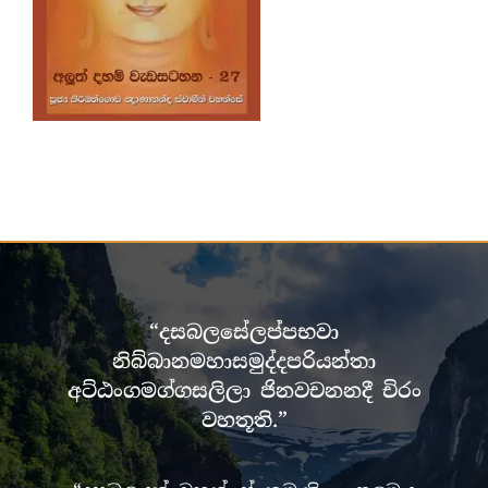
“දසබලසේලප්පභවා
නිබ්බානමහාසමුද්දපරියන්තා
අට්ඨංගමග්ගසලිලා ජිනවචනනදී චිරං
වහතූති.”