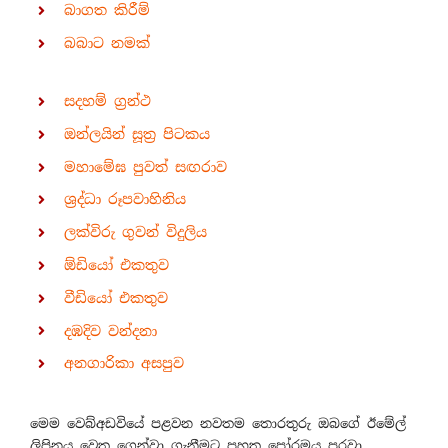
බාගත කිරීම්
බබාට නමක්
සදහම් ග්‍රන්ථ
ඔන්ලයින් සූත්‍ර පිටකය
මහාමේඝ පුවත් සඟරාව
ශ්‍රද්ධා රූපවාහිනිය
ලක්විරු ගුවන් විදුලිය
ඕඩියෝ එකතුව
වීඩියෝ එකතුව
දඹදිව වන්දනා
අනගාරිකා අසපුව
මෙම වෙබ්අඩවියේ පළවන නවතම තොරතුරු ඔබගේ ඊමේල්
ලිපිනය වෙත ගෙන්වා ගැනීමට පහත පෝරමය පුරවා