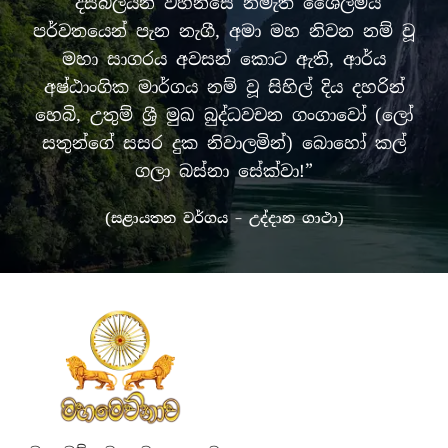
“දසබලයන් වහන්සේ නමැති ශෛලමය
පර්වතයෙන් පැන නැගී, අමා මහ නිවන නම් වූ
මහා සාගරය අවසන් කොට ඇති, ආර්ය
අෂ්ඨාංගික මාර්ගය නම් වූ සිහිල් දිය දහරින්
හෙබි, උතුම් ශ්‍රී මුඛ බුද්ධවචන ගංගාවෝ (ලෝ
සතුන්ගේ සසර දුක නිවාලමින්) බොහෝ කල්
ගලා බස්නා සේක්වා!”
(සළායතන වර්ගය – උද්දාන ගාථා)