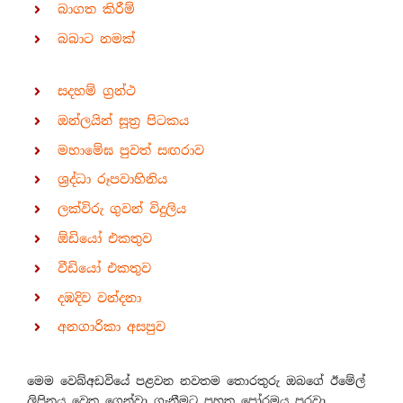
බාගත කිරීම්
බබාට නමක්
සදහම් ග්‍රන්ථ
ඔන්ලයින් සූත්‍ර පිටකය
මහාමේඝ පුවත් සඟරාව
ශ්‍රද්ධා රූපවාහිනිය
ලක්විරු ගුවන් විදුලිය
ඕඩියෝ එකතුව
වීඩියෝ එකතුව
දඹදිව වන්දනා
අනගාරිකා අසපුව
මෙම වෙබ්අඩවියේ පළවන නවතම තොරතුරු ඔබගේ ඊමේල්
ලිපිනය වෙත ගෙන්වා ගැනීමට පහත පෝරමය පුරවා