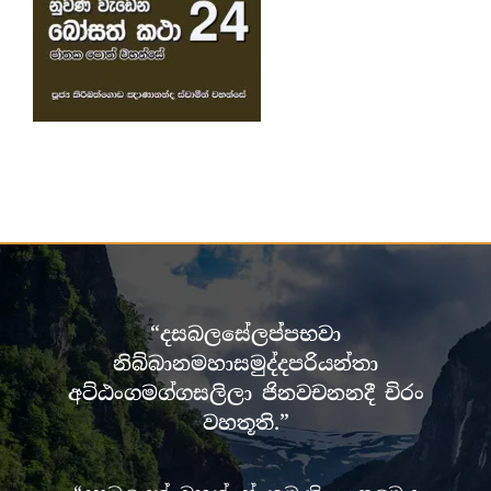
“දසබලසේලප්පභවා
නිබ්බානමහාසමුද්දපරියන්තා
අට්ඨංගමග්ගසලිලා ජිනවචනනදී චිරං
වහතූති.”