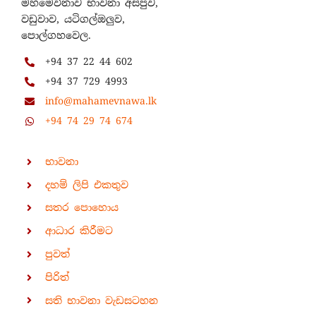
මහමෙව්නාව භාවනා අසපුව,
වඩුවාව, යටිගල්ඔලුව,
පොල්ගහවෙල.
+94 37 22 44 602
+94 37 729 4993
info@mahamevnawa.lk
+94 74 29 74 674
භාවනා
දහම් ලිපි එකතුව
සතර පොහොය
ආධාර කිරීමට
පුවත්
පිරිත්
සති භාවනා වැඩසටහන