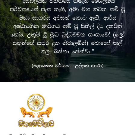
“දසබලයන් වහන්සේ නමැති ශෛලමය
පර්වතයෙන් පැන නැගී, අමා මහ නිවන නම් වූ
මහා සාගරය අවසන් කොට ඇති, ආර්ය
අෂ්ඨාංගික මාර්ගය නම් වූ සිහිල් දිය දහරින්
හෙබි, උතුම් ශ්‍රී මුඛ බුද්ධවචන ගංගාවෝ (ලෝ
සතුන්ගේ සසර දුක නිවාලමින්) බොහෝ කල්
ගලා බස්නා සේක්වා!”
(සළායතන වර්ගය – උද්දාන ගාථා)