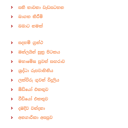
සති භාවනා වැඩසටහන
බාගත කිරීම්
බබාට නමක්
සදහම් ග්‍රන්ථ
ඔන්ලයින් සූත්‍ර පිටකය
මහාමේඝ පුවත් සඟරාව
ශ්‍රද්ධා රූපවාහිනිය
ලක්විරු ගුවන් විදුලිය
ඕඩියෝ එකතුව
වීඩියෝ එකතුව
දඹදිව වන්දනා
අනගාරිකා අසපුව