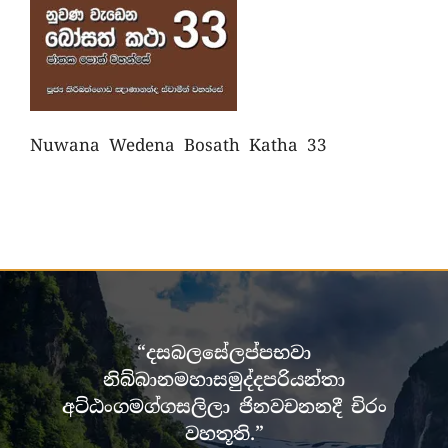
Nuwana Wedena Bosath Katha 33
“දසබලසේලප්පභවා
නිබ්බානමහාසමුද්දපරියන්තා
අට්ඨංගමග්ගසලිලා ජිනවචනනදී චිරං
වහතූති.”