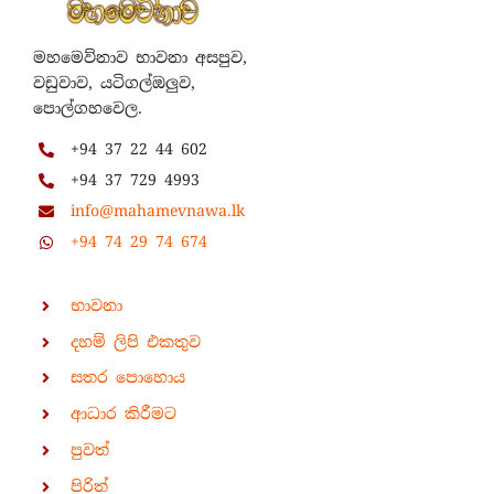
මහමෙව්නාව භාවනා අසපුව,
වඩුවාව, යටිගල්ඔලුව,
පොල්ගහවෙල.
+94 37 22 44 602
+94 37 729 4993
info@mahamevnawa.lk
+94 74 29 74 674
භාවනා
දහම් ලිපි එකතුව
සතර පොහොය
ආධාර කිරීමට
පුවත්
පිරිත්