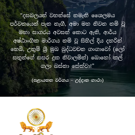
“දසබලයන් වහන්සේ නමැති ශෛලමය
පර්වතයෙන් පැන නැගී, අමා මහ නිවන නම් වූ
මහා සාගරය අවසන් කොට ඇති, ආර්ය
අෂ්ඨාංගික මාර්ගය නම් වූ සිහිල් දිය දහරින්
හෙබි, උතුම් ශ්‍රී මුඛ බුද්ධවචන ගංගාවෝ (ලෝ
සතුන්ගේ සසර දුක නිවාලමින්) බොහෝ කල්
ගලා බස්නා සේක්වා!”
(සළායතන වර්ගය – උද්දාන ගාථා)