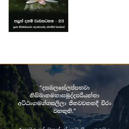
“දසබලසේලප්පභවා
නිබ්බානමහාසමුද්දපරියන්තා
අට්ඨංගමග්ගසලිලා ජිනවචනනදී චිරං
වහතූති.”