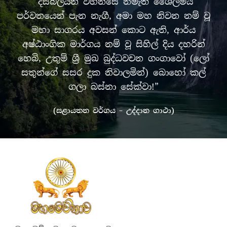
“දසබලයන් වහන්සේ නමැති ශෛලමය
පර්වතයෙන් පැන නැගී, අමා මහ නිවන නම් වූ
මහා සාගරය අවසන් කොට ඇති, ආර්ය
අෂ්ඨාංගික මාර්ගය නම් වූ සිහිල් දිය දහරින්
හෙබි, උතුම් ශ්‍රී මුඛ බුද්ධවචන ගංගාවෝ (ලෝ
සතුන්ගේ සසර දුක නිවාලමින්) බොහෝ කල්
ගලා බස්නා සේක්වා!”
(සළායතන වර්ගය – උද්දාන ගාථා)