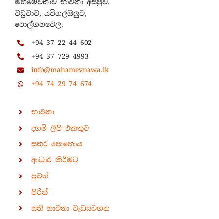
මහමෙව්නාව භාවනා අසපුව,
වඩුවාව, යටිගල්ඔලුව,
පොල්ගහවෙල.
+94 37 22 44 602
+94 37 729 4993
info@mahamevnawa.lk
+94 74 29 74 674
භාවනා
දහම් ලිපි එකතුව
සතර පොහොය
ආධාර කිරීමට
පුවත්
පිරිත්
සති භාවනා වැඩසටහන