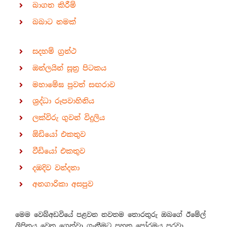
බාගත කිරීම්
බබාට නමක්
සදහම් ග්‍රන්ථ
ඔන්ලයින් සූත්‍ර පිටකය
මහාමේඝ පුවත් සඟරාව
ශ්‍රද්ධා රූපවාහිනිය
ලක්විරු ගුවන් විදුලිය
ඕඩියෝ එකතුව
වීඩියෝ එකතුව
දඹදිව වන්දනා
අනගාරිකා අසපුව
මෙම වෙබ්අඩවියේ පළවන නවතම තොරතුරු ඔබගේ ඊමේල්
ලිපිනය වෙත ගෙන්වා ගැනීමට පහත පෝරමය පුරවා