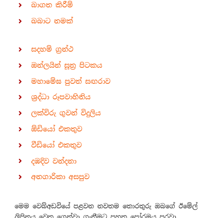
බාගත කිරීම්
බබාට නමක්
සදහම් ග්‍රන්ථ
ඔන්ලයින් සූත්‍ර පිටකය
මහාමේඝ පුවත් සඟරාව
ශ්‍රද්ධා රූපවාහිනිය
ලක්විරු ගුවන් විදුලිය
ඕඩියෝ එකතුව
වීඩියෝ එකතුව
දඹදිව වන්දනා
අනගාරිකා අසපුව
මෙම වෙබ්අඩවියේ පළවන නවතම තොරතුරු ඔබගේ ඊමේල්
ලිපිනය වෙත ගෙන්වා ගැනීමට පහත පෝරමය පුරවා