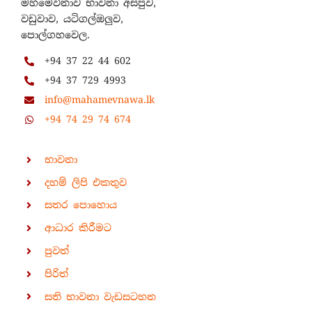
මහමෙව්නාව භාවනා අසපුව,
වඩුවාව, යටිගල්ඔලුව,
පොල්ගහවෙල.
+94 37 22 44 602
+94 37 729 4993
info@mahamevnawa.lk
+94 74 29 74 674
භාවනා
දහම් ලිපි එකතුව
සතර පොහොය
ආධාර කිරීමට
පුවත්
පිරිත්
සති භාවනා වැඩසටහන