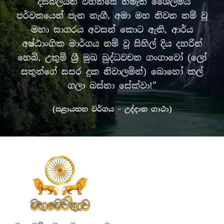
“දසබලයන් වහන්සේ නමැති ශෛලමය
පර්වතයෙන් පැන නැගී, අමා මහ නිවන නම් වූ
මහා සාගරය අවසන් කොට ඇති, ආර්ය
අෂ්ඨාංගික මාර්ගය නම් වූ සිහිල් දිය දහරින්
හෙබි, උතුම් ශ්‍රී මුඛ බුද්ධවචන ගංගාවෝ (ලෝ
සතුන්ගේ සසර දුක නිවාලමින්) බොහෝ කල්
ගලා බස්නා සේක්වා!”
(සළායතන වර්ගය – උද්දාන ගාථා)