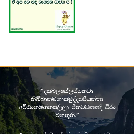
“දසබලසේලප්පභවා
නිබ්බානමහාසමුද්දපරියන්තා
අට්ඨංගමග්ගසලිලා ජිනවචනනදී චිරං
වහතූති.”