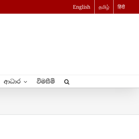
English
தமிழ்
हिंदी
ආධාර
විමසීම්