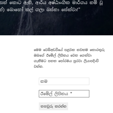
් කොට ඇති, ආර්ය අෂ්ඨාංගික මාර්ගය නම් වූ
ලමින්) බොහෝ කල් ගලා බස්නා සේක්වා!”
මෙම වෙබ්අඩවියේ පළවන නවතම තොරතුරු
ඔබගේ ඊමේල් ලිපිනය වෙත ගෙන්වා
ගැනීමට පහත පෝරමය පුරවා ලියාපදිංචි
වන්න.