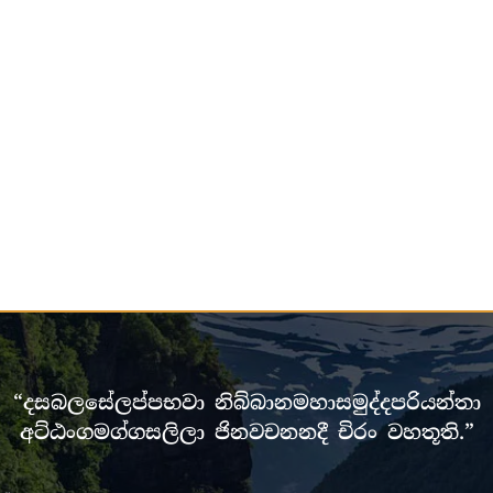
“දසබලසේලප්පභවා නිබ්බානමහාසමුද්දපරියන්තා
අට්ඨංගමග්ගසලිලා ජිනවචනනදී චිරං වහතූති.”