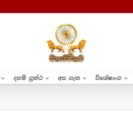
දහම් ග්‍රන්ථ
අප ගැන
විශේෂාංග