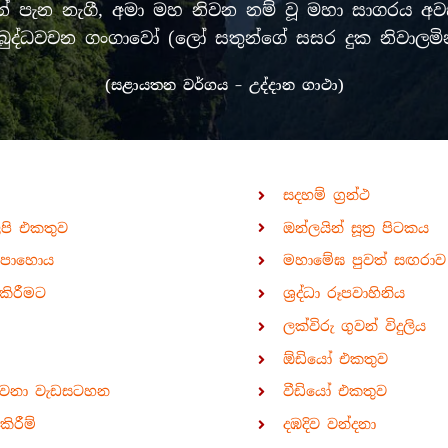
පැන නැගී, අමා මහ නිවන නම් වූ මහා සාගරය අවසන
රී මුඛ බුද්ධවචන ගංගාවෝ (ලෝ සතුන්ගේ සසර දුක නිවා
(සළායතන වර්ගය – උද්දාන ගාථා)
සදහම් ග්‍රන්ථ
ිපි එකතුව
ඔන්ලයින් සූත්‍ර පිටකය
පොහොය
මහාමේඝ පුවත් සඟරාව
කිරීමට
ශ්‍රද්ධා රූපවාහිනිය
ලක්විරු ගුවන් විදුලිය
ඕඩියෝ එකතුව
ාවනා වැඩසටහන
වීඩියෝ එකතුව
ිරීම්
දඹදිව වන්දනා