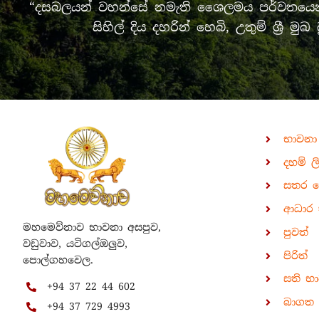
“දසබලයන් වහන්සේ නමැති ශෛලමය පර්වතයෙන් 
සිහිල් දිය දහරින් හෙබි, උතුම් ශ්‍
භාවනා
දහම් ල
සතර 
ආධාර 
මහමෙව්නාව භාවනා අසපුව,
පුවත්
වඩුවාව, යටිගල්ඔලුව,
පිරිත්
පොල්ගහවෙල.
සති භ
+94 37 22 44 602
බාගත ක
+94 37 729 4993