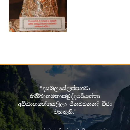
“දසබලසේලප්පභවා
නිබ්බානමහාසමුද්දපරියන්තා
අට්ඨංගමග්ගසලිලා ජිනවචනනදී චිරං
වහතූති.”