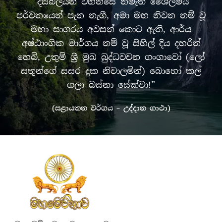
“දසබලයන් වහන්සේ නමැති ශෛලමය
පර්වතයෙන් පැන නැගී, අමා මහ නිවන නම් වූ
මහා සාගරය අවසන් කොට ඇති, ආර්ය
අෂ්ඨාංගික මාර්ගය නම් වූ සිහිල් දිය දහරින්
හෙබි, උතුම් ශ්‍රී මුඛ බුද්ධවචන ගංගාවෝ (ලෝ
සතුන්ගේ සසර දුක නිවාලමින්) බොහෝ කල්
ගලා බස්නා සේක්වා!”
(සළායතන වර්ගය – උද්දාන ගාථා)