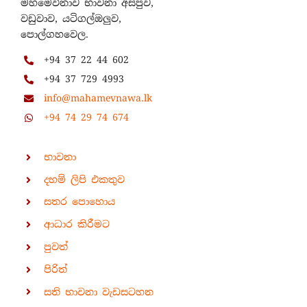
මහමෙව්නාව භාවනා අසපුව,
වඩුවාව, යටිගල්ඔලුව,
පොල්ගහවෙල.
+94 37 22 44 602
+94 37 729 4993
info@mahamevnawa.lk
+94 74 29 74 674
භාවනා
දහම් ලිපි එකතුව
සතර පොහොය
ආධාර කිරීමට
පුවත්
පිරිත්
සති භාවනා වැඩසටහන