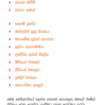
බාගත කිරීම්
බබාට නමක්
සදහම් ග්‍රන්ථ
ඔන්ලයින් සූත්‍ර පිටකය
මහාමේඝ පුවත් සඟරාව
ශ්‍රද්ධා රූපවාහිනිය
ලක්විරු ගුවන් විදුලිය
ඕඩියෝ එකතුව
වීඩියෝ එකතුව
දඹදිව වන්දනා
අනගාරිකා අසපුව
මෙම වෙබ්අඩවියේ පළවන නවතම තොරතුරු ඔබගේ ඊමේල්
ලිපිනය වෙත ගෙන්වා ගැනීමට පහත පෝරමය පුරවා