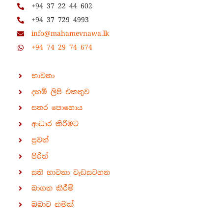
+94 37 22 44 602
+94 37 729 4993
info@mahamevnawa.lk
+94 74 29 74 674
භාවනා
දහම් ලිපි එකතුව
සතර පොහොය
ආධාර කිරීමට
පුවත්
පිරිත්
සති භාවනා වැඩසටහන
බාගත කිරීම්
බබාට නමක්