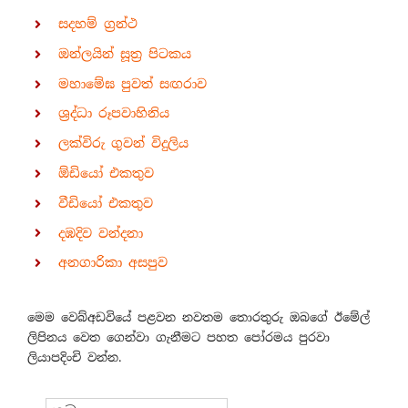
සදහම් ග්‍රන්ථ
ඔන්ලයින් සූත්‍ර පිටකය
මහාමේඝ පුවත් සඟරාව
ශ්‍රද්ධා රූපවාහිනිය
ලක්විරු ගුවන් විදුලිය
ඕඩියෝ එකතුව
වීඩියෝ එකතුව
දඹදිව වන්දනා
අනගාරිකා අසපුව
මෙම වෙබ්අඩවියේ පළවන නවතම තොරතුරු ඔබගේ ඊමේල්
ලිපිනය වෙත ගෙන්වා ගැනීමට පහත පෝරමය පුරවා
ලියාපදිංචි වන්න.