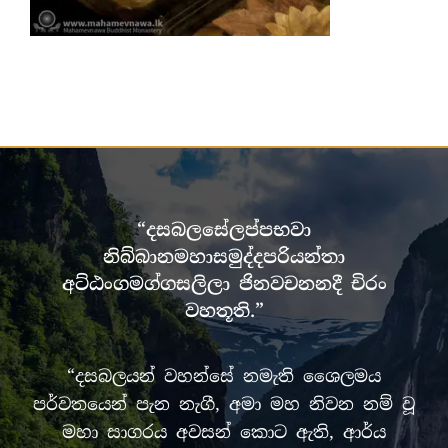
“දසබලසේලප්පභවා
නිබ්බානමහාසමුද්දපරියන්තා
අට්ඨංගමග්ගසලිලා ජිනවචනනදී චිරං
වහතූති.”
“දසබලයන් වහන්සේ නමැති ශෛලමය
පර්වතයෙන් පැන නැගී, අමා මහ නිවන නම් වූ
මහා සාගරය අවසන් කොට ඇති, ආර්ය