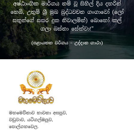
අෂ්ඨාංගික මාර්ගය නම් වූ සිහිල් දිය දහරින්
හෙබි, උතුම් ශ්‍රී මුඛ බුද්ධවචන ගංගාවෝ (ලෝ
සතුන්ගේ සසර දුක නිවාලමින්) බොහෝ කල්
ගලා බස්නා සේක්වා!”
(සළායතන වර්ගය – උද්දාන ගාථා)
මහමෙව්නාව භාවනා අසපුව,
වඩුවාව, යටිගල්ඔලුව,
පොල්ගහවෙල.