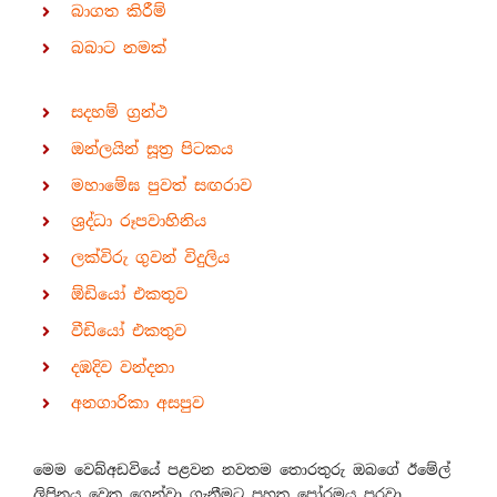
බාගත කිරීම්
බබාට නමක්
සදහම් ග්‍රන්ථ
ඔන්ලයින් සූත්‍ර පිටකය
මහාමේඝ පුවත් සඟරාව
ශ්‍රද්ධා රූපවාහිනිය
ලක්විරු ගුවන් විදුලිය
ඕඩියෝ එකතුව
වීඩියෝ එකතුව
දඹදිව වන්දනා
අනගාරිකා අසපුව
මෙම වෙබ්අඩවියේ පළවන නවතම තොරතුරු ඔබගේ ඊමේල්
ලිපිනය වෙත ගෙන්වා ගැනීමට පහත පෝරමය පුරවා