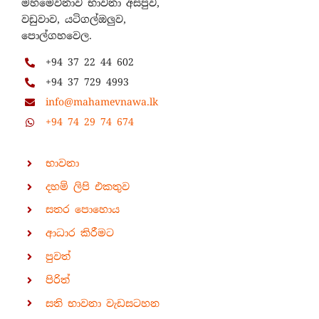
මහමෙව්නාව භාවනා අසපුව,
වඩුවාව, යටිගල්ඔලුව,
පොල්ගහවෙල.
+94 37 22 44 602
+94 37 729 4993
info@mahamevnawa.lk
+94 74 29 74 674
භාවනා
දහම් ලිපි එකතුව
සතර පොහොය
ආධාර කිරීමට
පුවත්
පිරිත්
සති භාවනා වැඩසටහන