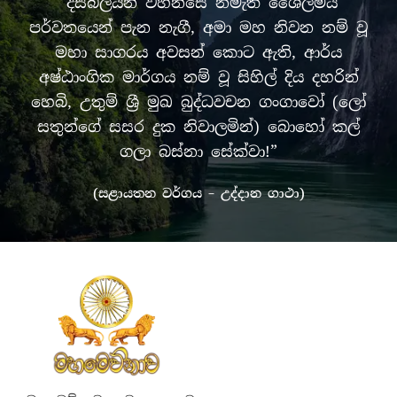
“දසබලයන් වහන්සේ නමැති ශෛලමය
පර්වතයෙන් පැන නැගී, අමා මහ නිවන නම් වූ
මහා සාගරය අවසන් කොට ඇති, ආර්ය
අෂ්ඨාංගික මාර්ගය නම් වූ සිහිල් දිය දහරින්
හෙබි, උතුම් ශ්‍රී මුඛ බුද්ධවචන ගංගාවෝ (ලෝ
සතුන්ගේ සසර දුක නිවාලමින්) බොහෝ කල්
ගලා බස්නා සේක්වා!”
(සළායතන වර්ගය – උද්දාන ගාථා)