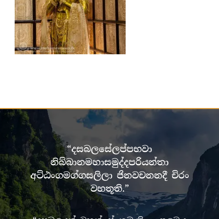
“දසබලසේලප්පභවා
නිබ්බානමහාසමුද්දපරියන්තා
අට්ඨංගමග්ගසලිලා ජිනවචනනදී චිරං
වහතූති.”