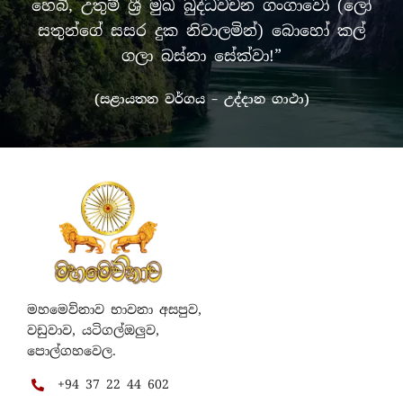
හෙබි, උතුම් ශ්‍රී මුඛ බුද්ධවචන ගංගාවෝ (ලෝ
සතුන්ගේ සසර දුක නිවාලමින්) බොහෝ කල්
ගලා බස්නා සේක්වා!”
(සළායතන වර්ගය – උද්දාන ගාථා)
මහමෙව්නාව භාවනා අසපුව,
වඩුවාව, යටිගල්ඔලුව,
පොල්ගහවෙල.
+94 37 22 44 602