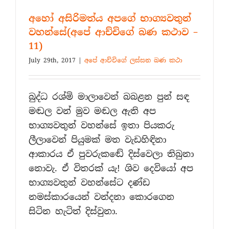
අහෝ අසිරිමත්ය අපගේ භාග්‍යවතුන්
වහන්සේ(අපේ ආච්චිගේ බණ කථාව –
11)
July 29th, 2017
|
අපේ ආච්චිගේ ලස්සන බණ කථා
බුද්ධ රශ්මි මාලාවෙන් බබළන පුන් සඳ
මඬල වන් මුව මඬල ඇති අප
භාග්‍යවතුන් වහන්සේ ඉතා පියකරු
ලීලාවෙන් පියුමක් මත වැඩහිඳිනා
ආකාරය ඒ පුවරුකඬේ දිස්වෙලා තිබුනා
නොවැ. ඒ විතරක් යැ! ශිව දෙවියෝ අප
භාග්‍යවතුන් වහන්සේට දණ්ඩ
නමස්කාරයෙන් වන්දනා කොරගෙන
සිටින හැටිත් දිස්වුනා.