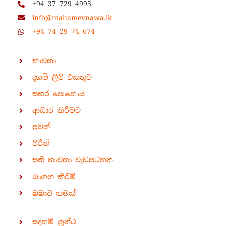
+94 37 729 4993
info@mahamevnawa.lk
+94 74 29 74 674
භාවනා
දහම් ලිපි එකතුව
සතර පොහොය
ආධාර කිරීමට
පුවත්
පිරිත්
සති භාවනා වැඩසටහන
බාගත කිරීම්
බබාට නමක්
සදහම් ග්‍රන්ථ