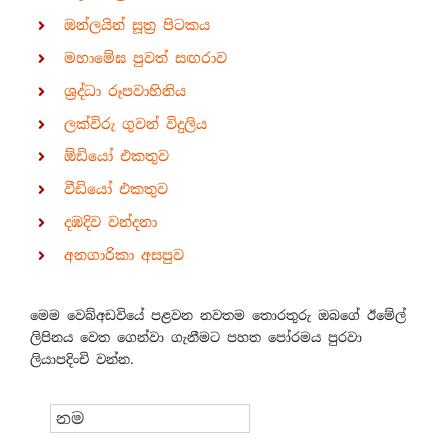
ඔන්ලයින් සූත්‍ර පිටකය
මහාමේඝ පුවත් සඟරාව
ශ්‍රද්ධා රූපවාහිනිය
ලක්විරු ගුවන් විදුලිය
ඕඩියෝ එකතුව
වීඩියෝ එකතුව
දඹදිව වන්දනා
අනගාරිකා අසපුව
මෙම වෙබ්අඩවියේ පළවන නවතම තොරතුරු ඔබගේ ඊමේල්
ලිපිනය වෙත ගෙන්වා ගැනීමට පහත පෝරමය පුරවා
ලියාපදිංචි වන්න.