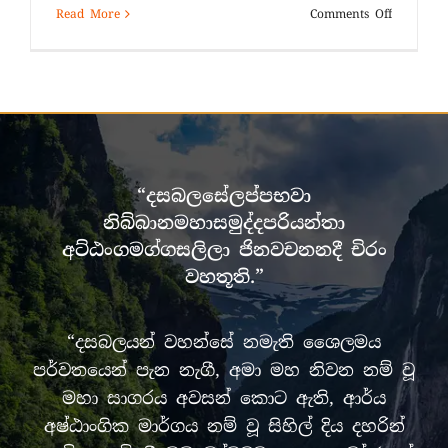
on
Read More
Comments Off
අහෝ
අසිරිමත්ය
අපගේ
භාග්‍යවතු
වහන්සේ(
ආච්චිගේ
බණ
කථාව
“දසබලසේලප්පභවා
–
11)
නිබ්බානමහාසමුද්දපරියන්තා
අට්ඨංගමග්ගසලිලා ජිනවචනනදී චිරං
වහතූති.”
“දසබලයන් වහන්සේ නමැති ශෛලමය
පර්වතයෙන් පැන නැගී, අමා මහ නිවන නම් වූ
මහා සාගරය අවසන් කොට ඇති, ආර්ය
අෂ්ඨාංගික මාර්ගය නම් වූ සිහිල් දිය දහරින්