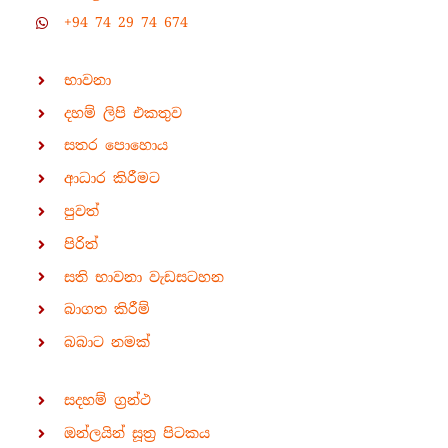
+94 74 29 74 674
භාවනා
දහම් ලිපි එකතුව
සතර පොහොය
ආධාර කිරීමට
පුවත්
පිරිත්
සති භාවනා වැඩසටහන
බාගත කිරීම්
බබාට නමක්
සදහම් ග්‍රන්ථ
ඔන්ලයින් සූත්‍ර පිටකය