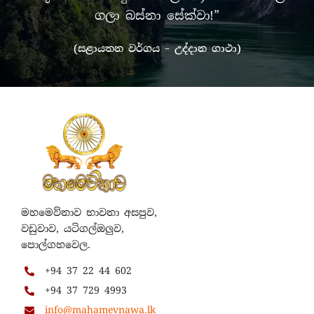
ගලා බස්නා සේක්වා!”
(සළායතන වර්ගය – උද්දාන ගාථා)
මහමෙව්නාව භාවනා අසපුව,
වඩුවාව, යටිගල්ඔලුව,
පොල්ගහවෙල.
+94 37 22 44 602
+94 37 729 4993
info@mahamevnawa.lk