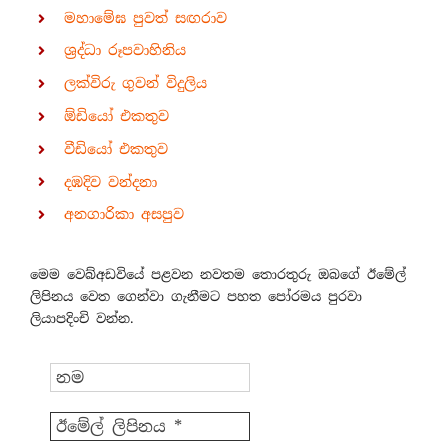
මහාමේඝ පුවත් සඟරාව
ශ්‍රද්ධා රූපවාහිනිය
ලක්විරු ගුවන් විදුලිය
ඕඩියෝ එකතුව
වීඩියෝ එකතුව
දඹදිව වන්දනා
අනගාරිකා අසපුව
මෙම වෙබ්අඩවියේ පළවන නවතම තොරතුරු ඔබගේ ඊමේල්
ලිපිනය වෙත ගෙන්වා ගැනීමට පහත පෝරමය පුරවා
ලියාපදිංචි වන්න.