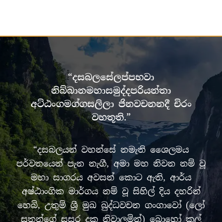
“දසබලසේලප්පභවා
නිබ්බානමහාසමුද්දපරියන්තා
අට්ඨංගමග්ගසලිලා ජිනවචනනදී චිරං
වහතූති.”
“දසබලයන් වහන්සේ නමැති ශෛලමය
පර්වතයෙන් පැන නැගී, අමා මහ නිවන නම් වූ
මහා සාගරය අවසන් කොට ඇති, ආර්ය
අෂ්ඨාංගික මාර්ගය නම් වූ සිහිල් දිය දහරින්
හෙබි, උතුම් ශ්‍රී මුඛ බුද්ධවචන ගංගාවෝ (ලෝ
සතුන්ගේ සසර දුක නිවාලමින්) බොහෝ කල්