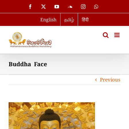
Skip
Facebook
X
YouTube
SoundCloud
Instagram
WhatsApp
to
English
தமிழ்
हिंदी
content
Buddha Face
Previous