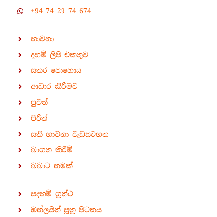
+94 74 29 74 674
භාවනා
දහම් ලිපි එකතුව
සතර පොහොය
ආධාර කිරීමට
පුවත්
පිරිත්
සති භාවනා වැඩසටහන
බාගත කිරීම්
බබාට නමක්
සදහම් ග්‍රන්ථ
ඔන්ලයින් සූත්‍ර පිටකය