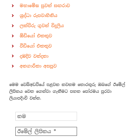
මහාමේඝ පුවත් සඟරාව
ශ්‍රද්ධා රූපවාහිනිය
ලක්විරු ගුවන් විදුලිය
ඕඩියෝ එකතුව
වීඩියෝ එකතුව
දඹදිව වන්දනා
අනගාරිකා අසපුව
මෙම වෙබ්අඩවියේ පළවන නවතම තොරතුරු ඔබගේ ඊමේල්
ලිපිනය වෙත ගෙන්වා ගැනීමට පහත පෝරමය පුරවා
ලියාපදිංචි වන්න.