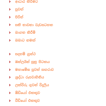
ආධාර කිරීමට
පුවත්
පිරිත්
සති භාවනා වැඩසටහන
බාගත කිරීම්
බබාට නමක්
සදහම් ග්‍රන්ථ
ඔන්ලයින් සූත්‍ර පිටකය
මහාමේඝ පුවත් සඟරාව
ශ්‍රද්ධා රූපවාහිනිය
ලක්විරු ගුවන් විදුලිය
ඕඩියෝ එකතුව
වීඩියෝ එකතුව