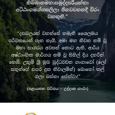
නිබ්බානමහාසමුද්දපරියන්තා
අට්ඨංගමග්ගසලිලා ජිනවචනනදී චිරං
වහතූති.”
“දසබලයන් වහන්සේ නමැති ශෛලමය
පර්වතයෙන් පැන නැගී, අමා මහ නිවන නම් වූ
මහා සාගරය අවසන් කොට ඇති, ආර්ය
අෂ්ඨාංගික මාර්ගය නම් වූ සිහිල් දිය දහරින්
හෙබි, උතුම් ශ්‍රී මුඛ බුද්ධවචන ගංගාවෝ (ලෝ
සතුන්ගේ සසර දුක නිවාලමින්) බොහෝ කල්
ගලා බස්නා සේක්වා!”
(සළායතන වර්ගය – උද්දාන ගාථා)