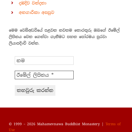
දඹදිව වන්දනා
අනගාරිකා අසපුව
මෙම වෙබ්අඩවියේ පළවන නවතම තොරතුරු ඔබගේ ඊමේල්
ලිපිනය වෙත ගෙන්වා ගැනීමට පහත පෝරමය පුරවා
ලියාපදිංචි වන්න.
© 1999 – 2026 Mahamevnawa Buddhist Monastery |
Terms of
Use