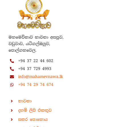
මහමෙව්නාව භාවනා අසපුව,
වඩුවාව, යටිගල්ඔලුව,
පොල්ගහවෙල.
+94 37 22 44 602
+94 37 729 4993
info@mahamevnawa.lk
+94 74 29 74 674
භාවනා
දහම් ලිපි එකතුව
සතර පොහොය