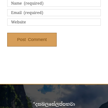
“දසබලසේලප්පභවා