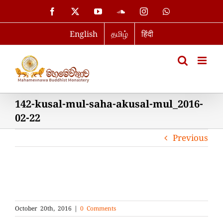
Skip
Facebook
X
YouTube
SoundCloud
Instagram
WhatsApp
to
English
தமிழ்
हिंदी
content
142-kusal-mul-saha-akusal-mul_2016-
02-22
Previous
October 20th, 2016
|
0 Comments