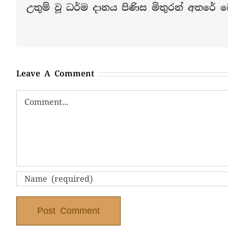
උතුම් වූ ධර්ම දානය පිණිස මිතුරන් අතරේ බෙ
Leave A Comment
Comment