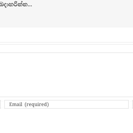
දාහරින්න...