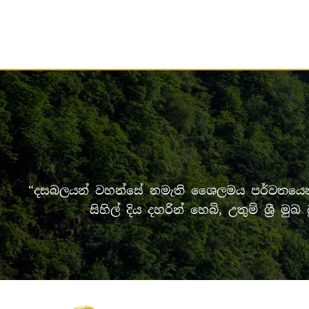
“දසබලයන් වහන්සේ නමැති ශෛලමය පර්වතයෙන් 
සිහිල් දිය දහරින් හෙබි, උතුම් ශ්‍