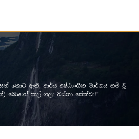
් කොට ඇති, ආර්ය අෂ්ඨාංගික මාර්ගය නම් වූ
ලමින්) බොහෝ කල් ගලා බස්නා සේක්වා!”