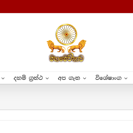
දහම් ග්‍රන්ථ
අප ගැන
විශේෂාංග