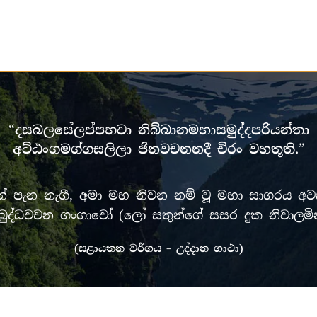
“දසබලසේලප්පභවා නිබ්බානමහාසමුද්දපරියන්තා
අට්ඨංගමග්ගසලිලා ජිනවචනනදී චිරං වහතූති.”
පැන නැගී, අමා මහ නිවන නම් වූ මහා සාගරය අවසන
රී මුඛ බුද්ධවචන ගංගාවෝ (ලෝ සතුන්ගේ සසර දුක නිවා
(සළායතන වර්ගය – උද්දාන ගාථා)