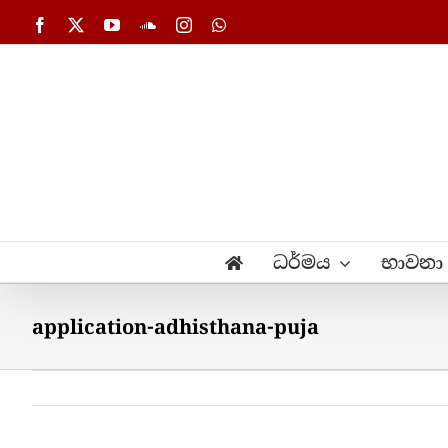
Skip
Facebook
X
YouTube
SoundCloud
Instagram
WhatsApp
to
content
ධර්මය
භාවනා
application-adhisthana-puja