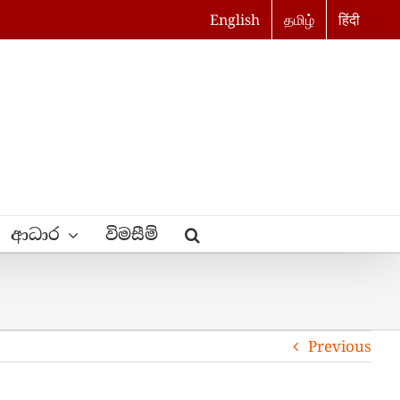
English
தமிழ்
हिंदी
ආධාර
විමසීම්
Previous