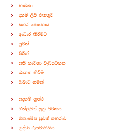
භාවනා
දහම් ලිපි එකතුව
සතර පොහොය
ආධාර කිරීමට
පුවත්
පිරිත්
සති භාවනා වැඩසටහන
බාගත කිරීම්
බබාට නමක්
සදහම් ග්‍රන්ථ
ඔන්ලයින් සූත්‍ර පිටකය
මහාමේඝ පුවත් සඟරාව
ශ්‍රද්ධා රූපවාහිනිය