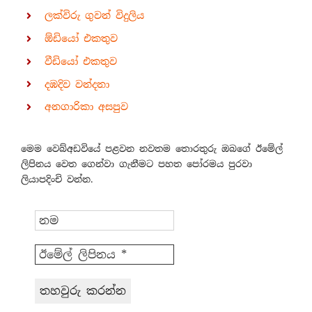
ලක්විරු ගුවන් විදුලිය
ඕඩියෝ එකතුව
වීඩියෝ එකතුව
දඹදිව වන්දනා
අනගාරිකා අසපුව
මෙම වෙබ්අඩවියේ පළවන නවතම තොරතුරු ඔබගේ ඊමේල්
ලිපිනය වෙත ගෙන්වා ගැනීමට පහත පෝරමය පුරවා
ලියාපදිංචි වන්න.