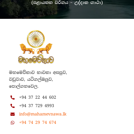
(සළායතන වර්ගය – උද්දාන ගාථා)
මහමෙව්නාව භාවනා අසපුව,
වඩුවාව, යටිගල්ඔලුව,
පොල්ගහවෙල.
+94 37 22 44 602
+94 37 729 4993
info@mahamevnawa.lk
+94 74 29 74 674