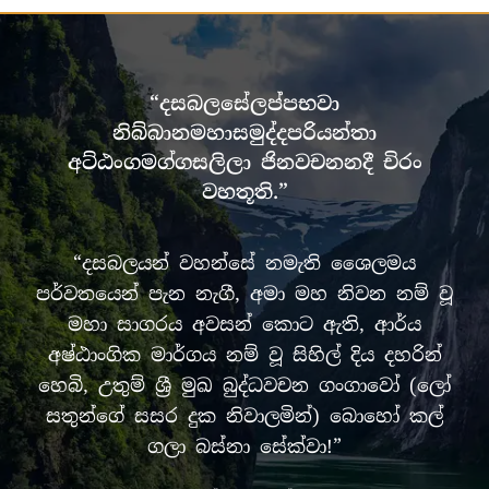
“දසබලසේලප්පභවා
නිබ්බානමහාසමුද්දපරියන්තා
අට්ඨංගමග්ගසලිලා ජිනවචනනදී චිරං
වහතූති.”
“දසබලයන් වහන්සේ නමැති ශෛලමය
පර්වතයෙන් පැන නැගී, අමා මහ නිවන නම් වූ
මහා සාගරය අවසන් කොට ඇති, ආර්ය
අෂ්ඨාංගික මාර්ගය නම් වූ සිහිල් දිය දහරින්
හෙබි, උතුම් ශ්‍රී මුඛ බුද්ධවචන ගංගාවෝ (ලෝ
සතුන්ගේ සසර දුක නිවාලමින්) බොහෝ කල්
ගලා බස්නා සේක්වා!”