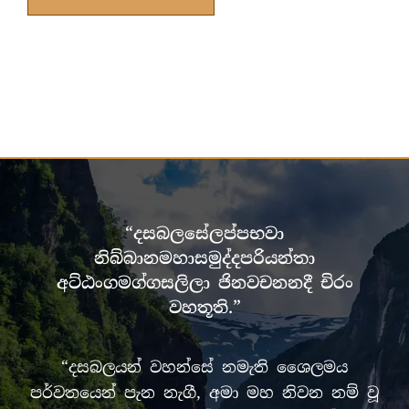
“දසබලසේලප්පභවා
නිබ්බානමහාසමුද්දපරියන්තා
අට්ඨංගමග්ගසලිලා ජිනවචනනදී චිරං
වහතූති.”
“දසබලයන් වහන්සේ නමැති ශෛලමය
පර්වතයෙන් පැන නැගී, අමා මහ නිවන නම් වූ