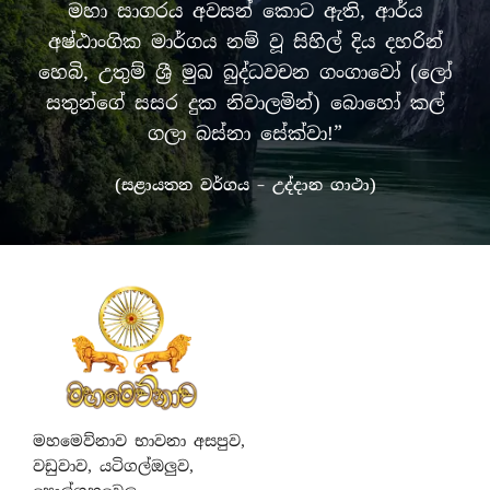
මහා සාගරය අවසන් කොට ඇති, ආර්ය
අෂ්ඨාංගික මාර්ගය නම් වූ සිහිල් දිය දහරින්
හෙබි, උතුම් ශ්‍රී මුඛ බුද්ධවචන ගංගාවෝ (ලෝ
සතුන්ගේ සසර දුක නිවාලමින්) බොහෝ කල්
ගලා බස්නා සේක්වා!”
(සළායතන වර්ගය – උද්දාන ගාථා)
මහමෙව්නාව භාවනා අසපුව,
වඩුවාව, යටිගල්ඔලුව,