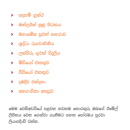
සදහම් ග්‍රන්ථ
ඔන්ලයින් සූත්‍ර පිටකය
මහාමේඝ පුවත් සඟරාව
ශ්‍රද්ධා රූපවාහිනිය
ලක්විරු ගුවන් විදුලිය
ඕඩියෝ එකතුව
වීඩියෝ එකතුව
දඹදිව වන්දනා
අනගාරිකා අසපුව
මෙම වෙබ්අඩවියේ පළවන නවතම තොරතුරු ඔබගේ ඊමේල්
ලිපිනය වෙත ගෙන්වා ගැනීමට පහත පෝරමය පුරවා
ලියාපදිංචි වන්න.