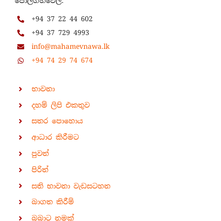
පොල්ගහවෙල.
+94 37 22 44 602
+94 37 729 4993
info@mahamevnawa.lk
+94 74 29 74 674
භාවනා
දහම් ලිපි එකතුව
සතර පොහොය
ආධාර කිරීමට
පුවත්
පිරිත්
සති භාවනා වැඩසටහන
බාගත කිරීම්
බබාට නමක්