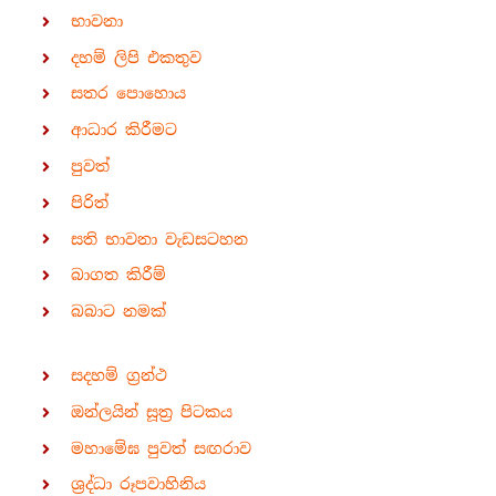
භාවනා
දහම් ලිපි එකතුව
සතර පොහොය
ආධාර කිරීමට
පුවත්
පිරිත්
සති භාවනා වැඩසටහන
බාගත කිරීම්
බබාට නමක්
සදහම් ග්‍රන්ථ
ඔන්ලයින් සූත්‍ර පිටකය
මහාමේඝ පුවත් සඟරාව
ශ්‍රද්ධා රූපවාහිනිය