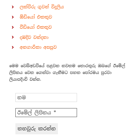
ලක්විරු ගුවන් විදුලිය
ඕඩියෝ එකතුව
වීඩියෝ එකතුව
දඹදිව වන්දනා
අනගාරිකා අසපුව
මෙම වෙබ්අඩවියේ පළවන නවතම තොරතුරු ඔබගේ ඊමේල්
ලිපිනය වෙත ගෙන්වා ගැනීමට පහත පෝරමය පුරවා
ලියාපදිංචි වන්න.