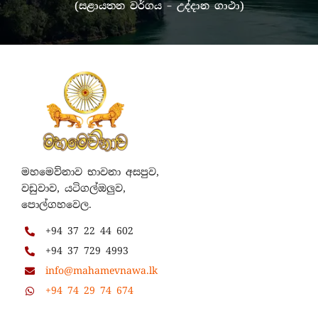
(සළායතන වර්ගය – උද්දාන ගාථා)
මහමෙව්නාව භාවනා අසපුව,
වඩුවාව, යටිගල්ඔලුව,
පොල්ගහවෙල.
+94 37 22 44 602
+94 37 729 4993
info@mahamevnawa.lk
+94 74 29 74 674