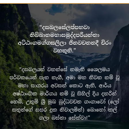
“දසබලසේලප්පභවා
නිබ්බානමහාසමුද්දපරියන්තා
අට්ඨංගමග්ගසලිලා ජිනවචනනදී චිරං
වහතූති.”
“දසබලයන් වහන්සේ නමැති ශෛලමය
පර්වතයෙන් පැන නැගී, අමා මහ නිවන නම් වූ
මහා සාගරය අවසන් කොට ඇති, ආර්ය
අෂ්ඨාංගික මාර්ගය නම් වූ සිහිල් දිය දහරින්
හෙබි, උතුම් ශ්‍රී මුඛ බුද්ධවචන ගංගාවෝ (ලෝ
සතුන්ගේ සසර දුක නිවාලමින්) බොහෝ කල්
ගලා බස්නා සේක්වා!”