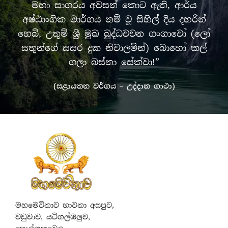
මහා සාගරය අවසන් කොට ඇති, ආර්ය
අෂ්ඨාංගික මාර්ගය නම් වූ සිහිල් දිය දහරින්
හෙබි, උතුම් ශ්‍රී මුඛ බුද්ධවචන ගංගාවෝ (ලෝ
සතුන්ගේ සසර දුක නිවාලමින්) බොහෝ කල්
ගලා බස්නා සේක්වා!”
(සළායතන වර්ගය – උද්දාන ගාථා)
මහමෙව්නාව භාවනා අසපුව,
වඩුවාව, යටිගල්ඔලුව,