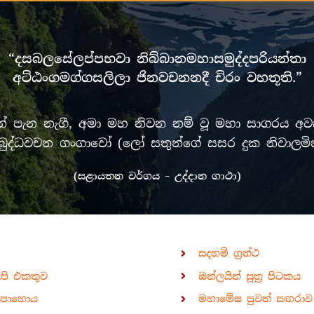
“දසබලසේලප්පභවා නිබ්බානමහාසමුද්දපරියන්තා
අට්ඨංගමග්ගසලිලා ජිනවචනනදී චිරං වහතූති.”
පැන නැගී, අමා මහ නිවන නම් වූ මහා සාගරය අවසන
රී මුඛ බුද්ධවචන ගංගාවෝ (ලෝ සතුන්ගේ සසර දුක නිවා
(සළායතන වර්ගය – උද්දාන ගාථා)
සදහම් ග්‍රන්ථ
ිපි එකතුව
ඔන්ලයින් සූත්‍ර පිටකය
පොහොය
මහාමේඝ පුවත් සඟරාව