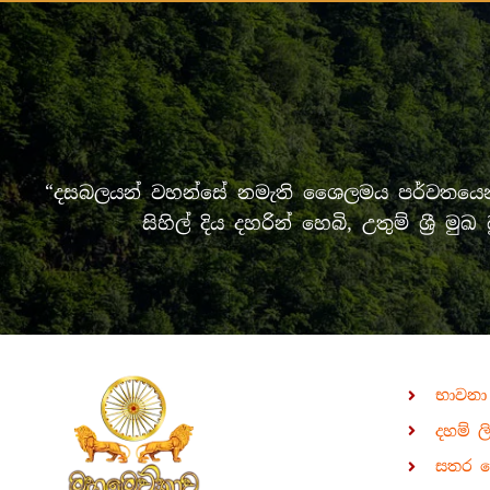
“දසබලයන් වහන්සේ නමැති ශෛලමය පර්වතයෙන් 
සිහිල් දිය දහරින් හෙබි, උතුම් ශ්‍
භාවනා
දහම් ල
සතර 