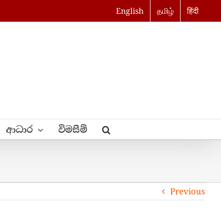
English
தமிழ்
हिंदी
ආධාර
විමසීම්
Previous