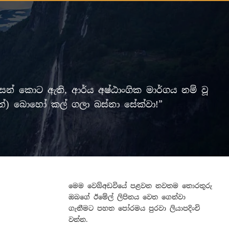
් කොට ඇති, ආර්ය අෂ්ඨාංගික මාර්ගය නම් වූ
ලමින්) බොහෝ කල් ගලා බස්නා සේක්වා!”
මෙම වෙබ්අඩවියේ පළවන නවතම තොරතුරු
ඔබගේ ඊමේල් ලිපිනය වෙත ගෙන්වා
ගැනීමට පහත පෝරමය පුරවා ලියාපදිංචි
වන්න.