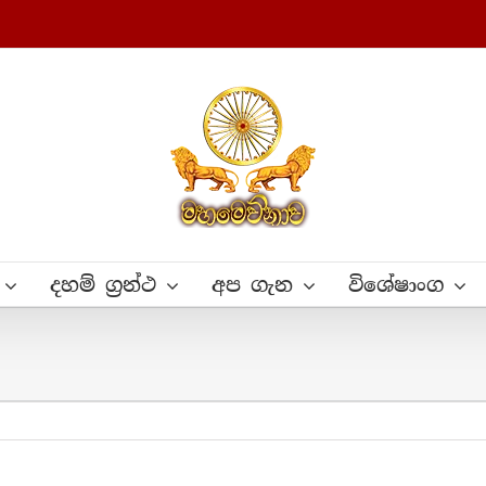
දහම් ග්‍රන්ථ
අප ගැන
විශේෂාංග