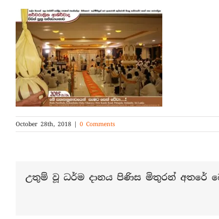
October 28th, 2018
|
0 Comments
උතුම් වූ ධර්ම දානය පිණිස මිතුරන් අතරේ බෙ