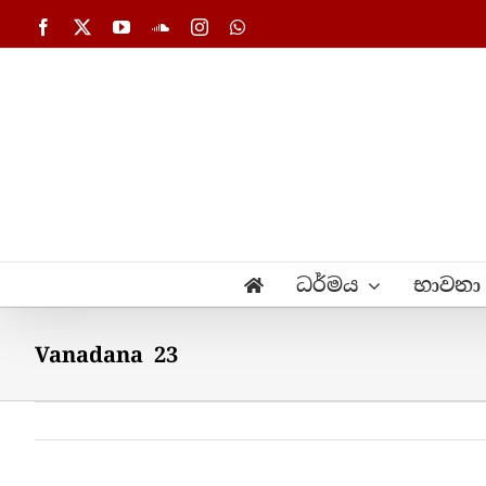
Skip
Facebook
X
YouTube
SoundCloud
Instagram
WhatsApp
to
content
ධර්මය
භාවනා
Vanadana 23