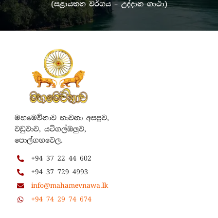
(සළායතන වර්ගය – උද්දාන ගාථා)
මහමෙව්නාව භාවනා අසපුව,
වඩුවාව, යටිගල්ඔලුව,
පොල්ගහවෙල.
+94 37 22 44 602
+94 37 729 4993
info@mahamevnawa.lk
+94 74 29 74 674