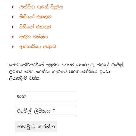
ලක්විරු ගුවන් විදුලිය
ඕඩියෝ එකතුව
වීඩියෝ එකතුව
දඹදිව වන්දනා
අනගාරිකා අසපුව
මෙම වෙබ්අඩවියේ පළවන නවතම තොරතුරු ඔබගේ ඊමේල්
ලිපිනය වෙත ගෙන්වා ගැනීමට පහත පෝරමය පුරවා
ලියාපදිංචි වන්න.