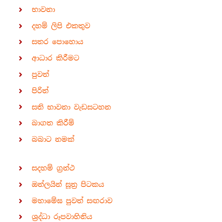
භාවනා
දහම් ලිපි එකතුව
සතර පොහොය
ආධාර කිරීමට
පුවත්
පිරිත්
සති භාවනා වැඩසටහන
බාගත කිරීම්
බබාට නමක්
සදහම් ග්‍රන්ථ
ඔන්ලයින් සූත්‍ර පිටකය
මහාමේඝ පුවත් සඟරාව
ශ්‍රද්ධා රූපවාහිනිය