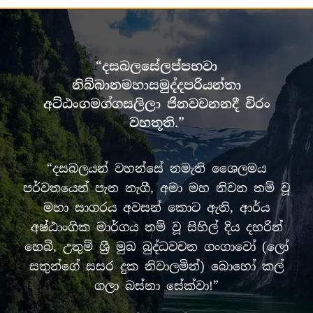
“දසබලසේලප්පභවා
නිබ්බානමහාසමුද්දපරියන්තා
අට්ඨංගමග්ගසලිලා ජිනවචනනදී චිරං
වහතූති.”
“දසබලයන් වහන්සේ නමැති ශෛලමය
පර්වතයෙන් පැන නැගී, අමා මහ නිවන නම් වූ
මහා සාගරය අවසන් කොට ඇති, ආර්ය
අෂ්ඨාංගික මාර්ගය නම් වූ සිහිල් දිය දහරින්
හෙබි, උතුම් ශ්‍රී මුඛ බුද්ධවචන ගංගාවෝ (ලෝ
සතුන්ගේ සසර දුක නිවාලමින්) බොහෝ කල්
ගලා බස්නා සේක්වා!”