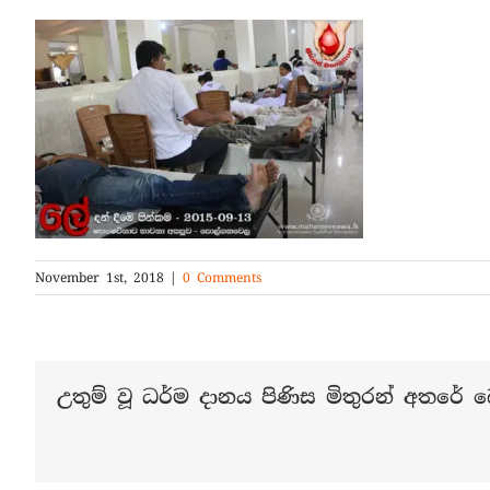
November 1st, 2018
|
0 Comments
උතුම් වූ ධර්ම දානය පිණිස මිතුරන් අතරේ බෙ