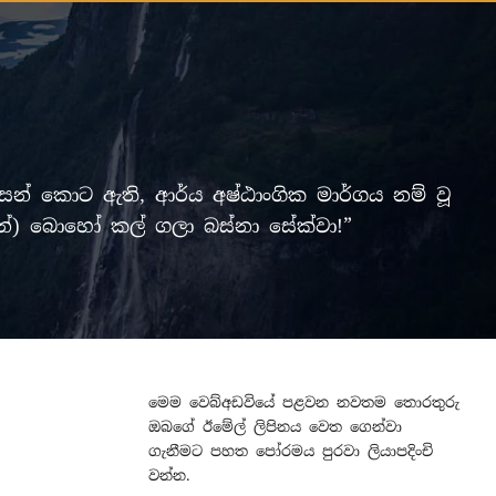
් කොට ඇති, ආර්ය අෂ්ඨාංගික මාර්ගය නම් වූ
ලමින්) බොහෝ කල් ගලා බස්නා සේක්වා!”
මෙම වෙබ්අඩවියේ පළවන නවතම තොරතුරු
ඔබගේ ඊමේල් ලිපිනය වෙත ගෙන්වා
ගැනීමට පහත පෝරමය පුරවා ලියාපදිංචි
වන්න.