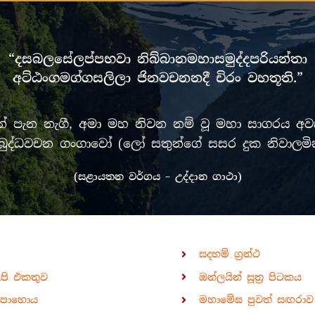
“දසබලසේලප්පභවා නිබ්බානමහාසමුද්දපරියන්තා
අට්ඨංගමග්ගසලිලා ජිනවචනනදී චිරං වහතූති.”
පැන නැගී, අමා මහ නිවන නම් වූ මහා සාගරය අවසන
රී මුඛ බුද්ධවචන ගංගාවෝ (ලෝ සතුන්ගේ සසර දුක නිවා
(සළායතන වර්ගය – උද්දාන ගාථා)
සදහම් ග්‍රන්ථ
ිපි එකතුව
ඔන්ලයින් සූත්‍ර පිටකය
පොහොය
මහාමේඝ පුවත් සඟරාව