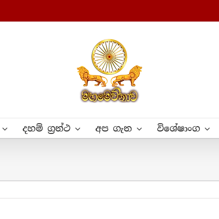
දහම් ග්‍රන්ථ
අප ගැන
විශේෂාංග