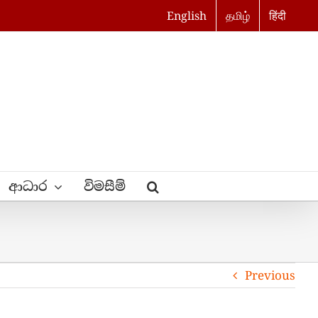
English
தமிழ்
हिंदी
ආධාර
විමසීම්
Previous