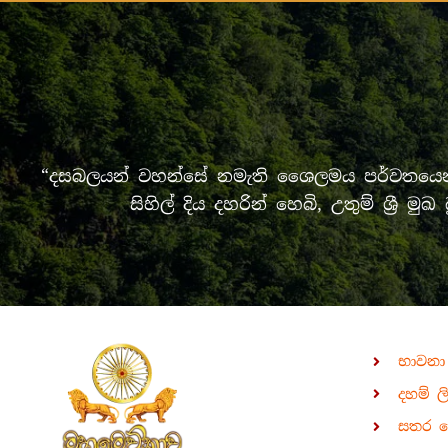
“දසබලයන් වහන්සේ නමැති ශෛලමය පර්වතයෙන් 
සිහිල් දිය දහරින් හෙබි, උතුම් ශ්‍
භාවනා
දහම් ල
සතර 