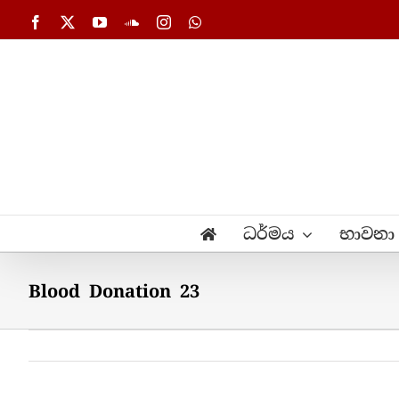
Skip
Facebook
X
YouTube
SoundCloud
Instagram
WhatsApp
to
content
ධර්මය
භාවනා
Blood Donation 23