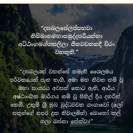
“දසබලසේලප්පභවා
නිබ්බානමහාසමුද්දපරියන්තා
අට්ඨංගමග්ගසලිලා ජිනවචනනදී චිරං
වහතූති.”
“දසබලයන් වහන්සේ නමැති ශෛලමය
පර්වතයෙන් පැන නැගී, අමා මහ නිවන නම් වූ
මහා සාගරය අවසන් කොට ඇති, ආර්ය
අෂ්ඨාංගික මාර්ගය නම් වූ සිහිල් දිය දහරින්
හෙබි, උතුම් ශ්‍රී මුඛ බුද්ධවචන ගංගාවෝ (ලෝ
සතුන්ගේ සසර දුක නිවාලමින්) බොහෝ කල්
ගලා බස්නා සේක්වා!”