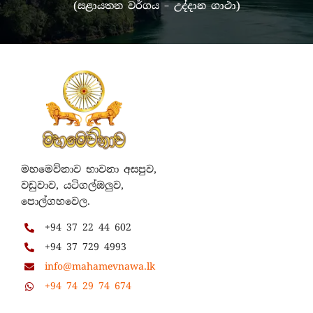
(සළායතන වර්ගය – උද්දාන ගාථා)
මහමෙව්නාව භාවනා අසපුව,
වඩුවාව, යටිගල්ඔලුව,
පොල්ගහවෙල.
+94 37 22 44 602
+94 37 729 4993
info@mahamevnawa.lk
+94 74 29 74 674