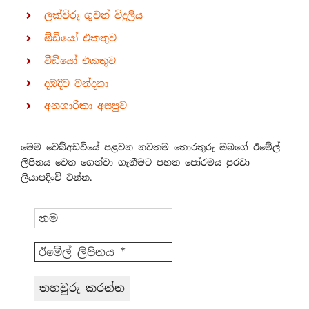
ලක්විරු ගුවන් විදුලිය
ඕඩියෝ එකතුව
වීඩියෝ එකතුව
දඹදිව වන්දනා
අනගාරිකා අසපුව
මෙම වෙබ්අඩවියේ පළවන නවතම තොරතුරු ඔබගේ ඊමේල්
ලිපිනය වෙත ගෙන්වා ගැනීමට පහත පෝරමය පුරවා
ලියාපදිංචි වන්න.