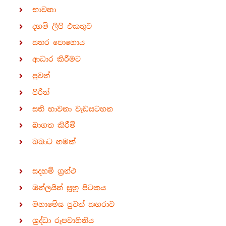
භාවනා
දහම් ලිපි එකතුව
සතර පොහොය
ආධාර කිරීමට
පුවත්
පිරිත්
සති භාවනා වැඩසටහන
බාගත කිරීම්
බබාට නමක්
සදහම් ග්‍රන්ථ
ඔන්ලයින් සූත්‍ර පිටකය
මහාමේඝ පුවත් සඟරාව
ශ්‍රද්ධා රූපවාහිනිය