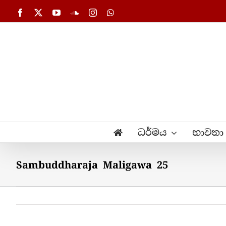
Skip
Facebook
X
YouTube
SoundCloud
Instagram
WhatsApp
to
content
ධර්මය
භාවනා
Sambuddharaja Maligawa 25