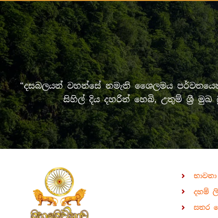
“දසබලයන් වහන්සේ නමැති ශෛලමය පර්වතයෙන් 
සිහිල් දිය දහරින් හෙබි, උතුම් ශ්‍
භාවනා
දහම් ල
සතර 