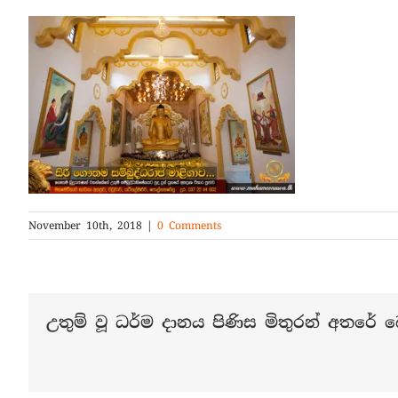
November 10th, 2018
|
0 Comments
උතුම් වූ ධර්ම දානය පිණිස මිතුරන් අතරේ බෙ