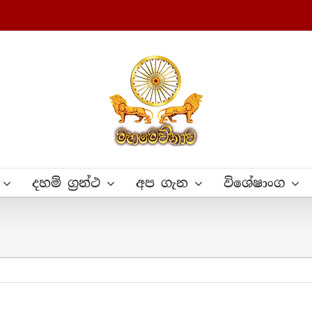
දහම් ග්‍රන්ථ
අප ගැන
විශේෂාංග