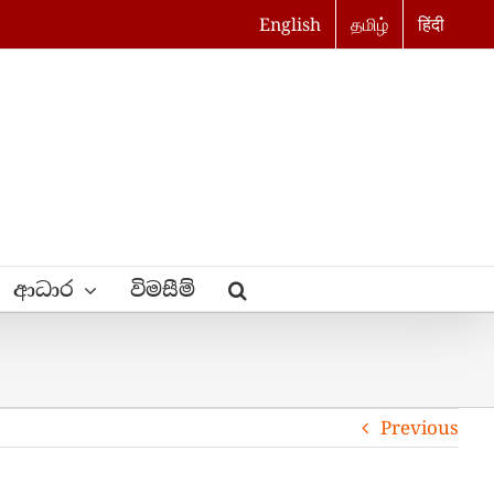
English
தமிழ்
हिंदी
ආධාර
විමසීම්
Previous