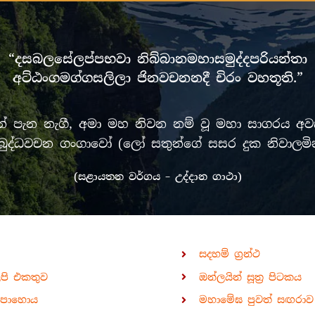
“දසබලසේලප්පභවා නිබ්බානමහාසමුද්දපරියන්තා
අට්ඨංගමග්ගසලිලා ජිනවචනනදී චිරං වහතූති.”
පැන නැගී, අමා මහ නිවන නම් වූ මහා සාගරය අවසන
රී මුඛ බුද්ධවචන ගංගාවෝ (ලෝ සතුන්ගේ සසර දුක නිවා
(සළායතන වර්ගය – උද්දාන ගාථා)
සදහම් ග්‍රන්ථ
ිපි එකතුව
ඔන්ලයින් සූත්‍ර පිටකය
පොහොය
මහාමේඝ පුවත් සඟරාව