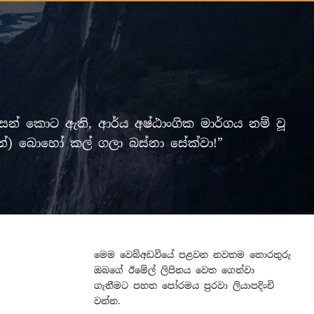
් කොට ඇති, ආර්ය අෂ්ඨාංගික මාර්ගය නම් වූ
ලමින්) බොහෝ කල් ගලා බස්නා සේක්වා!”
මෙම වෙබ්අඩවියේ පළවන නවතම තොරතුරු
ඔබගේ ඊමේල් ලිපිනය වෙත ගෙන්වා
ගැනීමට පහත පෝරමය පුරවා ලියාපදිංචි
වන්න.