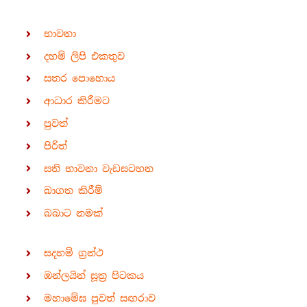
භාවනා
දහම් ලිපි එකතුව
සතර පොහොය
ආධාර කිරීමට
පුවත්
පිරිත්
සති භාවනා වැඩසටහන
බාගත කිරීම්
බබාට නමක්
සදහම් ග්‍රන්ථ
ඔන්ලයින් සූත්‍ර පිටකය
මහාමේඝ පුවත් සඟරාව