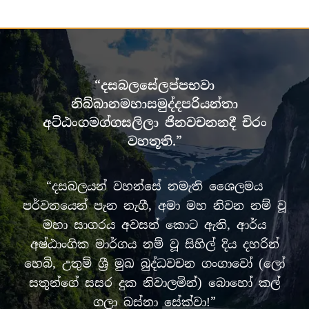
“දසබලසේලප්පභවා
නිබ්බානමහාසමුද්දපරියන්තා
අට්ඨංගමග්ගසලිලා ජිනවචනනදී චිරං
වහතූති.”
“දසබලයන් වහන්සේ නමැති ශෛලමය
පර්වතයෙන් පැන නැගී, අමා මහ නිවන නම් වූ
මහා සාගරය අවසන් කොට ඇති, ආර්ය
අෂ්ඨාංගික මාර්ගය නම් වූ සිහිල් දිය දහරින්
හෙබි, උතුම් ශ්‍රී මුඛ බුද්ධවචන ගංගාවෝ (ලෝ
සතුන්ගේ සසර දුක නිවාලමින්) බොහෝ කල්
ගලා බස්නා සේක්වා!”