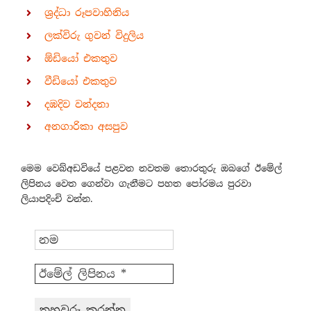
ශ්‍රද්ධා රූපවාහිනිය
ලක්විරු ගුවන් විදුලිය
ඕඩියෝ එකතුව
වීඩියෝ එකතුව
දඹදිව වන්දනා
අනගාරිකා අසපුව
මෙම වෙබ්අඩවියේ පළවන නවතම තොරතුරු ඔබගේ ඊමේල්
ලිපිනය වෙත ගෙන්වා ගැනීමට පහත පෝරමය පුරවා
ලියාපදිංචි වන්න.