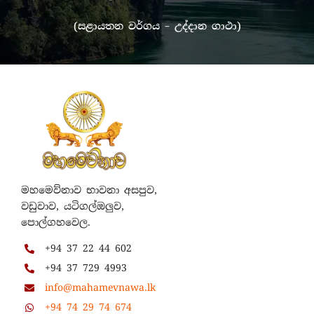
(සළායතන වර්ගය – උද්දාන ගාථා)
මහමෙව්නාව භාවනා අසපුව,
වඩුවාව, යටිගල්ඔලුව,
පොල්ගහවෙල.
+94 37 22 44 602
+94 37 729 4993
info@mahamevnawa.lk
+94 74 29 74 674