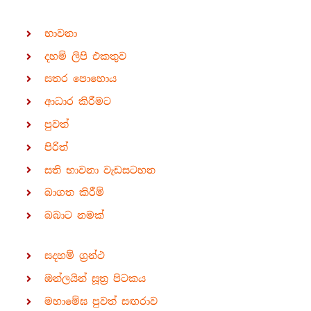
භාවනා
දහම් ලිපි එකතුව
සතර පොහොය
ආධාර කිරීමට
පුවත්
පිරිත්
සති භාවනා වැඩසටහන
බාගත කිරීම්
බබාට නමක්
සදහම් ග්‍රන්ථ
ඔන්ලයින් සූත්‍ර පිටකය
මහාමේඝ පුවත් සඟරාව