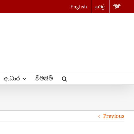
English
தமிழ்
हिंदी
ආධාර
විමසීම්
Previous