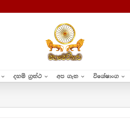
දහම් ග්‍රන්ථ
අප ගැන
විශේෂාංග