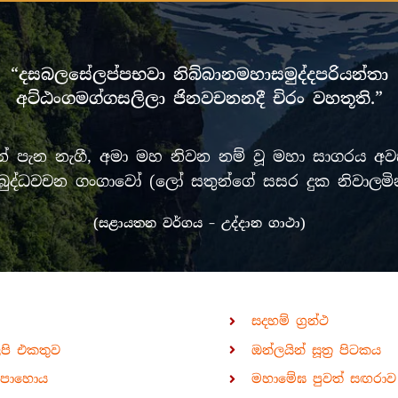
“දසබලසේලප්පභවා නිබ්බානමහාසමුද්දපරියන්තා
අට්ඨංගමග්ගසලිලා ජිනවචනනදී චිරං වහතූති.”
පැන නැගී, අමා මහ නිවන නම් වූ මහා සාගරය අවසන
රී මුඛ බුද්ධවචන ගංගාවෝ (ලෝ සතුන්ගේ සසර දුක නිවා
(සළායතන වර්ගය – උද්දාන ගාථා)
සදහම් ග්‍රන්ථ
ිපි එකතුව
ඔන්ලයින් සූත්‍ර පිටකය
පොහොය
මහාමේඝ පුවත් සඟරාව