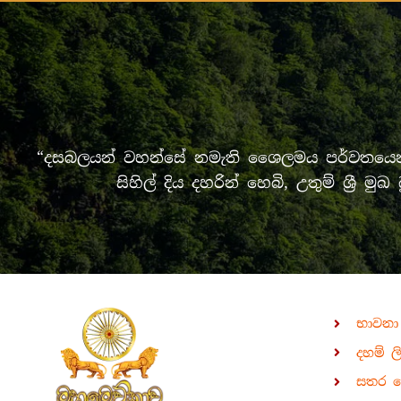
“දසබලයන් වහන්සේ නමැති ශෛලමය පර්වතයෙන් 
සිහිල් දිය දහරින් හෙබි, උතුම් ශ්‍
භාවනා
දහම් ල
සතර 