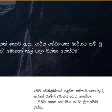
් කොට ඇති, ආර්ය අෂ්ඨාංගික මාර්ගය නම් වූ
ලමින්) බොහෝ කල් ගලා බස්නා සේක්වා!”
මෙම වෙබ්අඩවියේ පළවන නවතම තොරතුරු
ඔබගේ ඊමේල් ලිපිනය වෙත ගෙන්වා
ගැනීමට පහත පෝරමය පුරවා ලියාපදිංචි
වන්න.