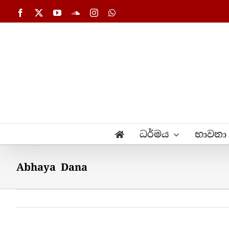
Skip
Facebook
X
YouTube
SoundCloud
Instagram
WhatsApp
to
content
ධර්මය
භාවනා
Abhaya Dana