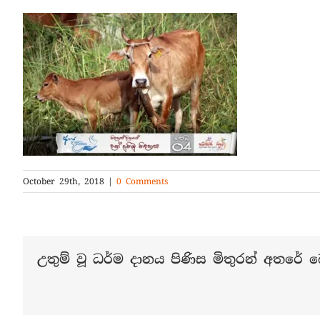
October 29th, 2018
|
0 Comments
උතුම් වූ ධර්ම දානය පිණිස මිතුරන් අතරේ බෙ