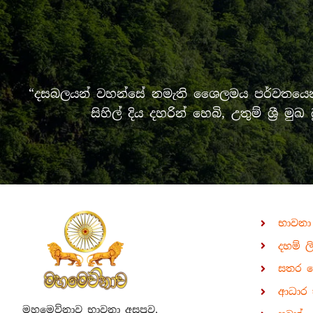
“දසබලයන් වහන්සේ නමැති ශෛලමය පර්වතයෙන් 
සිහිල් දිය දහරින් හෙබි, උතුම් ශ්‍
භාවනා
දහම් ල
සතර 
ආධාර 
මහමෙව්නාව භාවනා අසපුව,