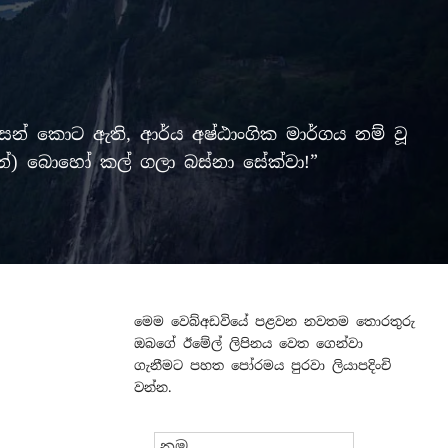
් කොට ඇති, ආර්ය අෂ්ඨාංගික මාර්ගය නම් වූ
ලමින්) බොහෝ කල් ගලා බස්නා සේක්වා!”
මෙම වෙබ්අඩවියේ පළවන නවතම තොරතුරු
ඔබගේ ඊමේල් ලිපිනය වෙත ගෙන්වා
ගැනීමට පහත පෝරමය පුරවා ලියාපදිංචි
වන්න.