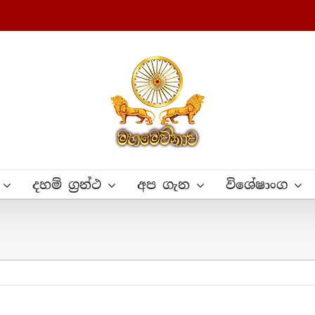
දහම් ග්‍රන්ථ
අප ගැන
විශේෂාංග