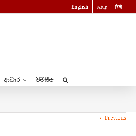
English
தமிழ்
हिंदी
ආධාර
විමසීම්
Previous