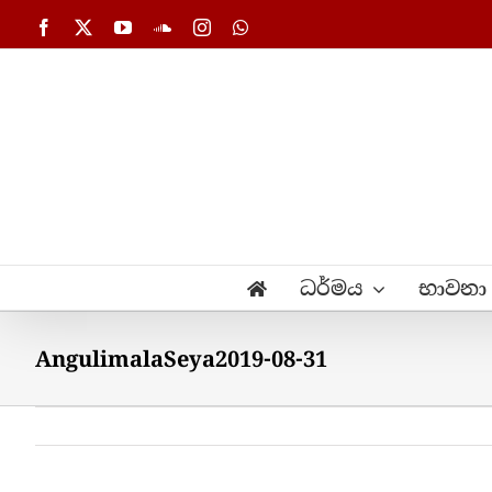
Skip
Facebook
X
YouTube
SoundCloud
Instagram
WhatsApp
to
content
ධර්මය
භාවනා
AngulimalaSeya2019-08-31