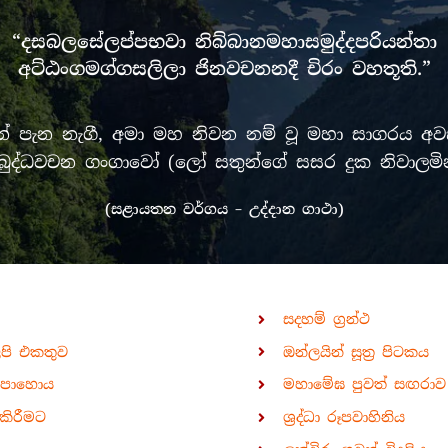
“දසබලසේලප්පභවා නිබ්බානමහාසමුද්දපරියන්තා
අට්ඨංගමග්ගසලිලා ජිනවචනනදී චිරං වහතූති.”
පැන නැගී, අමා මහ නිවන නම් වූ මහා සාගරය අවසන
රී මුඛ බුද්ධවචන ගංගාවෝ (ලෝ සතුන්ගේ සසර දුක නිවා
(සළායතන වර්ගය – උද්දාන ගාථා)
සදහම් ග්‍රන්ථ
ිපි එකතුව
ඔන්ලයින් සූත්‍ර පිටකය
පොහොය
මහාමේඝ පුවත් සඟරාව
කිරීමට
ශ්‍රද්ධා රූපවාහිනිය