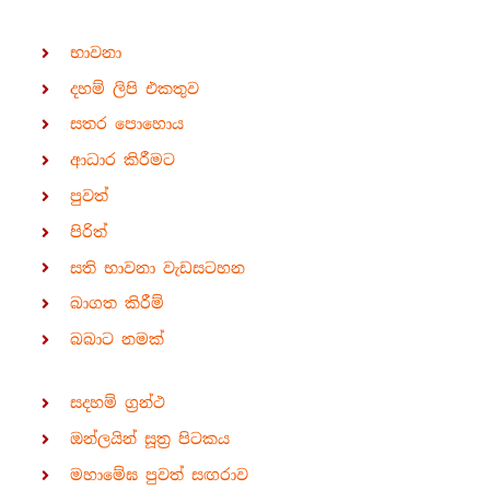
භාවනා
දහම් ලිපි එකතුව
සතර පොහොය
ආධාර කිරීමට
පුවත්
පිරිත්
සති භාවනා වැඩසටහන
බාගත කිරීම්
බබාට නමක්
සදහම් ග්‍රන්ථ
ඔන්ලයින් සූත්‍ර පිටකය
මහාමේඝ පුවත් සඟරාව