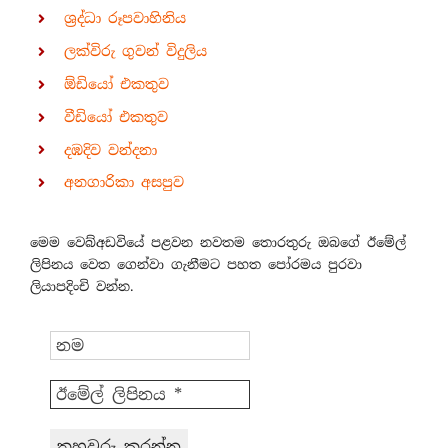
ශ්‍රද්ධා රූපවාහිනිය
ලක්විරු ගුවන් විදුලිය
ඕඩියෝ එකතුව
වීඩියෝ එකතුව
දඹදිව වන්දනා
අනගාරිකා අසපුව
මෙම වෙබ්අඩවියේ පළවන නවතම තොරතුරු ඔබගේ ඊමේල්
ලිපිනය වෙත ගෙන්වා ගැනීමට පහත පෝරමය පුරවා
ලියාපදිංචි වන්න.