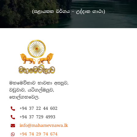
(සළායතන වර්ගය – උද්දාන ගාථා)
මහමෙව්නාව භාවනා අසපුව,
වඩුවාව, යටිගල්ඔලුව,
පොල්ගහවෙල.
+94 37 22 44 602
+94 37 729 4993
info@mahamevnawa.lk
+94 74 29 74 674