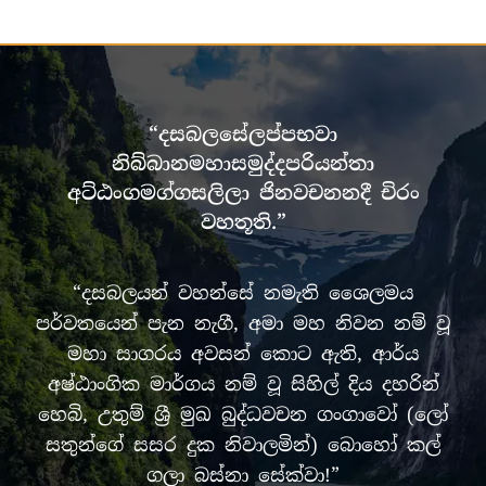
“දසබලසේලප්පභවා
නිබ්බානමහාසමුද්දපරියන්තා
අට්ඨංගමග්ගසලිලා ජිනවචනනදී චිරං
වහතූති.”
“දසබලයන් වහන්සේ නමැති ශෛලමය
පර්වතයෙන් පැන නැගී, අමා මහ නිවන නම් වූ
මහා සාගරය අවසන් කොට ඇති, ආර්ය
අෂ්ඨාංගික මාර්ගය නම් වූ සිහිල් දිය දහරින්
හෙබි, උතුම් ශ්‍රී මුඛ බුද්ධවචන ගංගාවෝ (ලෝ
සතුන්ගේ සසර දුක නිවාලමින්) බොහෝ කල්
ගලා බස්නා සේක්වා!”