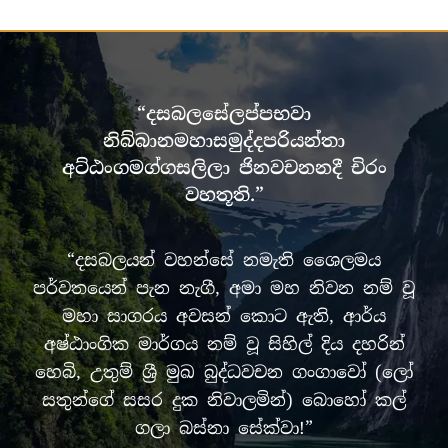
“දසබලසේලප්පභවා
නිබ්බානමහාසමුද්දපරියන්තා
අට්ඨංගමග්ගසලිලා ජිනවචනනදී චිරං
වහතූති.”
“දසබලයන් වහන්සේ නමැති ශෛලමය
පර්වතයෙන් පැන නැගී, අමා මහ නිවන නම් වූ
මහා සාගරය අවසන් කොට ඇති, ආර්ය
අෂ්ඨාංගික මාර්ගය නම් වූ සිහිල් දිය දහරින්
හෙබි, උතුම් ශ්‍රී මුඛ බුද්ධවචන ගංගාවෝ (ලෝ
සතුන්ගේ සසර දුක නිවාලමින්) බොහෝ කල්
ගලා බස්නා සේක්වා!”