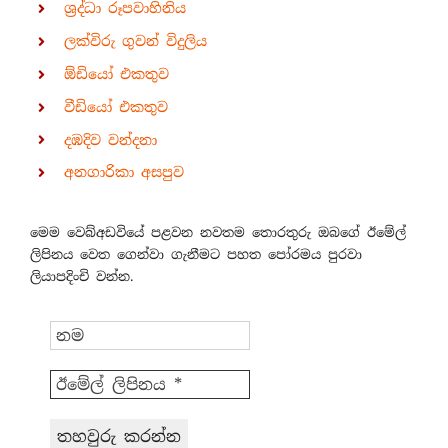
ශ්‍රද්ධා රූපවාහිනිය
ලක්විරු ගුවන් විදුලිය
ඕඩියෝ එකතුව
වීඩියෝ එකතුව
දඹදිව වන්දනා
අනගාරිකා අසපුව
මෙම වෙබ්අඩවියේ පළවන නවතම තොරතුරු ඔබගේ ඊමේල්
ලිපිනය වෙත ගෙන්වා ගැනීමට පහත පෝරමය පුරවා
ලියාපදිංචි වන්න.