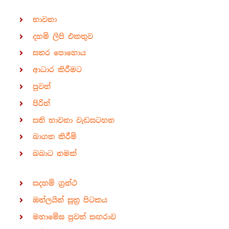
භාවනා
දහම් ලිපි එකතුව
සතර පොහොය
ආධාර කිරීමට
පුවත්
පිරිත්
සති භාවනා වැඩසටහන
බාගත කිරීම්
බබාට නමක්
සදහම් ග්‍රන්ථ
ඔන්ලයින් සූත්‍ර පිටකය
මහාමේඝ පුවත් සඟරාව