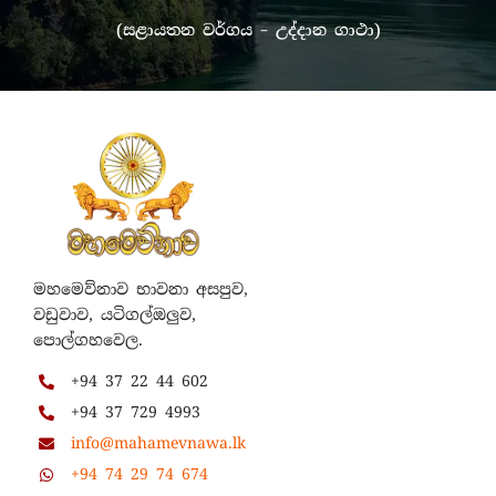
(සළායතන වර්ගය – උද්දාන ගාථා)
මහමෙව්නාව භාවනා අසපුව,
වඩුවාව, යටිගල්ඔලුව,
පොල්ගහවෙල.
+94 37 22 44 602
+94 37 729 4993
info@mahamevnawa.lk
+94 74 29 74 674