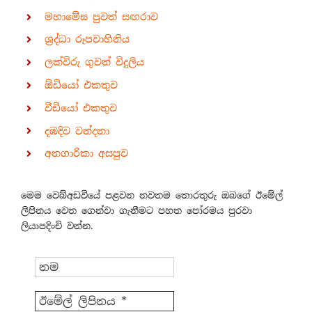
මහාමේඝ පුවත් සඟරාව
ශ්‍රද්ධා රූපවාහිනිය
ලක්විරු ගුවන් විදුලිය
ඕඩියෝ එකතුව
වීඩියෝ එකතුව
දඹදිව වන්දනා
අනගාරිකා අසපුව
මෙම වෙබ්අඩවියේ පළවන නවතම තොරතුරු ඔබගේ ඊමේල්
ලිපිනය වෙත ගෙන්වා ගැනීමට පහත පෝරමය පුරවා
ලියාපදිංචි වන්න.