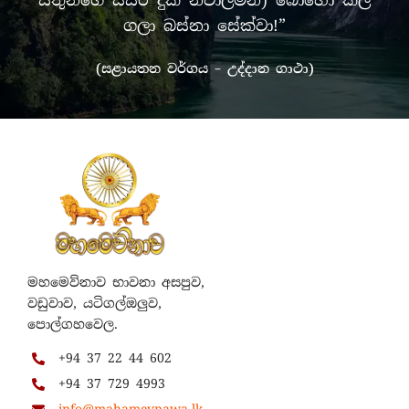
සතුන්ගේ සසර දුක නිවාලමින්) බොහෝ කල්
ගලා බස්නා සේක්වා!”
(සළායතන වර්ගය – උද්දාන ගාථා)
මහමෙව්නාව භාවනා අසපුව,
වඩුවාව, යටිගල්ඔලුව,
පොල්ගහවෙල.
+94 37 22 44 602
+94 37 729 4993