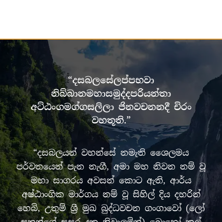
“දසබලසේලප්පභවා
නිබ්බානමහාසමුද්දපරියන්තා
අට්ඨංගමග්ගසලිලා ජිනවචනනදී චිරං
වහතූති.”
“දසබලයන් වහන්සේ නමැති ශෛලමය
පර්වතයෙන් පැන නැගී, අමා මහ නිවන නම් වූ
මහා සාගරය අවසන් කොට ඇති, ආර්ය
අෂ්ඨාංගික මාර්ගය නම් වූ සිහිල් දිය දහරින්
හෙබි, උතුම් ශ්‍රී මුඛ බුද්ධවචන ගංගාවෝ (ලෝ