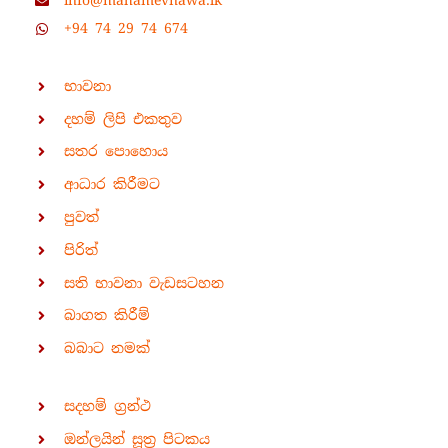
info@mahamevnawa.lk
+94 74 29 74 674
භාවනා
දහම් ලිපි එකතුව
සතර පොහොය
ආධාර කිරීමට
පුවත්
පිරිත්
සති භාවනා වැඩසටහන
බාගත කිරීම්
බබාට නමක්
සදහම් ග්‍රන්ථ
ඔන්ලයින් සූත්‍ර පිටකය