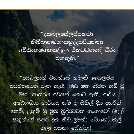
“දසබලසේලප්පභවා
නිබ්බානමහාසමුද්දපරියන්තා
අට්ඨංගමග්ගසලිලා ජිනවචනනදී චිරං
වහතූති.”
“දසබලයන් වහන්සේ නමැති ශෛලමය
පර්වතයෙන් පැන නැගී, අමා මහ නිවන නම් වූ
මහා සාගරය අවසන් කොට ඇති, ආර්ය
අෂ්ඨාංගික මාර්ගය නම් වූ සිහිල් දිය දහරින්
හෙබි, උතුම් ශ්‍රී මුඛ බුද්ධවචන ගංගාවෝ (ලෝ
සතුන්ගේ සසර දුක නිවාලමින්) බොහෝ කල්
ගලා බස්නා සේක්වා!”