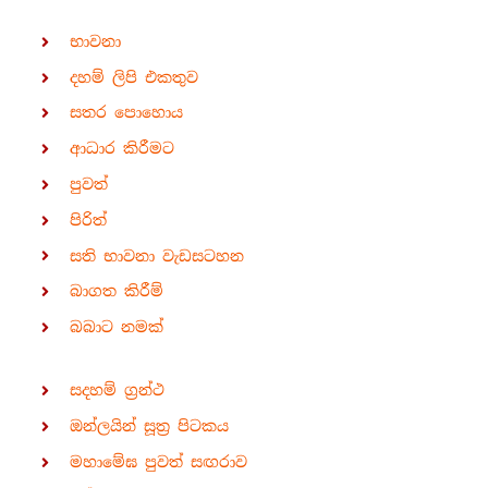
භාවනා
දහම් ලිපි එකතුව
සතර පොහොය
ආධාර කිරීමට
පුවත්
පිරිත්
සති භාවනා වැඩසටහන
බාගත කිරීම්
බබාට නමක්
සදහම් ග්‍රන්ථ
ඔන්ලයින් සූත්‍ර පිටකය
මහාමේඝ පුවත් සඟරාව