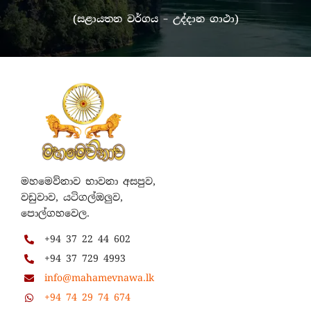
(සළායතන වර්ගය – උද්දාන ගාථා)
මහමෙව්නාව භාවනා අසපුව,
වඩුවාව, යටිගල්ඔලුව,
පොල්ගහවෙල.
+94 37 22 44 602
+94 37 729 4993
info@mahamevnawa.lk
+94 74 29 74 674