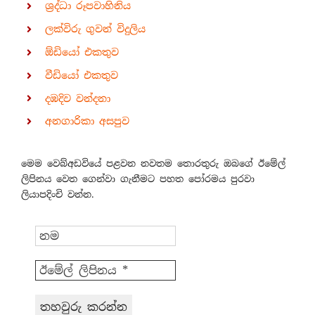
ශ්‍රද්ධා රූපවාහිනිය
ලක්විරු ගුවන් විදුලිය
ඕඩියෝ එකතුව
වීඩියෝ එකතුව
දඹදිව වන්දනා
අනගාරිකා අසපුව
මෙම වෙබ්අඩවියේ පළවන නවතම තොරතුරු ඔබගේ ඊමේල්
ලිපිනය වෙත ගෙන්වා ගැනීමට පහත පෝරමය පුරවා
ලියාපදිංචි වන්න.