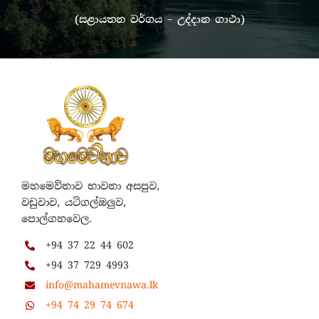
(සළායතන වර්ගය – උද්දාන ගාථා)
මහමෙව්නාව භාවනා අසපුව,
වඩුවාව, යටිගල්ඔලුව,
පොල්ගහවෙල.
+94 37 22 44 602
+94 37 729 4993
info@mahamevnawa.lk
+94 74 29 74 674