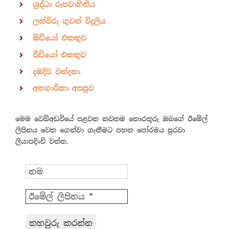
ශ්‍රද්ධා රූපවාහිනිය
ලක්විරු ගුවන් විදුලිය
ඕඩියෝ එකතුව
වීඩියෝ එකතුව
දඹදිව වන්දනා
අනගාරිකා අසපුව
මෙම වෙබ්අඩවියේ පළවන නවතම තොරතුරු ඔබගේ ඊමේල්
ලිපිනය වෙත ගෙන්වා ගැනීමට පහත පෝරමය පුරවා
ලියාපදිංචි වන්න.