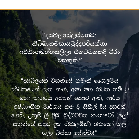
“දසබලසේලප්පභවා
නිබ්බානමහාසමුද්දපරියන්තා
අට්ඨංගමග්ගසලිලා ජිනවචනනදී චිරං
වහතූති.”
“දසබලයන් වහන්සේ නමැති ශෛලමය
පර්වතයෙන් පැන නැගී, අමා මහ නිවන නම් වූ
මහා සාගරය අවසන් කොට ඇති, ආර්ය
අෂ්ඨාංගික මාර්ගය නම් වූ සිහිල් දිය දහරින්
හෙබි, උතුම් ශ්‍රී මුඛ බුද්ධවචන ගංගාවෝ (ලෝ
සතුන්ගේ සසර දුක නිවාලමින්) බොහෝ කල්
ගලා බස්නා සේක්වා!”