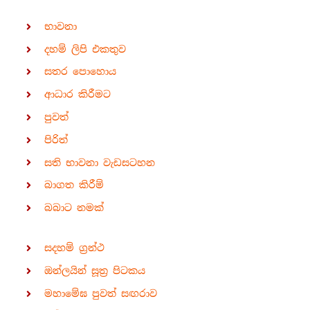
භාවනා
දහම් ලිපි එකතුව
සතර පොහොය
ආධාර කිරීමට
පුවත්
පිරිත්
සති භාවනා වැඩසටහන
බාගත කිරීම්
බබාට නමක්
සදහම් ග්‍රන්ථ
ඔන්ලයින් සූත්‍ර පිටකය
මහාමේඝ පුවත් සඟරාව