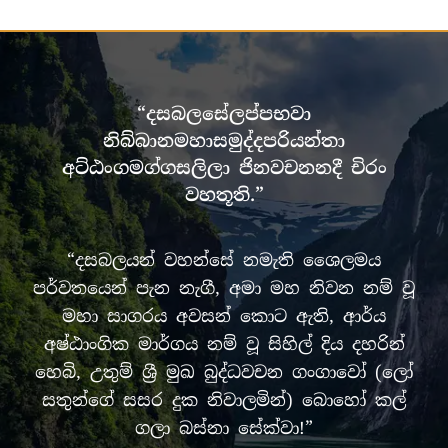
“දසබලසේලප්පභවා
නිබ්බානමහාසමුද්දපරියන්තා
අට්ඨංගමග්ගසලිලා ජිනවචනනදී චිරං
වහතූති.”
“දසබලයන් වහන්සේ නමැති ශෛලමය
පර්වතයෙන් පැන නැගී, අමා මහ නිවන නම් වූ
මහා සාගරය අවසන් කොට ඇති, ආර්ය
අෂ්ඨාංගික මාර්ගය නම් වූ සිහිල් දිය දහරින්
හෙබි, උතුම් ශ්‍රී මුඛ බුද්ධවචන ගංගාවෝ (ලෝ
සතුන්ගේ සසර දුක නිවාලමින්) බොහෝ කල්
ගලා බස්නා සේක්වා!”