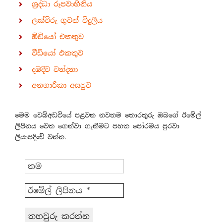
ශ්‍රද්ධා රූපවාහිනිය
ලක්විරු ගුවන් විදුලිය
ඕඩියෝ එකතුව
වීඩියෝ එකතුව
දඹදිව වන්දනා
අනගාරිකා අසපුව
මෙම වෙබ්අඩවියේ පළවන නවතම තොරතුරු ඔබගේ ඊමේල්
ලිපිනය වෙත ගෙන්වා ගැනීමට පහත පෝරමය පුරවා
ලියාපදිංචි වන්න.