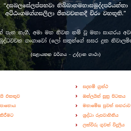
“දසබලසේලප්පභවා නිබ්බානමහාසමුද්දපරියන්තා
අට්ඨංගමග්ගසලිලා ජිනවචනනදී චිරං වහතූති.”
පැන නැගී, අමා මහ නිවන නම් වූ මහා සාගරය අවසන
රී මුඛ බුද්ධවචන ගංගාවෝ (ලෝ සතුන්ගේ සසර දුක නිවා
(සළායතන වර්ගය – උද්දාන ගාථා)
සදහම් ග්‍රන්ථ
ිපි එකතුව
ඔන්ලයින් සූත්‍ර පිටකය
පොහොය
මහාමේඝ පුවත් සඟරාව
කිරීමට
ශ්‍රද්ධා රූපවාහිනිය
ලක්විරු ගුවන් විදුලිය