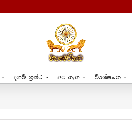
දහම් ග්‍රන්ථ
අප ගැන
විශේෂාංග