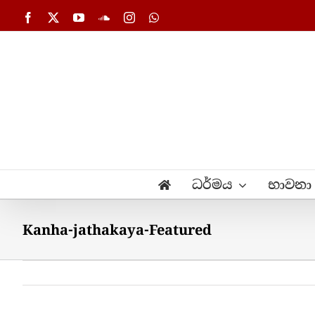
Skip
Facebook
X
YouTube
SoundCloud
Instagram
WhatsApp
to
content
ධර්මය
භාවනා
Kanha-jathakaya-Featured