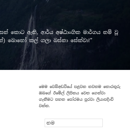
් කොට ඇති, ආර්ය අෂ්ඨාංගික මාර්ගය නම් වූ
ලමින්) බොහෝ කල් ගලා බස්නා සේක්වා!”
මෙම වෙබ්අඩවියේ පළවන නවතම තොරතුරු
ඔබගේ ඊමේල් ලිපිනය වෙත ගෙන්වා
ගැනීමට පහත පෝරමය පුරවා ලියාපදිංචි
වන්න.