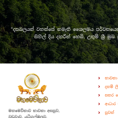
“දසබලයන් වහන්සේ නමැති ශෛලමය පර්වතයෙන් 
සිහිල් දිය දහරින් හෙබි, උතුම් ශ්‍
භාවනා
දහම් ල
සතර 
ආධාර 
මහමෙව්නාව භාවනා අසපුව,
පුවත්
වඩුවාව, යටිගල්ඔලුව,