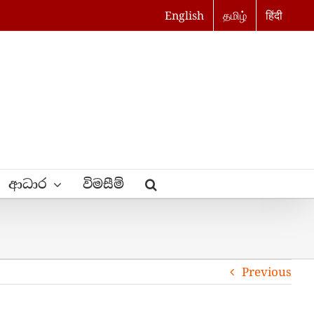
English
தமிழ்
हिंदी
ආධාර
විමසීම්
Previous