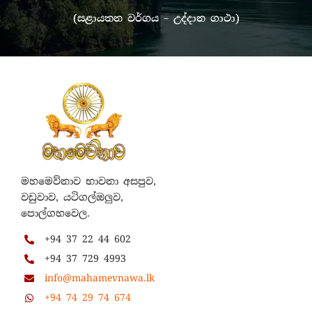
(සළායතන වර්ගය – උද්දාන ගාථා)
මහමෙව්නාව භාවනා අසපුව,
වඩුවාව, යටිගල්ඔලුව,
පොල්ගහවෙල.
+94 37 22 44 602
+94 37 729 4993
info@mahamevnawa.lk
+94 74 29 74 674