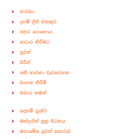
භාවනා
දහම් ලිපි එකතුව
සතර පොහොය
ආධාර කිරීමට
පුවත්
පිරිත්
සති භාවනා වැඩසටහන
බාගත කිරීම්
බබාට නමක්
සදහම් ග්‍රන්ථ
ඔන්ලයින් සූත්‍ර පිටකය
මහාමේඝ පුවත් සඟරාව