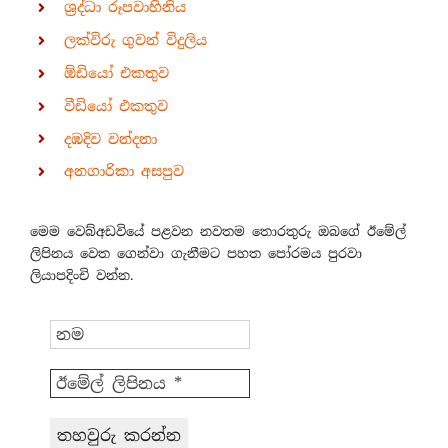
ශ්‍රද්ධා රූපවාහිනිය
ලක්විරු ගුවන් විදුලිය
ඕඩියෝ එකතුව
වීඩියෝ එකතුව
දඹදිව වන්දනා
අනගාරිකා අසපුව
මෙම වෙබ්අඩවියේ පළවන නවතම තොරතුරු ඔබගේ ඊමේල්
ලිපිනය වෙත ගෙන්වා ගැනීමට පහත පෝරමය පුරවා
ලියාපදිංචි වන්න.