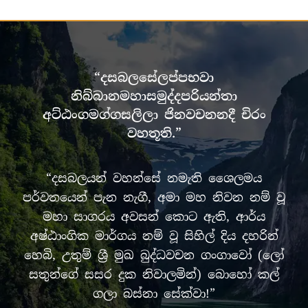
“දසබලසේලප්පභවා
නිබ්බානමහාසමුද්දපරියන්තා
අට්ඨංගමග්ගසලිලා ජිනවචනනදී චිරං
වහතූති.”
“දසබලයන් වහන්සේ නමැති ශෛලමය
පර්වතයෙන් පැන නැගී, අමා මහ නිවන නම් වූ
මහා සාගරය අවසන් කොට ඇති, ආර්ය
අෂ්ඨාංගික මාර්ගය නම් වූ සිහිල් දිය දහරින්
හෙබි, උතුම් ශ්‍රී මුඛ බුද්ධවචන ගංගාවෝ (ලෝ
සතුන්ගේ සසර දුක නිවාලමින්) බොහෝ කල්
ගලා බස්නා සේක්වා!”