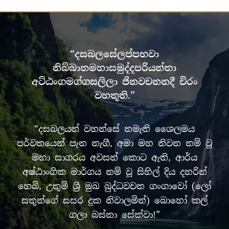
“දසබලසේලප්පභවා
නිබ්බානමහාසමුද්දපරියන්තා
අට්ඨංගමග්ගසලිලා ජිනවචනනදී චිරං
වහතූති.”
“දසබලයන් වහන්සේ නමැති ශෛලමය
පර්වතයෙන් පැන නැගී, අමා මහ නිවන නම් වූ
මහා සාගරය අවසන් කොට ඇති, ආර්ය
අෂ්ඨාංගික මාර්ගය නම් වූ සිහිල් දිය දහරින්
හෙබි, උතුම් ශ්‍රී මුඛ බුද්ධවචන ගංගාවෝ (ලෝ
සතුන්ගේ සසර දුක නිවාලමින්) බොහෝ කල්
ගලා බස්නා සේක්වා!”