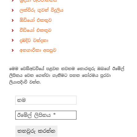
ශ්‍රද්ධා රූපවාහිනිය
ලක්විරු ගුවන් විදුලිය
ඕඩියෝ එකතුව
වීඩියෝ එකතුව
දඹදිව වන්දනා
අනගාරිකා අසපුව
මෙම වෙබ්අඩවියේ පළවන නවතම තොරතුරු ඔබගේ ඊමේල්
ලිපිනය වෙත ගෙන්වා ගැනීමට පහත පෝරමය පුරවා
ලියාපදිංචි වන්න.