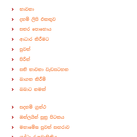
භාවනා
දහම් ලිපි එකතුව
සතර පොහොය
ආධාර කිරීමට
පුවත්
පිරිත්
සති භාවනා වැඩසටහන
බාගත කිරීම්
බබාට නමක්
සදහම් ග්‍රන්ථ
ඔන්ලයින් සූත්‍ර පිටකය
මහාමේඝ පුවත් සඟරාව