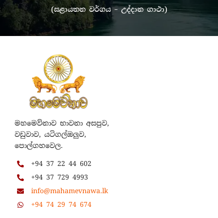
(සළායතන වර්ගය – උද්දාන ගාථා)
මහමෙව්නාව භාවනා අසපුව,
වඩුවාව, යටිගල්ඔලුව,
පොල්ගහවෙල.
+94 37 22 44 602
+94 37 729 4993
info@mahamevnawa.lk
+94 74 29 74 674