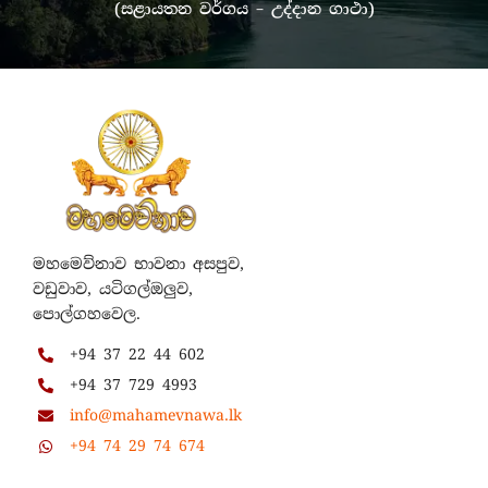
(සළායතන වර්ගය – උද්දාන ගාථා)
මහමෙව්නාව භාවනා අසපුව,
වඩුවාව, යටිගල්ඔලුව,
පොල්ගහවෙල.
+94 37 22 44 602
+94 37 729 4993
info@mahamevnawa.lk
+94 74 29 74 674