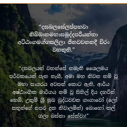
“දසබලසේලප්පභවා
නිබ්බානමහාසමුද්දපරියන්තා
අට්ඨංගමග්ගසලිලා ජිනවචනනදී චිරං
වහතූති.”
“දසබලයන් වහන්සේ නමැති ශෛලමය
පර්වතයෙන් පැන නැගී, අමා මහ නිවන නම් වූ
මහා සාගරය අවසන් කොට ඇති, ආර්ය
අෂ්ඨාංගික මාර්ගය නම් වූ සිහිල් දිය දහරින්
හෙබි, උතුම් ශ්‍රී මුඛ බුද්ධවචන ගංගාවෝ (ලෝ
සතුන්ගේ සසර දුක නිවාලමින්) බොහෝ කල්
ගලා බස්නා සේක්වා!”