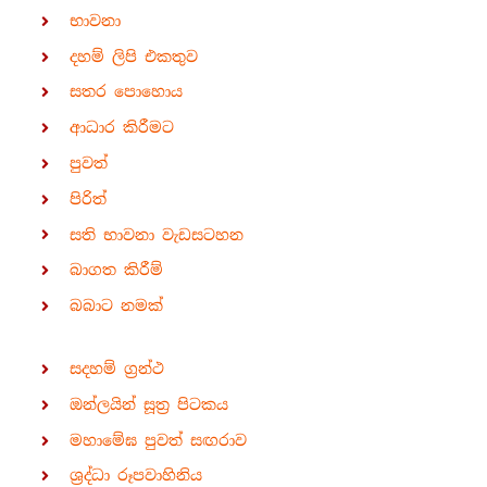
භාවනා
දහම් ලිපි එකතුව
සතර පොහොය
ආධාර කිරීමට
පුවත්
පිරිත්
සති භාවනා වැඩසටහන
බාගත කිරීම්
බබාට නමක්
සදහම් ග්‍රන්ථ
ඔන්ලයින් සූත්‍ර පිටකය
මහාමේඝ පුවත් සඟරාව
ශ්‍රද්ධා රූපවාහිනිය