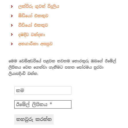
ලක්විරු ගුවන් විදුලිය
ඕඩියෝ එකතුව
වීඩියෝ එකතුව
දඹදිව වන්දනා
අනගාරිකා අසපුව
මෙම වෙබ්අඩවියේ පළවන නවතම තොරතුරු ඔබගේ ඊමේල්
ලිපිනය වෙත ගෙන්වා ගැනීමට පහත පෝරමය පුරවා
ලියාපදිංචි වන්න.