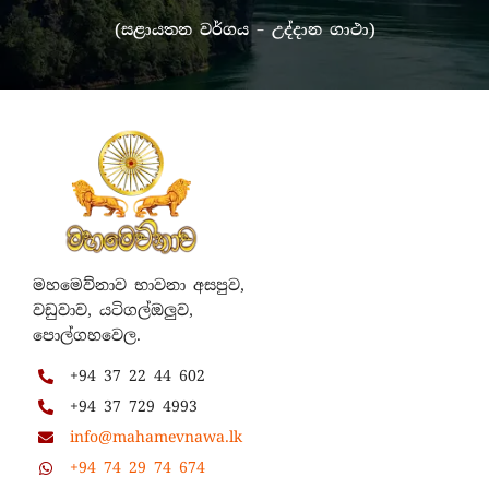
(සළායතන වර්ගය – උද්දාන ගාථා)
මහමෙව්නාව භාවනා අසපුව,
වඩුවාව, යටිගල්ඔලුව,
පොල්ගහවෙල.
+94 37 22 44 602
+94 37 729 4993
info@mahamevnawa.lk
+94 74 29 74 674