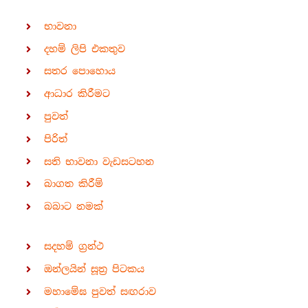
භාවනා
දහම් ලිපි එකතුව
සතර පොහොය
ආධාර කිරීමට
පුවත්
පිරිත්
සති භාවනා වැඩසටහන
බාගත කිරීම්
බබාට නමක්
සදහම් ග්‍රන්ථ
ඔන්ලයින් සූත්‍ර පිටකය
මහාමේඝ පුවත් සඟරාව