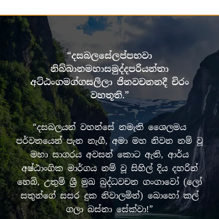
“දසබලසේලප්පභවා
නිබ්බානමහාසමුද්දපරියන්තා
අට්ඨංගමග්ගසලිලා ජිනවචනනදී චිරං
වහතූති.”
“දසබලයන් වහන්සේ නමැති ශෛලමය
පර්වතයෙන් පැන නැගී, අමා මහ නිවන නම් වූ
මහා සාගරය අවසන් කොට ඇති, ආර්ය
අෂ්ඨාංගික මාර්ගය නම් වූ සිහිල් දිය දහරින්
හෙබි, උතුම් ශ්‍රී මුඛ බුද්ධවචන ගංගාවෝ (ලෝ
සතුන්ගේ සසර දුක නිවාලමින්) බොහෝ කල්
ගලා බස්නා සේක්වා!”