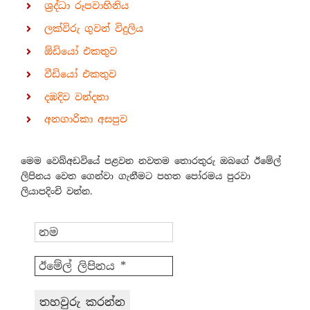
ශ්‍රද්ධා රූපවාහිනිය
ලක්විරු ගුවන් විදුලිය
ඕඩියෝ එකතුව
වීඩියෝ එකතුව
දඹදිව වන්දනා
අනගාරිකා අසපුව
මෙම වෙබ්අඩවියේ පළවන නවතම තොරතුරු ඔබගේ ඊමේල්
ලිපිනය වෙත ගෙන්වා ගැනීමට පහත පෝරමය පුරවා
ලියාපදිංචි වන්න.