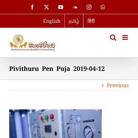
Skip
Facebook
X
YouTube
SoundCloud
Instagram
WhatsApp
to
English
தமிழ்
हिंदी
content
Pivithuru Pen Puja 2019-04-12
Previous